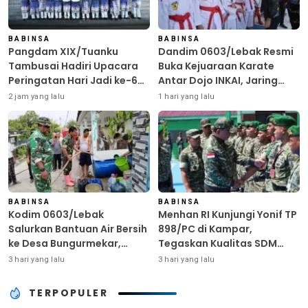
BABINSA
BABINSA
Pangdam XIX/Tuanku
Dandim 0603/Lebak Resmi
Tambusai Hadiri Upacara
Buka Kejuaraan Karate
Peringatan Hari Jadi ke-69
Antar Dojo INKAI, Jaring
Provinsi Riau
Bibit Atlet Unggul Sambut
2 jam yang lalu
1 hari yang lalu
HUT ke-81 RI
BABINSA
BABINSA
Kodim 0603/Lebak
Menhan RI Kunjungi Yonif TP
Salurkan Bantuan Air Bersih
898/PC di Kampar,
ke Desa Bungurmekar,
Tegaskan Kualitas SDM
Ringankan Beban Warga
Kunci Kekuatan TNI
3 hari yang lalu
3 hari yang lalu
Terdampak Kemarau
TERPOPULER