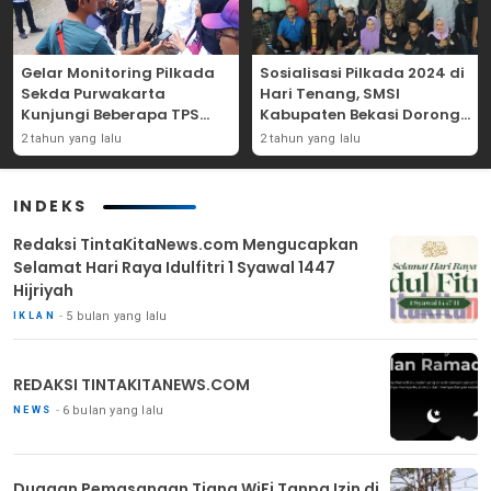
Gelar Monitoring Pilkada
Sosialisasi Pilkada 2024 di
Sekda Purwakarta
Hari Tenang, SMSI
Kunjungi Beberapa TPS
Kabupaten Bekasi Dorong
Yang Ada Di Purwakarta
Angka Partisipasi
2 tahun yang lalu
2 tahun yang lalu
Masyarakat
INDEKS
Redaksi TintaKitaNews.com Mengucapkan
Selamat Hari Raya Idulfitri 1 Syawal 1447
Hijriyah
5 bulan yang lalu
IKLAN
REDAKSI TINTAKITANEWS.COM
6 bulan yang lalu
NEWS
Dugaan Pemasangan Tiang WiFi Tanpa Izin di