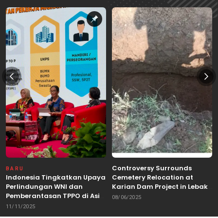
Controversy Surrounds
BARU
Indonesia Tingkatkan Upaya
Cemetery Relocation at
Perlindungan WNI dan
Karian Dam Project in Lebak,
Pemberantasan TPPO di Asia
Banten
08/06/2025
Tenggara
11/11/2025