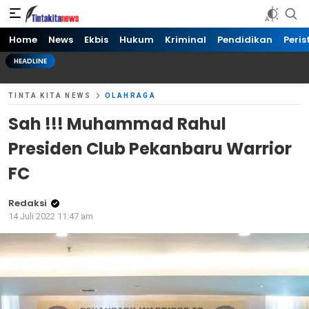
Tinta kita News
Informasi Terkini
Home
News
Ekbis
Hukum
Kriminal
Pendidikan
Peris
HEADLINE
TINTA KITA NEWS
OLAHRAGA
Sah !!! Muhammad Rahul
Presiden Club Pekanbaru Warrior
FC
Redaksi
14 Juli 2022 11:47 am