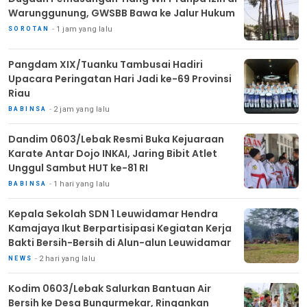
Warunggunung, GWSBB Bawa ke Jalur Hukum
1 jam yang lalu
SOROTAN
Pangdam XIX/Tuanku Tambusai Hadiri
Upacara Peringatan Hari Jadi ke-69 Provinsi
Riau
2 jam yang lalu
BABINSA
Dandim 0603/Lebak Resmi Buka Kejuaraan
Karate Antar Dojo INKAI, Jaring Bibit Atlet
Unggul Sambut HUT ke-81 RI
1 hari yang lalu
BABINSA
Kepala Sekolah SDN 1 Leuwidamar Hendra
Kamajaya Ikut Berpartisipasi Kegiatan Kerja
Bakti Bersih-Bersih di Alun-alun Leuwidamar
2 hari yang lalu
NEWS
Kodim 0603/Lebak Salurkan Bantuan Air
Bersih ke Desa Bungurmekar, Ringankan