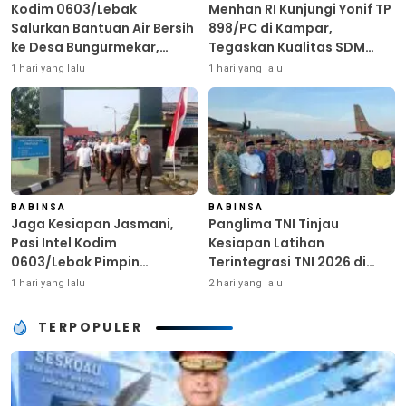
Kodim 0603/Lebak
Menhan RI Kunjungi Yonif TP
Salurkan Bantuan Air Bersih
898/PC di Kampar,
ke Desa Bungurmekar,
Tegaskan Kualitas SDM
Ringankan Beban Warga
Kunci Kekuatan TNI
1 hari yang lalu
1 hari yang lalu
Terdampak Kemarau
BABINSA
BABINSA
Jaga Kesiapan Jasmani,
Panglima TNI Tinjau
Pasi Intel Kodim
Kesiapan Latihan
0603/Lebak Pimpin
Terintegrasi TNI 2026 di
Pembinaan Fisik Rutin
Dabo Singkep
1 hari yang lalu
2 hari yang lalu
TERPOPULER