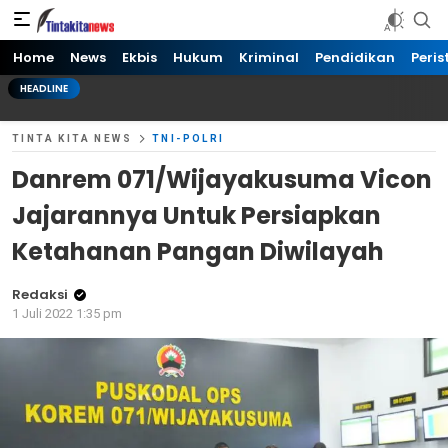
Tinta kita News
Informasi Terkini
Home
News
Ekbis
Hukum
Kriminal
Pendidikan
Peris
HEADLINE
TINTA KITA NEWS
TNI-POLRI
Danrem 071/Wijayakusuma Vicon
Jajarannya Untuk Persiapkan
Ketahanan Pangan Diwilayah
Redaksi
1 Juli 2022 1:35 pm