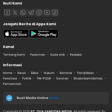
Ikuti Kami
Jelajahi Berita di Apps Kami
Kanal
Tentang Kami
Pedoman
Kode etik
Redaksi
Informasi
Home
News
Ekbis
Hukum
Kriminal
Pendidikan
Peristiwa
Politik
TNI-POLRI
Sorotan
Bhabinkamtibmas
Pemerintah
Buat Media Online
disini
Copyright © 2025
PT. DUA SAMUDRA MEDIA
. All rights reserved. By