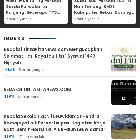
Gelar Monitoring Pilkada
Sosialisasi Pilkada 2024 di
Sekda Purwakarta
Hari Tenang, SMSI
Kunjungi Beberapa TPS
Kabupaten Bekasi Dorong
Yang Ada Di Purwakarta
Angka Partisipasi
2 tahun yang lalu
2 tahun yang lalu
Masyarakat
INDEKS
Redaksi TintaKitaNews.com Mengucapkan
Selamat Hari Raya Idulfitri 1 Syawal 1447
Hijriyah
5 bulan yang lalu
IKLAN
REDAKSI TINTAKITANEWS.COM
6 bulan yang lalu
NEWS
Kepala Sekolah SDN 1 Leuwidamar Hendra
Kamajaya Ikut Berpartisipasi Kegiatan Kerja
Bakti Bersih-Bersih di Alun-alun Leuwidamar
17 jam yang lalu
NEWS