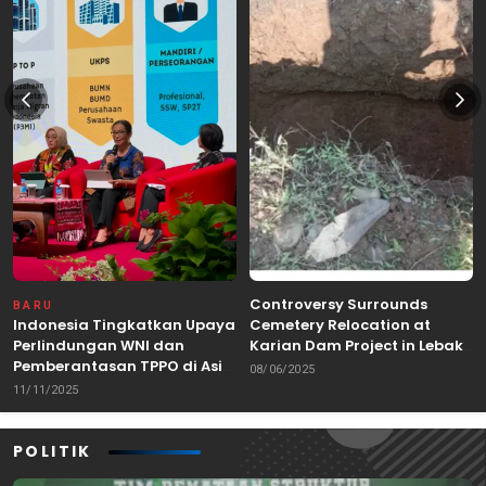
Controversy Surrounds
BARU
Indonesia Tingkatkan Upaya
Cemetery Relocation at
Perlindungan WNI dan
Karian Dam Project in Lebak,
Pemberantasan TPPO di Asia
Banten
08/06/2025
Tenggara
11/11/2025
POLITIK