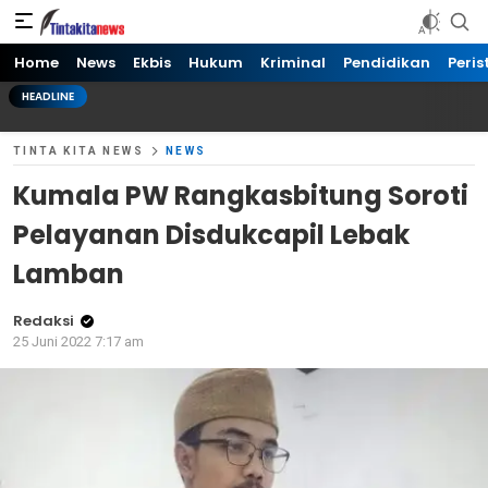
Tinta kita News
Informasi Terkini
Home
News
Ekbis
Hukum
Kriminal
Pendidikan
Peris
HEADLINE
TINTA KITA NEWS
NEWS
Kumala PW Rangkasbitung Soroti
Pelayanan Disdukcapil Lebak
Lamban
Redaksi
25 Juni 2022 7:17 am