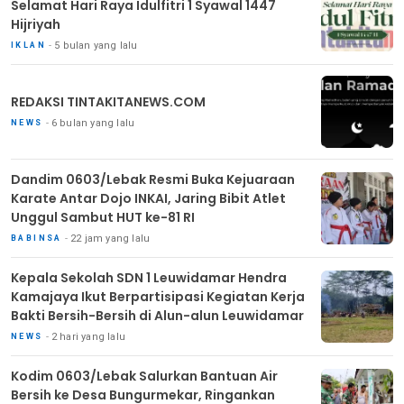
Selamat Hari Raya Idulfitri 1 Syawal 1447
Hijriyah
5 bulan yang lalu
IKLAN
REDAKSI TINTAKITANEWS.COM
6 bulan yang lalu
NEWS
Dandim 0603/Lebak Resmi Buka Kejuaraan
Karate Antar Dojo INKAI, Jaring Bibit Atlet
Unggul Sambut HUT ke-81 RI
22 jam yang lalu
BABINSA
Kepala Sekolah SDN 1 Leuwidamar Hendra
Kamajaya Ikut Berpartisipasi Kegiatan Kerja
Bakti Bersih-Bersih di Alun-alun Leuwidamar
2 hari yang lalu
NEWS
Kodim 0603/Lebak Salurkan Bantuan Air
Bersih ke Desa Bungurmekar, Ringankan