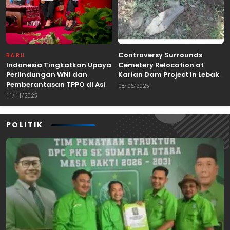
Controversy Surrounds
BARU
Indonesia Tingkatkan Upaya
Cemetery Relocation at
Perlindungan WNI dan
Karian Dam Project in Lebak,
Pemberantasan TPPO di Asia
Banten
08/06/2025
Tenggara
11/11/2025
POLITIK