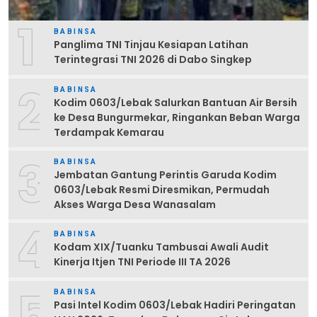
1
BABINSA
Panglima TNI Tinjau Kesiapan Latihan
Terintegrasi TNI 2026 di Dabo Singkep
2
BABINSA
Kodim 0603/Lebak Salurkan Bantuan Air Bersih
ke Desa Bungurmekar, Ringankan Beban Warga
Terdampak Kemarau
3
BABINSA
Jembatan Gantung Perintis Garuda Kodim
0603/Lebak Resmi Diresmikan, Permudah
Akses Warga Desa Wanasalam
4
BABINSA
Kodam XIX/Tuanku Tambusai Awali Audit
Kinerja Itjen TNI Periode III TA 2026
5
BABINSA
Pasi Intel Kodim 0603/Lebak Hadiri Peringatan