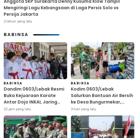
Anggota SKP Surakarta Denny Kusuma Klow Tampil
Mengiringi Lagu Kebangsaan di Laga Persis Solo vs
Persija Jakarta
2 tahun yang lalu
BABINSA
BABINSA
BABINSA
Dandim 0603/Lebak Resmi
Kodim 0603/Lebak
Buka Kejuaraan Karate
Salurkan Bantuan Air Bersih
Antar Dojo INKAI, Jaring
ke Desa Bungurmekar,
Bibit Atlet Unggul Sambut
Ringankan Beban Warga
22 jam yang lalu
3 hari yang lalu
HUT ke-81 RI
Terdampak Kemarau