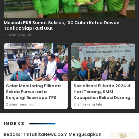
Muscab PKB Sumut Sukses, 130 Calon Ketua Dewan
Tanfidz Siap Ikuti UKK
4 bulan yang lalu
Gelar Monitoring Pilkada
Sosialisasi Pilkada 2024 di
Sekda Purwakarta
Hari Tenang, SMSI
Kunjungi Beberapa TPS
Kabupaten Bekasi Dorong
Yang Ada Di Purwakarta
Angka Partisipasi
2 tahun yang lalu
2 tahun yang lalu
Masyarakat
INDEKS
Redaksi TintaKitaNews.com Mengucapkan