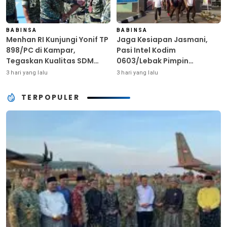
BABINSA
BABINSA
Menhan RI Kunjungi Yonif TP
Jaga Kesiapan Jasmani,
898/PC di Kampar,
Pasi Intel Kodim
Tegaskan Kualitas SDM
0603/Lebak Pimpin
Kunci Kekuatan TNI
Pembinaan Fisik Rutin
3 hari yang lalu
3 hari yang lalu
TERPOPULER