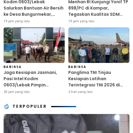
Kodim 0603/Lebak
Menhan RI Kunjungi Yonif TP
Salurkan Bantuan Air Bersih
898/PC di Kampar,
ke Desa Bungurmekar,
Tegaskan Kualitas SDM
Ringankan Beban Warga
Kunci Kekuatan TNI
19 jam yang lalu
19 jam yang lalu
Terdampak Kemarau
BABINSA
BABINSA
Jaga Kesiapan Jasmani,
Panglima TNI Tinjau
Pasi Intel Kodim
Kesiapan Latihan
0603/Lebak Pimpin
Terintegrasi TNI 2026 di
Pembinaan Fisik Rutin
Dabo Singkep
20 jam yang lalu
2 hari yang lalu
TERPOPULER