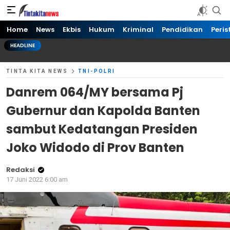
Tinta kita News
Informasi Terkini
Home
News
Ekbis
Hukum
Kriminal
Pendidikan
Peris
HEADLINE
TINTA KITA NEWS
TNI-POLRI
Danrem 064/MY bersama Pj
Gubernur dan Kapolda Banten
sambut Kedatangan Presiden
Joko Widodo di Prov Banten
Redaksi
17 Juni 2022 6:00 am