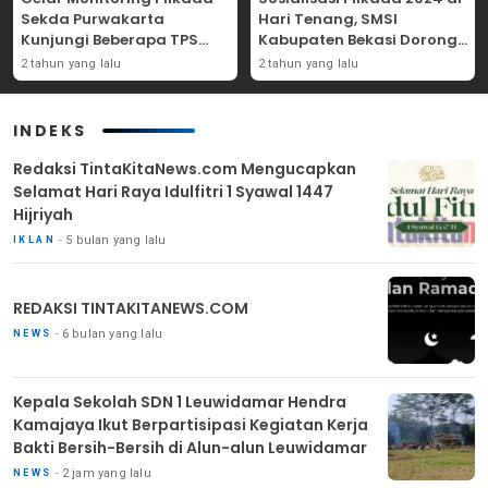
Sekda Purwakarta
Hari Tenang, SMSI
Kunjungi Beberapa TPS
Kabupaten Bekasi Dorong
Yang Ada Di Purwakarta
Angka Partisipasi
2 tahun yang lalu
2 tahun yang lalu
Masyarakat
INDEKS
Redaksi TintaKitaNews.com Mengucapkan
Selamat Hari Raya Idulfitri 1 Syawal 1447
Hijriyah
5 bulan yang lalu
IKLAN
REDAKSI TINTAKITANEWS.COM
6 bulan yang lalu
NEWS
Kepala Sekolah SDN 1 Leuwidamar Hendra
Kamajaya Ikut Berpartisipasi Kegiatan Kerja
Bakti Bersih-Bersih di Alun-alun Leuwidamar
2 jam yang lalu
NEWS