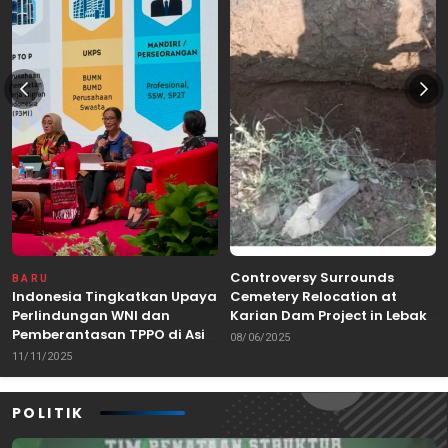
Controversy Surrounds
BARU
Indonesia Tingkatkan Upaya
Cemetery Relocation at
Perlindungan WNI dan
Karian Dam Project in Lebak,
Pemberantasan TPPO di Asia
Banten
08/06/2025
Tenggara
11/11/2025
POLITIK