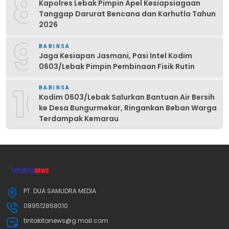
8
Kapolres Lebak Pimpin Apel Kesiapsiagaan
Tanggap Darurat Bencana dan Karhutla Tahun
2026
9
BABINSA
Jaga Kesiapan Jasmani, Pasi Intel Kodim
0603/Lebak Pimpin Pembinaan Fisik Rutin
10
BABINSA
Kodim 0603/Lebak Salurkan Bantuan Air Bersih
ke Desa Bungurmekar, Ringankan Beban Warga
Terdampak Kemarau
PT. DUA SAMUDRA MEDIA
089512868010
tintakitanews@g.mail.com