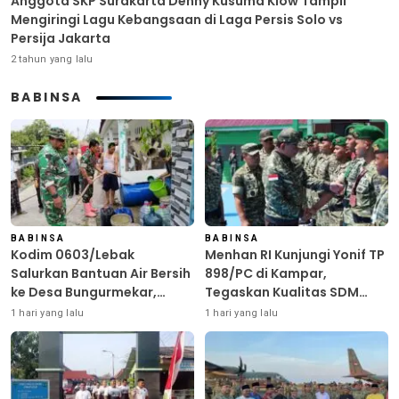
Anggota SKP Surakarta Denny Kusuma Klow Tampil
Mengiringi Lagu Kebangsaan di Laga Persis Solo vs
Persija Jakarta
2 tahun yang lalu
BABINSA
BABINSA
BABINSA
Kodim 0603/Lebak
Menhan RI Kunjungi Yonif TP
Salurkan Bantuan Air Bersih
898/PC di Kampar,
ke Desa Bungurmekar,
Tegaskan Kualitas SDM
Ringankan Beban Warga
Kunci Kekuatan TNI
1 hari yang lalu
1 hari yang lalu
Terdampak Kemarau