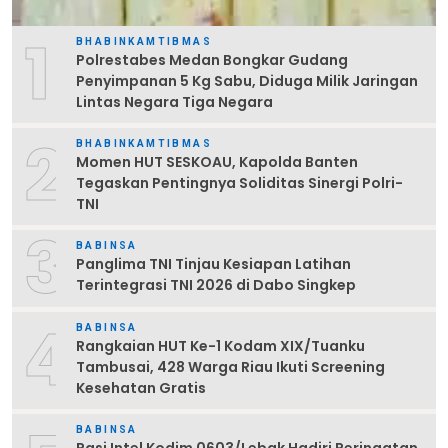
1
BHABINKAMTIBMAS
Polrestabes Medan Bongkar Gudang
Penyimpanan 5 Kg Sabu, Diduga Milik Jaringan
Lintas Negara Tiga Negara
2
BHABINKAMTIBMAS
Momen HUT SESKOAU, Kapolda Banten
Tegaskan Pentingnya Soliditas Sinergi Polri-
TNI
3
BABINSA
Panglima TNI Tinjau Kesiapan Latihan
Terintegrasi TNI 2026 di Dabo Singkep
4
BABINSA
Rangkaian HUT Ke-1 Kodam XIX/Tuanku
Tambusai, 428 Warga Riau Ikuti Screening
Kesehatan Gratis
BABINSA
Pasi Intel Kodim 0603/Lebak Hadiri Peringatan