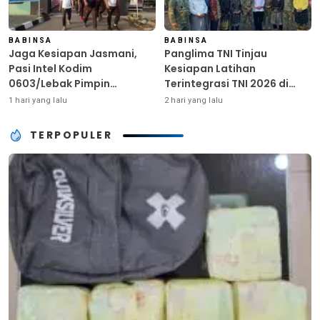
BABINSA
BABINSA
Jaga Kesiapan Jasmani,
Panglima TNI Tinjau
Pasi Intel Kodim
Kesiapan Latihan
0603/Lebak Pimpin
Terintegrasi TNI 2026 di
Pembinaan Fisik Rutin
Dabo Singkep
1 hari yang lalu
2 hari yang lalu
TERPOPULER