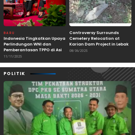
Controversy Surrounds
BARU
Indonesia Tingkatkan Upaya
Cemetery Relocation at
Perlindungan WNI dan
Karian Dam Project in Lebak,
Pemberantasan TPPO di Asia
Banten
08/06/2025
Tenggara
11/11/2025
POLITIK