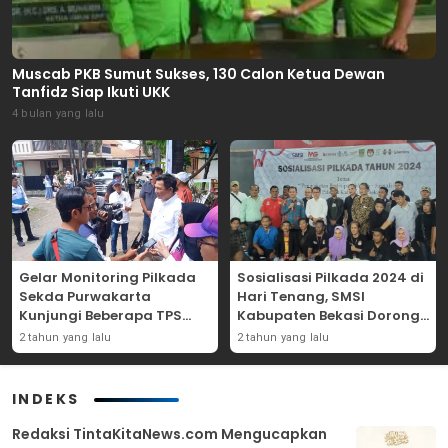
Muscab PKB Sumut Sukses, 130 Calon Ketua Dewan
Tanfidz Siap Ikuti UKK
4 bulan yang lalu
Gelar Monitoring Pilkada
Sosialisasi Pilkada 2024 di
Sekda Purwakarta
Hari Tenang, SMSI
Kunjungi Beberapa TPS
Kabupaten Bekasi Dorong
Yang Ada Di Purwakarta
Angka Partisipasi
2 tahun yang lalu
2 tahun yang lalu
Masyarakat
INDEKS
Redaksi TintaKitaNews.com Mengucapkan