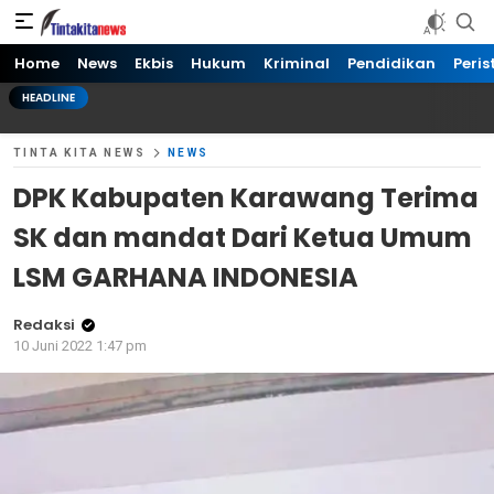
Tinta kita News
Informasi Terkini
Home
News
Ekbis
Hukum
Kriminal
Pendidikan
Peris
HEADLINE
TINTA KITA NEWS
NEWS
DPK Kabupaten Karawang Terima
SK dan mandat Dari Ketua Umum
LSM GARHANA INDONESIA
Redaksi
10 Juni 2022 1:47 pm