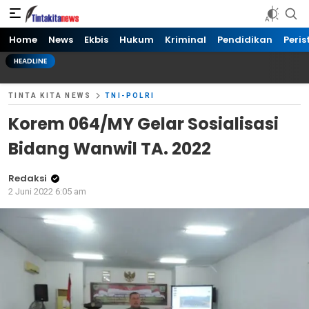
Tinta kita News
Informasi Terkini
Home
News
Ekbis
Hukum
Kriminal
Pendidikan
Peris
HEADLINE
TINTA KITA NEWS
TNI-POLRI
Korem 064/MY Gelar Sosialisasi
Bidang Wanwil TA. 2022
Redaksi
2 Juni 2022 6:05 am