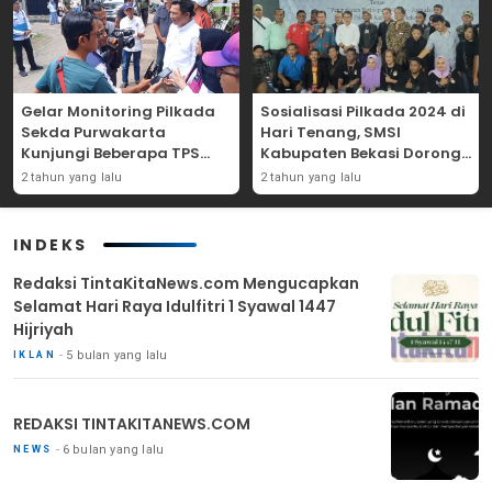
Gelar Monitoring Pilkada
Sosialisasi Pilkada 2024 di
Sekda Purwakarta
Hari Tenang, SMSI
Kunjungi Beberapa TPS
Kabupaten Bekasi Dorong
Yang Ada Di Purwakarta
Angka Partisipasi
2 tahun yang lalu
2 tahun yang lalu
Masyarakat
INDEKS
Redaksi TintaKitaNews.com Mengucapkan
Selamat Hari Raya Idulfitri 1 Syawal 1447
Hijriyah
5 bulan yang lalu
IKLAN
REDAKSI TINTAKITANEWS.COM
6 bulan yang lalu
NEWS