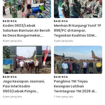
BABINSA
BABINSA
Kodim 0603/Lebak
Menhan RI Kunjungi Yonif TP
Salurkan Bantuan Air Bersih
898/PC di Kampar,
ke Desa Bungurmekar,
Tegaskan Kualitas SDM
Ringankan Beban Warga
Kunci Kekuatan TNI
8 jam yang lalu
9 jam yang lalu
Terdampak Kemarau
BABINSA
BABINSA
Jaga Kesiapan Jasmani,
Panglima TNI Tinjau
Pasi Intel Kodim
Kesiapan Latihan
0603/Lebak Pimpin
Terintegrasi TNI 2026 di
Pembinaan Fisik Rutin
Dabo Singkep
9 jam yang lalu
1 hari yang lalu