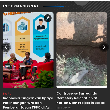
INTERNASIONAL
Controversy Surrounds
BARU
Indonesia Tingkatkan Upaya
Cemetery Relocation at
Perlindungan WNI dan
Karian Dam Project in Lebak,
Pemberantasan TPPO di Asia
Banten
08/06/2025