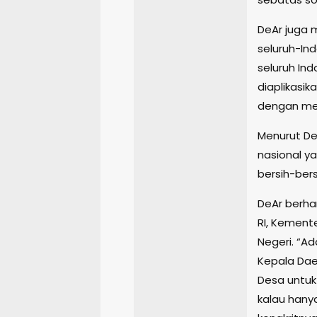
DeAr juga 
seluruh-In
seluruh Ind
diaplikasik
dengan mel
Menurut De
nasional ya
bersih-bers
DeAr berha
RI, Kement
Negeri. “Ad
Kepala Dae
Desa untuk
kalau hany