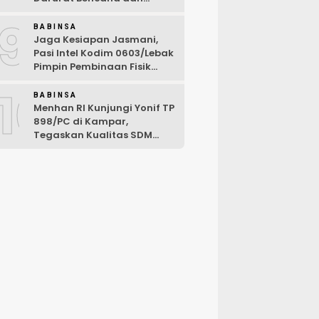
Karhutla Tahun 2026
9
BABINSA
Jaga Kesiapan Jasmani,
Pasi Intel Kodim 0603/Lebak
Pimpin Pembinaan Fisik
Rutin
10
BABINSA
Menhan RI Kunjungi Yonif TP
898/PC di Kampar,
Tegaskan Kualitas SDM
Kunci Kekuatan TNI