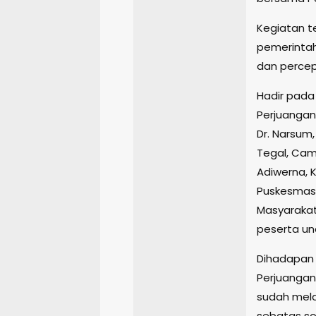
Kegiatan t
pemerintah
dan percep
Hadir pada 
Perjuangan 
Dr. Narsum,
Tegal, Cam
Adiwerna, 
Puskesmas 
Masyaraka
peserta u
Dihadapan 
Perjuangan
sudah mela
sebatas so