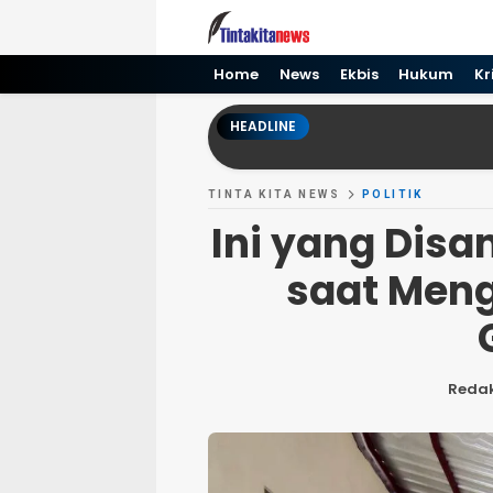
Tinta kita News
Informasi Terkini
Home
News
Ekbis
Hukum
Kr
HEADLINE
TINTA KITA NEWS
POLITIK
Ini yang Dis
saat Meng
Redak