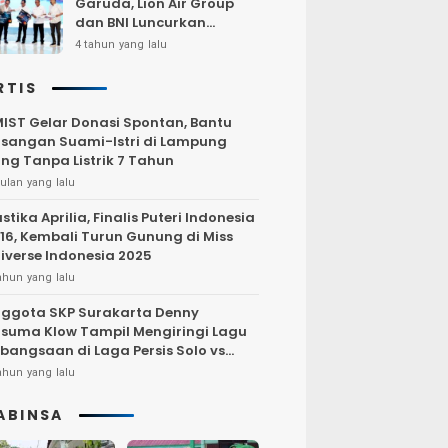
Garuda, Lion Air Group
dan BNI Luncurkan
Program Terbang Hemat
4 tahun yang lalu
Bersama BNI 2022
RTIS
IST Gelar Donasi Spontan, Bantu
sangan Suami-Istri di Lampung
ng Tanpa Listrik 7 Tahun
ulan yang lalu
stika Aprilia, Finalis Puteri Indonesia
16, Kembali Turun Gunung di Miss
iverse Indonesia 2025
ahun yang lalu
ggota SKP Surakarta Denny
suma Klow Tampil Mengiringi Lagu
bangsaan di Laga Persis Solo vs
rsija Jakarta
ahun yang lalu
ABINSA