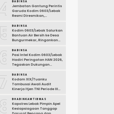
4
BABINSA
Jembatan Gantung Perintis
Garuda Kodim 0603/Lebak
Resmi Diresmikan,
Permudah Akses Warga
5
Desa Wanasalam
BABINSA
Kodim 0603/Lebak Salurkan
Bantuan Air Bersih ke Desa
Bungurmekar, Ringankan
Beban Warga Terdampak
6
Kemarau
BABINSA
Pasi Intel Kodim 0603/Lebak
Hadiri Peringatan HAN 2026,
Tegaskan Dukungan
Ciptakan Lingkungan
7
Ramah Anak
BABINSA
Kodam XIX/Tuanku
Tambusai Awali Audit
Kinerja Itjen TNI Periode III
TA 2026
8
BHABINKAMTIBMAS
Kapolres Lebak Pimpin Apel
Kesiapsiagaan Tanggap
Darurat Bencana dan