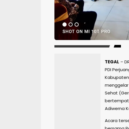
TEGAL
– DR
PDI Perjua
Kabupaten 
menggelar 
Sehat (Germ
bertempat
Adiwerna K
Acara ters
bersama Po