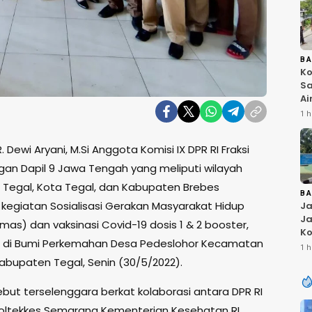
B
Ko
Sa
Ai
Bu
1 h
Ri
W
. Dewi Aryani, M.Si Anggota Komisi IX DPR RI Fraksi
T
K
ngan Dapil 9 Jawa Tengah yang meliputi wilayah
Tegal, Kota Tegal, dan Kabupaten Brebes
B
kegiatan Sosialisasi Gerakan Masyarakat Hidup
Ja
Ja
as) dan vaksinasi Covid-19 dosis 1 & 2 booster,
Ko
 di Bumi Perkemahan Desa Pedeslohor Kecamatan
Pi
1 h
Fi
abupaten Tegal, Senin (30/5/2022).
ebut terselenggara berkat kolaborasi antara DPR RI
ltekkes Semarang Kementerian Kesehatan RI.