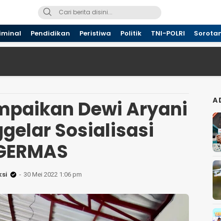
iminal
Pendidikan
Peristiwa
Politik
TNI-POLRI
Sorota
A
ampaikan Dewi Aryani
gelar Sosialisasi
GERMAS
si
30 Mei 2022 1:06 pm