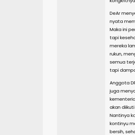
kongkritny
DeAr menyeb
nyata mema
Maka ini pe
tapi keseh
mereka lam
rukun, meng
semua terja
tapi dampa
Anggota DP
juga meny
kementeria
akan diikut
Nantinya ka
kontinyu m
bersih, seh