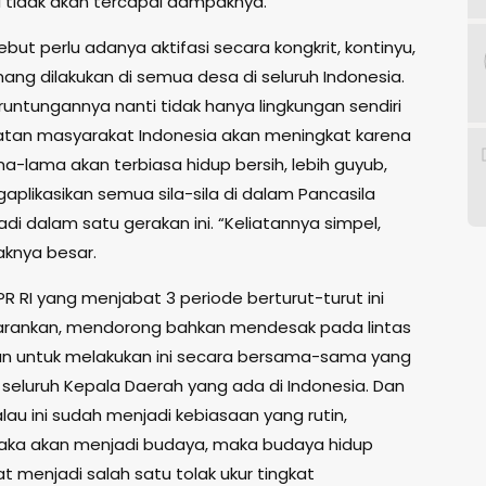
a tidak akan tercapai dampaknya.
ut perlu adanya aktifasi secara kongkrit, kontinyu,
ng dilakukan di semua desa di seluruh Indonesia.
runtungannya nanti tidak hanya lingkungan sendiri
atan masyarakat Indonesia akan meningkat karena
a-lama akan terbiasa hidup bersih, lebih guyub,
aplikasikan semua sila-sila di dalam Pancasila
di dalam satu gerakan ini. “Keliatannya simpel,
knya besar.
R RI yang menjabat 3 periode berturut-turut ini
arankan, mendorong bahkan mendesak pada lintas
n untuk melakukan ini secara bersama-sama yang
i seluruh Kepala Daerah yang ada di Indonesia. Dan
lau ini sudah menjadi kebiasaan yang rutin,
aka akan menjadi budaya, maka budaya hidup
at menjadi salah satu tolak ukur tingkat