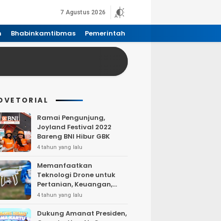
7 Agustus 2026
n
Bhabinkamtibmas
Pemerintah
DVETORIAL
Ramai Pengunjung,
Joyland Festival 2022
Bareng BNI Hibur GBK
4 tahun yang lalu
Memanfaatkan
Teknologi Drone untuk
Pertanian, Keuangan,
Pertambangan, Real
4 tahun yang lalu
Estate, dan
Telekomunikasi.
Dukung Amanat Presiden,