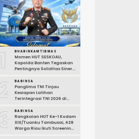
1
BHABINKAMTIBMAS
Momen HUT SESKOAU,
Kapolda Banten Tegaskan
Pentingnya Soliditas Sinergi
Polri-TNI
2
BABINSA
Panglima TNI Tinjau
Kesiapan Latihan
Terintegrasi TNI 2026 di
Dabo Singkep
3
BABINSA
Rangkaian HUT Ke-1 Kodam
XIX/Tuanku Tambusai, 428
Warga Riau Ikuti Screening
Kesehatan Gratis