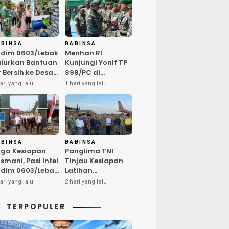
ABINSA
BABINSA
dim 0603/Lebak
Menhan RI
lurkan Bantuan
Kunjungi Yonif TP
r Bersih ke Desa
898/PC di
ngurmekar,
Kampar,
ari yang lalu
1 hari yang lalu
ngankan Beban
Tegaskan
arga
Kualitas SDM
erdampak
Kunci Kekuatan
emarau
TNI
ABINSA
BABINSA
ga Kesiapan
Panglima TNI
smani, Pasi Intel
Tinjau Kesiapan
dim 0603/Lebak
Latihan
mpin Pembinaan
Terintegrasi TNI
ari yang lalu
2 hari yang lalu
sik Rutin
2026 di Dabo
Singkep
TERPOPULER