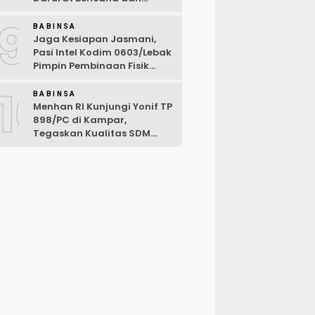
Karhutla Tahun 2026
9
BABINSA
Jaga Kesiapan Jasmani,
Pasi Intel Kodim 0603/Lebak
Pimpin Pembinaan Fisik
Rutin
10
BABINSA
Menhan RI Kunjungi Yonif TP
898/PC di Kampar,
Tegaskan Kualitas SDM
Kunci Kekuatan TNI