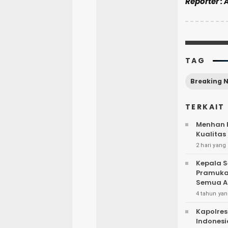
Reporter : 
TAG
Breaking 
TERKAIT
Menhan R
Kualitas
2 hari yang 
Kepala S
Pramuka 
Semua A
4 tahun yan
Kapolres
Indonesi