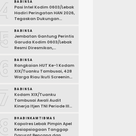
4
Kemarau
BABINSA
Pasi Intel Kodim 0603/Lebak
Hadiri Peringatan HAN 2026,
Tegaskan Dukungan
Ciptakan Lingkungan
5
Ramah Anak
BABINSA
Jembatan Gantung Perintis
Garuda Kodim 0603/Lebak
Resmi Diresmikan,
Permudah Akses Warga
6
Desa Wanasalam
BABINSA
Rangkaian HUT Ke-1 Kodam
XIX/Tuanku Tambusai, 428
Warga Riau Ikuti Screening
Kesehatan Gratis
7
BABINSA
Kodam XIX/Tuanku
Tambusai Awali Audit
Kinerja Itjen TNI Periode III
TA 2026
8
BHABINKAMTIBMAS
Kapolres Lebak Pimpin Apel
Kesiapsiagaan Tanggap
Darurat Bencana dan