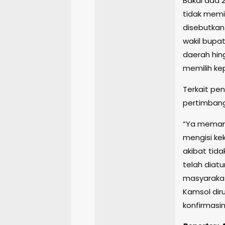
Bakal ada 2
tidak memil
disebutkan
wakil bupat
daerah hin
memilih kep
Terkait pen
pertimbang
“Ya memang
mengisi ke
akibat tida
telah diat
masyarakat
Kamsol dir
konfirmasi