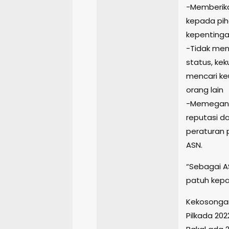
-Memberika
kepada pih
kepentinga
-Tidak men
status, ke
mencari ke
orang lain
-Memegang 
reputasi d
peraturan 
ASN.
“Sebagai A
patuh kepa
Kekosongan
Pilkada 202