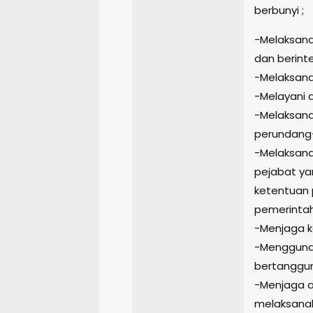
berbunyi ;
-Melaksana
dan berinte
-Melaksana
-Melayani 
-Melaksana
perundang
-Melaksana
pejabat ya
ketentuan 
pemerinta
-Menjaga k
-Menggunak
bertanggung
-Menjaga ag
melaksana