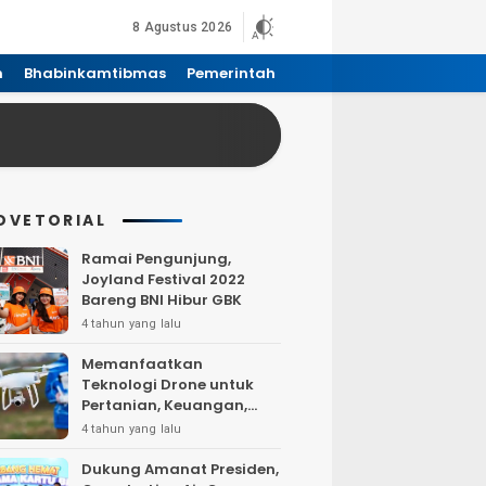
8 Agustus 2026
n
Bhabinkamtibmas
Pemerintah
DVETORIAL
Ramai Pengunjung,
Joyland Festival 2022
Bareng BNI Hibur GBK
4 tahun yang lalu
Memanfaatkan
Teknologi Drone untuk
Pertanian, Keuangan,
Pertambangan, Real
4 tahun yang lalu
Estate, dan
Telekomunikasi.
Dukung Amanat Presiden,