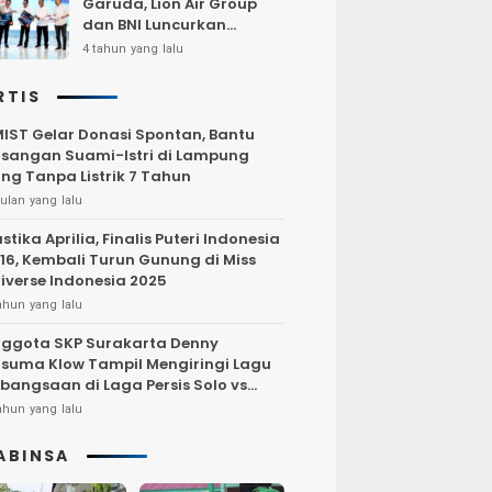
Garuda, Lion Air Group
dan BNI Luncurkan
Program Terbang Hemat
4 tahun yang lalu
Bersama BNI 2022
RTIS
IST Gelar Donasi Spontan, Bantu
sangan Suami-Istri di Lampung
ng Tanpa Listrik 7 Tahun
ulan yang lalu
stika Aprilia, Finalis Puteri Indonesia
16, Kembali Turun Gunung di Miss
iverse Indonesia 2025
ahun yang lalu
ggota SKP Surakarta Denny
suma Klow Tampil Mengiringi Lagu
bangsaan di Laga Persis Solo vs
rsija Jakarta
ahun yang lalu
ABINSA