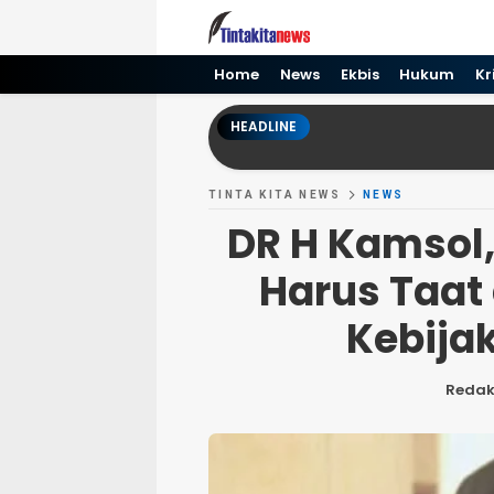
Tinta kita News
Informasi Terkini
Home
News
Ekbis
Hukum
Kr
HEADLINE
TINTA KITA NEWS
NEWS
DR H Kamsol
Harus Taat
Kebija
Redak