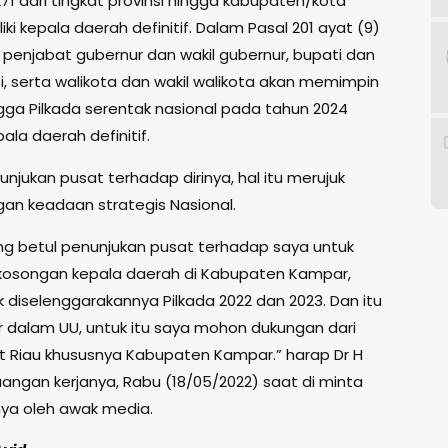
71 dari tingkat provinsi hingga kabupaten/kota
iki kepala daerah definitif. Dalam Pasal 201 ayat (9)
 penjabat gubernur dan wakil gubernur, bupati dan
i, serta walikota dan wakil walikota akan memimpin
gga Pilkada serentak nasional pada tahun 2024
ala daerah definitif.
unjukan pusat terhadap dirinya, hal itu merujuk
an keadaan strategis Nasional.
 betul penunjukan pusat terhadap saya untuk
kosongan kepala daerah di Kabupaten Kampar,
k diselenggarakannya Pilkada 2022 dan 2023. Dan itu
ur dalam UU, untuk itu saya mohon dukungan dari
 Riau khususnya Kabupaten Kampar.” harap Dr H
uangan kerjanya, Rabu (18/05/2022) saat di minta
nya oleh awak media.