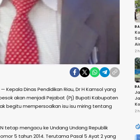
B
Ko
Sa
Ai
Bu
2 h
Ri
W
T
K
B
— Kepala Dinas Pendidikan Riau, Dr H Kamsol yang
Ja
 besok akan menjadi Pejabat (Pj) Bupati Kabupaten
Ja
Ko
ak begitu mempersoalkan isu isu miring tentang
Pi
2 h
Fi
SN tetap mengacu ke Undang Undang Republik
nomor 5 tahun 2014. Terutama Pasal 5 Ayat 2 yang