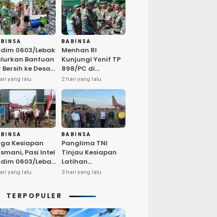
ABINSA
BABINSA
dim 0603/Lebak
Menhan RI
lurkan Bantuan
Kunjungi Yonif TP
r Bersih ke Desa
898/PC di
ngurmekar,
Kampar,
ari yang lalu
2 hari yang lalu
ngankan Beban
Tegaskan
arga
Kualitas SDM
erdampak
Kunci Kekuatan
emarau
TNI
ABINSA
BABINSA
ga Kesiapan
Panglima TNI
smani, Pasi Intel
Tinjau Kesiapan
dim 0603/Lebak
Latihan
mpin Pembinaan
Terintegrasi TNI
ari yang lalu
3 hari yang lalu
sik Rutin
2026 di Dabo
Singkep
TERPOPULER