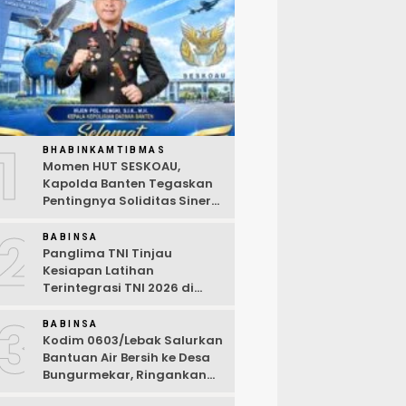
1
BHABINKAMTIBMAS
Momen HUT SESKOAU,
Kapolda Banten Tegaskan
Pentingnya Soliditas Sinergi
Polri-TNI
2
BABINSA
Panglima TNI Tinjau
Kesiapan Latihan
Terintegrasi TNI 2026 di
Dabo Singkep
3
BABINSA
Kodim 0603/Lebak Salurkan
Bantuan Air Bersih ke Desa
Bungurmekar, Ringankan
Beban Warga Terdampak