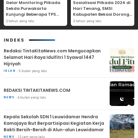
Gelar Monitoring Pilkada
Sosialisasi Pilkada 2024 di
Sekda Purwakarta
Hari Tenang, SMSI
Kunjungi Beberapa TPS
Kabupaten Bekasi Dorong
Yang Ada Di Purwakarta
Angka Partisipasi
2 tahun yang lalu
2 tahun yang lalu
Masyarakat
INDEKS
Redaksi TintaKitaNews.com Mengucapkan
Selamat Hari Raya Idulfitri 1 Syawal 1447
Hijriyah
5 bulan yang lalu
IKLAN
REDAKSI TINTAKITANEWS.COM
6 bulan yang lalu
NEWS
Kepala Sekolah SDN 1 Leuwidamar Hendra
Kamajaya Ikut Berpartisipasi Kegiatan Kerja
Bakti Bersih-Bersih di Alun-alun Leuwidamar
12 jam yang lalu
NEWS