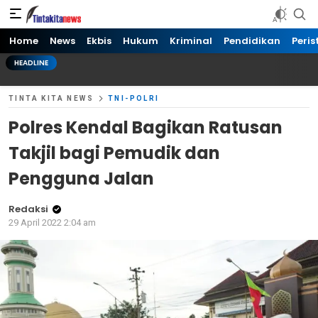
Tinta kita News
Informasi Terkini
Home
News
Ekbis
Hukum
Kriminal
Pendidikan
Peris
HEADLINE
TINTA KITA NEWS
TNI-POLRI
Polres Kendal Bagikan Ratusan
Takjil bagi Pemudik dan
Pengguna Jalan
Redaksi
29 April 2022 2:04 am