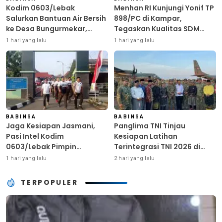
Kodim 0603/Lebak
Menhan RI Kunjungi Yonif TP
Salurkan Bantuan Air Bersih
898/PC di Kampar,
ke Desa Bungurmekar,
Tegaskan Kualitas SDM
Ringankan Beban Warga
Kunci Kekuatan TNI
1 hari yang lalu
1 hari yang lalu
Terdampak Kemarau
BABINSA
BABINSA
Jaga Kesiapan Jasmani,
Panglima TNI Tinjau
Pasi Intel Kodim
Kesiapan Latihan
0603/Lebak Pimpin
Terintegrasi TNI 2026 di
Pembinaan Fisik Rutin
Dabo Singkep
1 hari yang lalu
2 hari yang lalu
TERPOPULER