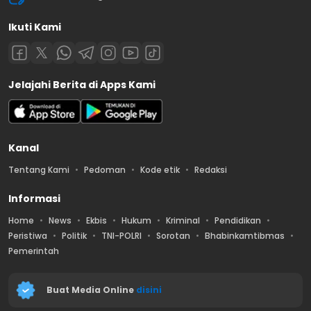
Ikuti Kami
Jelajahi Berita di Apps Kami
Kanal
Tentang Kami
Pedoman
Kode etik
Redaksi
Informasi
Home
News
Ekbis
Hukum
Kriminal
Pendidikan
Peristiwa
Politik
TNI-POLRI
Sorotan
Bhabinkamtibmas
Pemerintah
Buat Media Online
disini