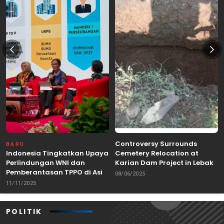
Controversy Surrounds
BARU
Indonesia Tingkatkan Upaya
Cemetery Relocation at
Perlindungan WNI dan
Karian Dam Project in Lebak,
Pemberantasan TPPO di Asia
Banten
08/06/2025
Tenggara
11/11/2025
POLITIK