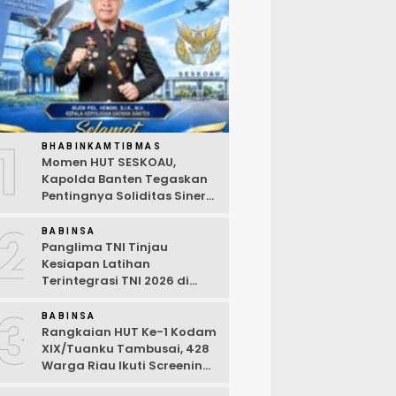
1
BHABINKAMTIBMAS
Momen HUT SESKOAU,
Kapolda Banten Tegaskan
Pentingnya Soliditas Sinergi
Polri-TNI
2
BABINSA
Panglima TNI Tinjau
Kesiapan Latihan
Terintegrasi TNI 2026 di
Dabo Singkep
3
BABINSA
Rangkaian HUT Ke-1 Kodam
XIX/Tuanku Tambusai, 428
Warga Riau Ikuti Screening
Kesehatan Gratis