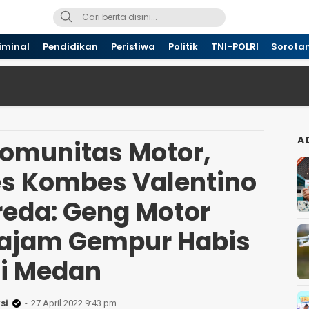
iminal
Pendidikan
Peristiwa
Politik
TNI-POLRI
Sorota
A
omunitas Motor,
s Kombes Valentino
reda: Geng Motor
Tajam Gempur Habis
i Medan
si
27 April 2022 9:43 pm