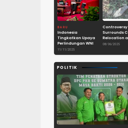
Controversy
BARU
Indonesia
Surrounds 
Tingkatkan Upaya
Relocation a
Perlindungan WNI
Dam Project 
08/06/2025
dan Pemberantasan
Lebak, Bant
11/11/2025
TPPO di Asia
Tenggara
POLITIK