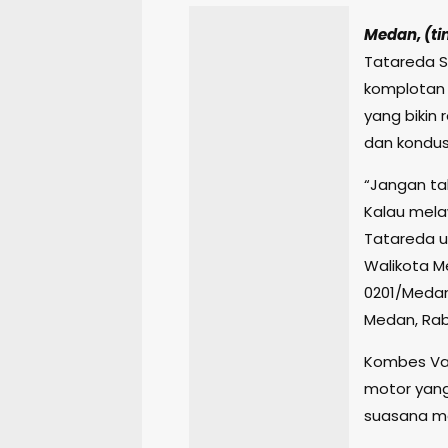
Medan, (ti
Tatareda S
komplotan 
yang bikin
dan kondus
“Jangan ta
Kalau mela
Tatareda u
Walikota M
0201/Medan
Medan, Rab
Kombes Val
motor yang
suasana men