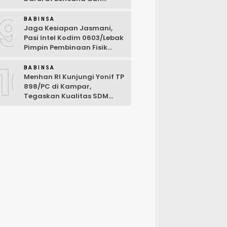
Karhutla Tahun 2026
9
BABINSA
Jaga Kesiapan Jasmani,
Pasi Intel Kodim 0603/Lebak
Pimpin Pembinaan Fisik
Rutin
10
BABINSA
Menhan RI Kunjungi Yonif TP
898/PC di Kampar,
Tegaskan Kualitas SDM
Kunci Kekuatan TNI