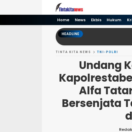
Tinta kita News
Informasi Terkini
Home
News
Ekbis
Hukum
Kr
HEADLINE
TINTA KITA NEWS
TNI-POLRI
Undang K
Kapolrestabe
Alfa Tata
Bersenjata 
d
Redak