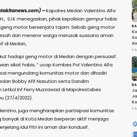
ntakitanews.com) –
Kapolres Medan Valentino Alfa
H., S.I.K menegaskan, pihak kepolisian gempur habis
geng motor bersenjata tajam. Sebab geng motor
B
Ko
 resah dan meneror warga merusak suasana aman
Sa
Ai
if di Medan,
Bu
1 h
Ri
kut hadapi geng motor di Medan dengan persuasif.
W
wan sikat habis, ” ucap Kombes Pol Valentino Alfa
T
K
sai mengundang komunitas motor dan dihadiri
edan Bobby Afif Nasution serta Dandim
B
 Letkol Inf Ferry Muzzawad di Mapolrestabes
Ja
Ja
u (27/4/2022).
Ko
Pi
1 h
entino, juga mengharapkan partisipasi komunitas
Fi
 banyak di Kota Medan berperan aktif menjaga
jelang Idul Fitri ini aman dan kondusif.