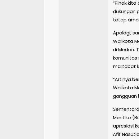
“Pihak kita
dukungan p
tetap aman
Apalagi, s
Walikota M
di Medan. 
komunitas 
martabat k
“Artinya be
Walikota Me
gangguan kr
Sementara 
Mentiko (B
apresiasi 
Afif Nasut