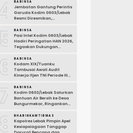
4
BABINSA
Jembatan Gantung Perintis
Garuda Kodim 0603/Lebak
Resmi Diresmikan,
Permudah Akses Warga
5
Desa Wanasalam
BABINSA
Pasi Intel Kodim 0603/Lebak
Hadiri Peringatan HAN 2026,
Tegaskan Dukungan
Ciptakan Lingkungan
6
Ramah Anak
BABINSA
Kodam XIX/Tuanku
Tambusai Awali Audit
Kinerja Itjen TNI Periode III
TA 2026
7
BABINSA
Kodim 0603/Lebak Salurkan
Bantuan Air Bersih ke Desa
Bungurmekar, Ringankan
Beban Warga Terdampak
8
Kemarau
BHABINKAMTIBMAS
Kapolres Lebak Pimpin Apel
Kesiapsiagaan Tanggap
Darurat Bencana dan