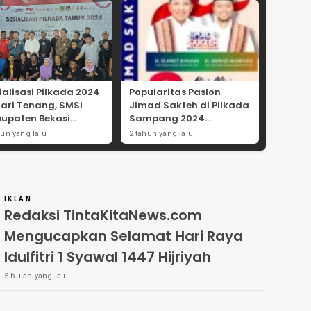
ialisasi Pilkada 2024
Popularitas Paslon
Hari Tenang, SMSI
Jimad Sakteh di Pilkada
upaten Bekasi
Sampang 2024
ong Angka
Didorong Kebijakan
hun yang lalu
2 tahun yang lalu
tisipasi Masyarakat
Populis dan Dukungan
Ulama
IKLAN
Redaksi TintaKitaNews.com
Mengucapkan Selamat Hari Raya
Idulfitri 1 Syawal 1447 Hijriyah
5 bulan yang lalu