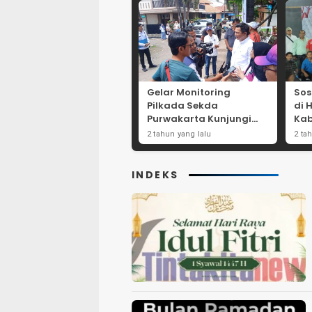
Gelar Monitoring
Sos
Pilkada Sekda
di 
Purwakarta Kunjungi
Kab
Beberapa TPS Yang Ada
Dor
2 tahun yang lalu
2 ta
Di Purwakarta
Par
INDEKS