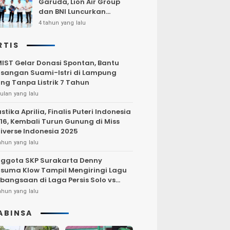
Garuda, Lion Air Group
dan BNI Luncurkan
Program Terbang Hemat
4 tahun yang lalu
Bersama BNI 2022
RTIS
IST Gelar Donasi Spontan, Bantu
sangan Suami-Istri di Lampung
ng Tanpa Listrik 7 Tahun
ulan yang lalu
stika Aprilia, Finalis Puteri Indonesia
16, Kembali Turun Gunung di Miss
iverse Indonesia 2025
ahun yang lalu
ggota SKP Surakarta Denny
suma Klow Tampil Mengiringi Lagu
bangsaan di Laga Persis Solo vs
rsija Jakarta
ahun yang lalu
ABINSA