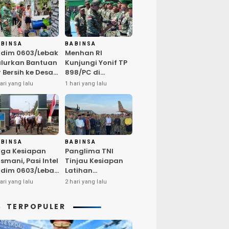
ABINSA
BABINSA
dim 0603/Lebak
Menhan RI
lurkan Bantuan
Kunjungi Yonif TP
r Bersih ke Desa
898/PC di
ngurmekar,
Kampar,
ari yang lalu
1 hari yang lalu
ngankan Beban
Tegaskan
arga
Kualitas SDM
erdampak
Kunci Kekuatan
emarau
TNI
ABINSA
BABINSA
ga Kesiapan
Panglima TNI
smani, Pasi Intel
Tinjau Kesiapan
dim 0603/Lebak
Latihan
mpin Pembinaan
Terintegrasi TNI
ari yang lalu
2 hari yang lalu
sik Rutin
2026 di Dabo
Singkep
TERPOPULER