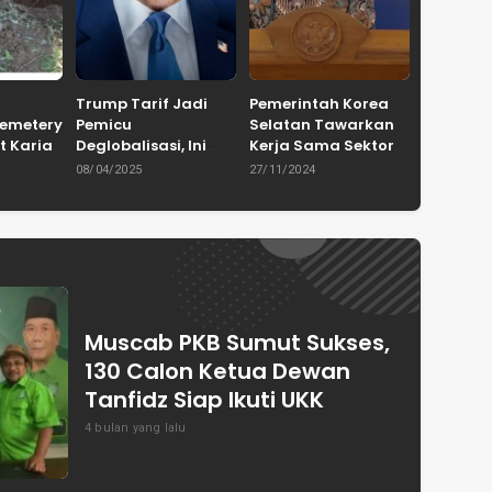
Trump Tarif Jadi
Pemerintah Korea
Cemetery
Pemicu
Selatan Tawarkan
t Karian
Deglobalisasi, Ini
Kerja Sama Sektor
in
Ulasan Tajam dari
Pertanian untuk
08/04/2025
27/11/2024
en
Dewan Pakar
Capai Swasembada
ASPRINDO
Pangan Indonesia
Muscab PKB Sumut Sukses,
130 Calon Ketua Dewan
Tanfidz Siap Ikuti UKK
4 bulan yang lalu