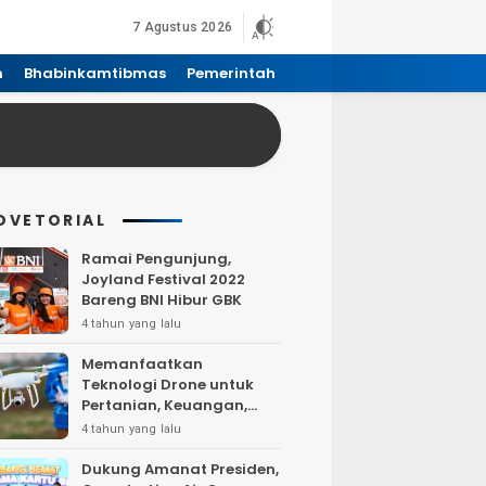
7 Agustus 2026
n
Bhabinkamtibmas
Pemerintah
DVETORIAL
Ramai Pengunjung,
Joyland Festival 2022
Bareng BNI Hibur GBK
4 tahun yang lalu
Memanfaatkan
Teknologi Drone untuk
Pertanian, Keuangan,
Pertambangan, Real
4 tahun yang lalu
Estate, dan
Telekomunikasi.
Dukung Amanat Presiden,