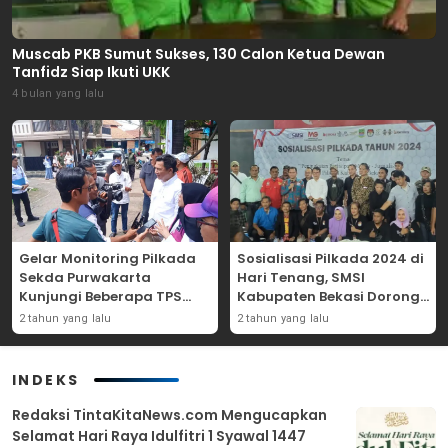
Muscab PKB Sumut Sukses, 130 Calon Ketua Dewan
Tanfidz Siap Ikuti UKK
4 bulan yang lalu
Gelar Monitoring Pilkada
Sosialisasi Pilkada 2024 di
Sekda Purwakarta
Hari Tenang, SMSI
Kunjungi Beberapa TPS
Kabupaten Bekasi Dorong
Yang Ada Di Purwakarta
Angka Partisipasi
2 tahun yang lalu
2 tahun yang lalu
Masyarakat
INDEKS
Redaksi TintaKitaNews.com Mengucapkan
Selamat Hari Raya Idulfitri 1 Syawal 1447