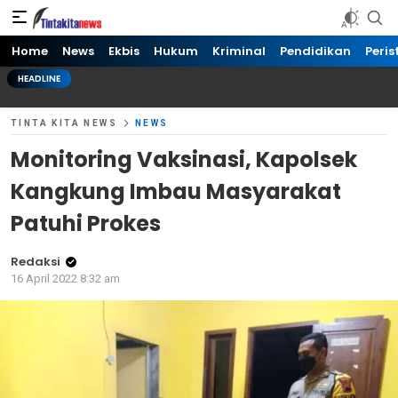
Tinta kita News
Informasi Terkini
Home
News
Ekbis
Hukum
Kriminal
Pendidikan
Peris
HEADLINE
TINTA KITA NEWS
NEWS
Monitoring Vaksinasi, Kapolsek
Kangkung Imbau Masyarakat
Patuhi Prokes
Redaksi
16 April 2022 8:32 am