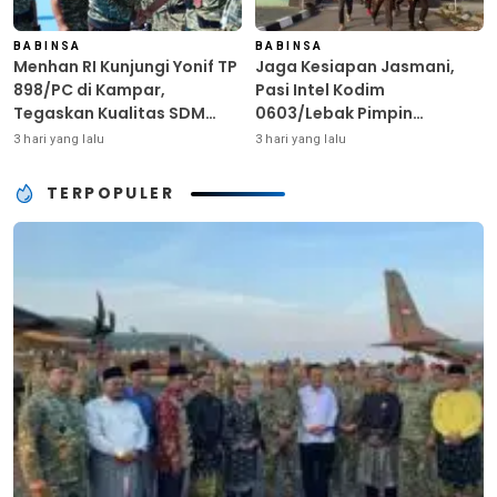
BABINSA
BABINSA
Menhan RI Kunjungi Yonif TP
Jaga Kesiapan Jasmani,
898/PC di Kampar,
Pasi Intel Kodim
Tegaskan Kualitas SDM
0603/Lebak Pimpin
Kunci Kekuatan TNI
Pembinaan Fisik Rutin
3 hari yang lalu
3 hari yang lalu
TERPOPULER