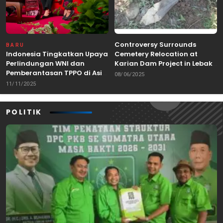
Controversy Surrounds
BARU
Indonesia Tingkatkan Upaya
Cemetery Relocation at
Perlindungan WNI dan
Karian Dam Project in Lebak,
Pemberantasan TPPO di Asia
Banten
08/06/2025
Tenggara
11/11/2025
POLITIK