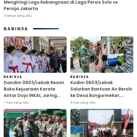
Mengiringi Lagu Kebangsaan di Laga Persis Solo vs
Persija Jakarta
2 tahun yang lalu
BABINSA
BABINSA
BABINSA
Dandim 0603/Lebak Resmi
Kodim 0603/Lebak
Buka Kejuaraan Karate
Salurkan Bantuan Air Bersih
Antar Dojo INKAI, Jaring
ke Desa Bungurmekar,
Bibit Atlet Unggul Sambut
Ringankan Beban Warga
1 hari yang lalu
3 hari yang lalu
HUT ke-81 RI
Terdampak Kemarau