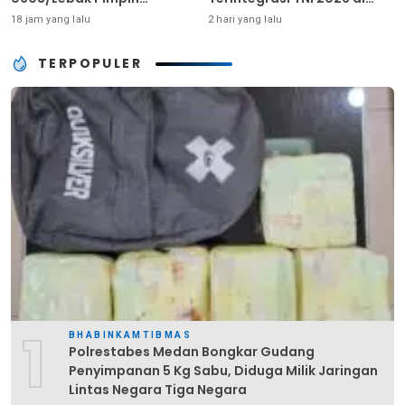
Pembinaan Fisik Rutin
Dabo Singkep
18 jam yang lalu
2 hari yang lalu
TERPOPULER
1
BHABINKAMTIBMAS
Polrestabes Medan Bongkar Gudang
Penyimpanan 5 Kg Sabu, Diduga Milik Jaringan
Lintas Negara Tiga Negara