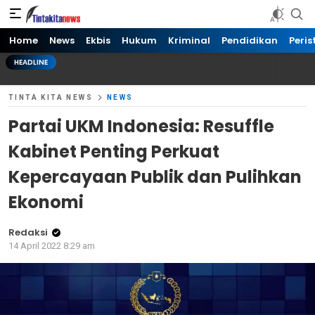
Tinta kita News
Informasi Terkini
Home
News
Ekbis
Hukum
Kriminal
Pendidikan
Peris
HEADLINE
TINTA KITA NEWS
NEWS
Partai UKM Indonesia: Resuffle
Kabinet Penting Perkuat
Kepercayaan Publik dan Pulihkan
Ekonomi
Redaksi
14 April 2022 8:29 am