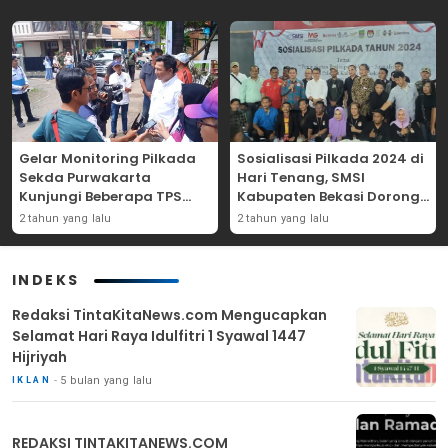
Gelar Monitoring Pilkada
Sosialisasi Pilkada 2024 di
Sekda Purwakarta
Hari Tenang, SMSI
Kunjungi Beberapa TPS
Kabupaten Bekasi Dorong
Yang Ada Di Purwakarta
Angka Partisipasi
2 tahun yang lalu
2 tahun yang lalu
Masyarakat
INDEKS
Redaksi TintaKitaNews.com Mengucapkan
Selamat Hari Raya Idulfitri 1 Syawal 1447
Hijriyah
5 bulan yang lalu
IKLAN
REDAKSI TINTAKITANEWS.COM