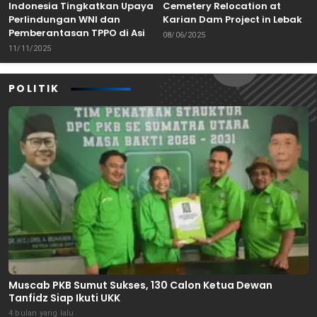
Indonesia Tingkatkan Upaya
Cemetery Relocation at
Perlindungan WNI dan
Karian Dam Project in Lebak,
Pemberantasan TPPO di Asia
Banten
08/06/2025
Tenggara
11/11/2025
POLITIK
Muscab PKB Sumut Sukses, 130 Calon Ketua Dewan
Tanfidz Siap Ikuti UKK
4 bulan yang lalu