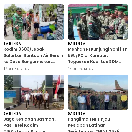
BABINSA
BABINSA
Kodim 0603/Lebak
Menhan RI Kunjungi Yonif TP
Salurkan Bantuan Air Bersih
898/PC di Kampar,
ke Desa Bungurmekar,
Tegaskan Kualitas SDM
Ringankan Beban Warga
Kunci Kekuatan TNI
17 jam yang lalu
17 jam yang lalu
Terdampak Kemarau
BABINSA
BABINSA
Jaga Kesiapan Jasmani,
Panglima TNI Tinjau
Pasi Intel Kodim
Kesiapan Latihan
0603/Lebak Pimpin
Terintegrasi TNI 2026 di