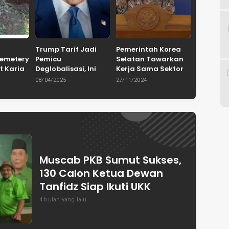
Trump Tarif Jadi
Pemerintah Korea
Cemetery
Pemicu
Selatan Tawarkan
t Karian
Deglobalisasi, Ini
Kerja Sama Sektor
in
Ulasan Tajam dari
Pertanian untuk
08/04/2025
27/11/2024
en
Dewan Pakar
Capai Swasembada
ASPRINDO
Pangan Indonesia
Muscab PKB Sumut Sukses,
130 Calon Ketua Dewan
Tanfidz Siap Ikuti UKK
4 bulan yang lalu