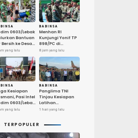
ABINSA
BABINSA
dim 0603/Lebak
Menhan RI
lurkan Bantuan
Kunjungi Yonif TP
r Bersih ke Desa
898/PC di
ngurmekar,
Kampar,
am yang lalu
8 jam yang lalu
ngankan Beban
Tegaskan
arga
Kualitas SDM
erdampak
Kunci Kekuatan
emarau
TNI
ABINSA
BABINSA
ga Kesiapan
Panglima TNI
smani, Pasi Intel
Tinjau Kesiapan
dim 0603/Lebak
Latihan
mpin Pembinaan
Terintegrasi TNI
am yang lalu
1 hari yang lalu
sik Rutin
2026 di Dabo
Singkep
TERPOPULER