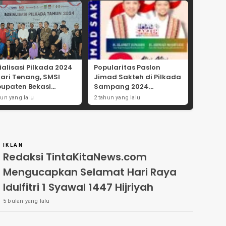
ialisasi Pilkada 2024
Popularitas Paslon
Hari Tenang, SMSI
Jimad Sakteh di Pilkada
upaten Bekasi
Sampang 2024
ong Angka
Didorong Kebijakan
hun yang lalu
2 tahun yang lalu
tisipasi Masyarakat
Populis dan Dukungan
Ulama
IKLAN
Redaksi TintaKitaNews.com
Mengucapkan Selamat Hari Raya
Idulfitri 1 Syawal 1447 Hijriyah
5 bulan yang lalu