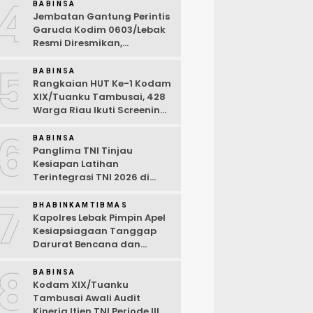
4
Ramah Anak
BABINSA
Jembatan Gantung Perintis
Garuda Kodim 0603/Lebak
Resmi Diresmikan,
Permudah Akses Warga
5
Desa Wanasalam
BABINSA
Rangkaian HUT Ke-1 Kodam
XIX/Tuanku Tambusai, 428
Warga Riau Ikuti Screening
Kesehatan Gratis
6
BABINSA
Panglima TNI Tinjau
Kesiapan Latihan
Terintegrasi TNI 2026 di
Dabo Singkep
7
BHABINKAMTIBMAS
Kapolres Lebak Pimpin Apel
Kesiapsiagaan Tanggap
Darurat Bencana dan
Karhutla Tahun 2026
8
BABINSA
Kodam XIX/Tuanku
Tambusai Awali Audit
Kinerja Itjen TNI Periode III