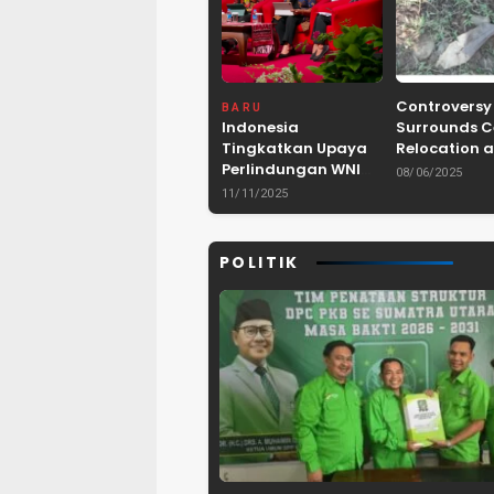
Controversy
BARU
Indonesia
Surrounds 
Tingkatkan Upaya
Relocation a
Perlindungan WNI
Dam Project 
08/06/2025
dan Pemberantasan
Lebak, Bant
11/11/2025
TPPO di Asia
Tenggara
POLITIK