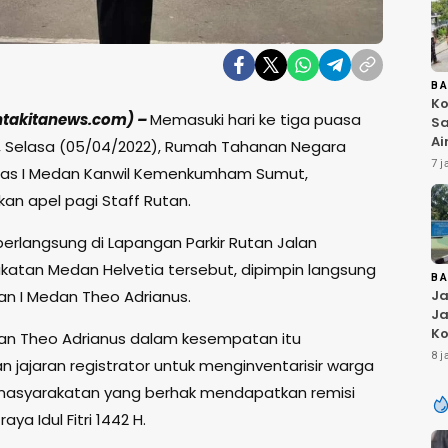
B
Ko
ntakitanews.com) –
Memasuki hari ke tiga puasa
Sa
Ai
 Selasa (05/04/2022), Rumah Tahanan Negara
Bu
7 j
las I Medan Kanwil Kemenkumham Sumut,
Ri
W
an apel pagi Staff Rutan.
T
K
berlangsung di Lapangan Parkir Rutan Jalan
atan Medan Helvetia tersebut, dipimpin langsung
B
an I Medan Theo Adrianus.
Ja
Ja
Ko
an Theo Adrianus dalam kesempatan itu
Pi
8 j
 jajaran registrator untuk menginventarisir warga
Fi
masyarakatan yang berhak mendapatkan remisi
raya Idul Fitri 1442 H.