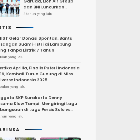
Garuda, Lion Air Group
dan BNI Luncurkan
Program Terbang Hemat
4 tahun yang lalu
Bersama BNI 2022
RTIS
IST Gelar Donasi Spontan, Bantu
sangan Suami-Istri di Lampung
ng Tanpa Listrik 7 Tahun
ulan yang lalu
stika Aprilia, Finalis Puteri Indonesia
16, Kembali Turun Gunung di Miss
iverse Indonesia 2025
bulan yang lalu
ggota SKP Surakarta Denny
suma Klow Tampil Mengiringi Lagu
bangsaan di Laga Persis Solo vs
rsija Jakarta
ahun yang lalu
ABINSA