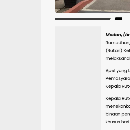
Medan, (ti
Ramadhan,
(Rutan) Ke
melaksanak
Apel yang 
Pemasyarak
Kepala Rut
Kepala Rut
menekankan
binaan pe
khusus hari 