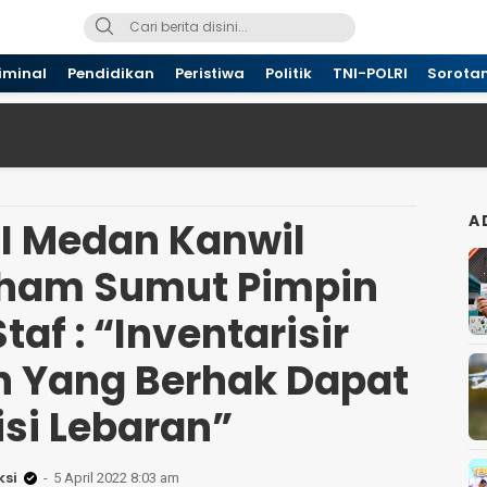
iminal
Pendidikan
Peristiwa
Politik
TNI-POLRI
Sorota
A
 I Medan Kanwil
am Sumut Pimpin
taf : “Inventarisir
 Yang Berhak Dapat
si Lebaran”
si
5 April 2022 8:03 am