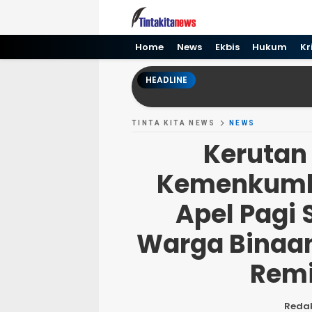
Tinta kita News
Informasi Terkini
Home
News
Ekbis
Hukum
Kr
HEADLINE
TINTA KITA NEWS
NEWS
Kerutan
Kemenkumh
Apel Pagi S
Warga Binaan
Remi
Redak