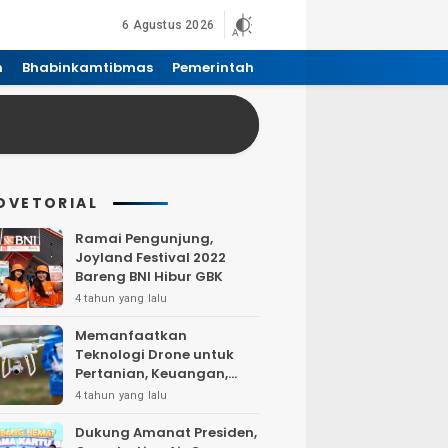
6 Agustus 2026
n
Bhabinkamtibmas
Pemerintah
DVETORIAL
Ramai Pengunjung,
Joyland Festival 2022
Bareng BNI Hibur GBK
4 tahun yang lalu
Memanfaatkan
Teknologi Drone untuk
Pertanian, Keuangan,
Pertambangan, Real
4 tahun yang lalu
Estate, dan
Telekomunikasi.
Dukung Amanat Presiden,