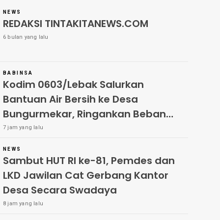
NEWS
REDAKSI TINTAKITANEWS.COM
6 bulan yang lalu
BABINSA
Kodim 0603/Lebak Salurkan
Bantuan Air Bersih ke Desa
Bungurmekar, Ringankan Beban
Warga Terdampak Kemarau
7 jam yang lalu
NEWS
Sambut HUT RI ke-81, Pemdes dan
LKD Jawilan Cat Gerbang Kantor
Desa Secara Swadaya
8 jam yang lalu