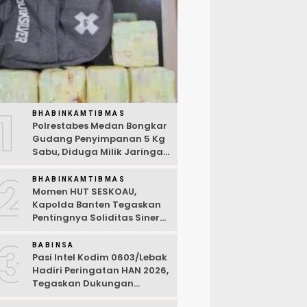
1
BHABINKAMTIBMAS
Polrestabes Medan Bongkar
Gudang Penyimpanan 5 Kg
Sabu, Diduga Milik Jaringan
Lintas Negara Tiga Negara
2
BHABINKAMTIBMAS
Momen HUT SESKOAU,
Kapolda Banten Tegaskan
Pentingnya Soliditas Sinergi
Polri-TNI
3
BABINSA
Pasi Intel Kodim 0603/Lebak
Hadiri Peringatan HAN 2026,
Tegaskan Dukungan
Ciptakan Lingkungan