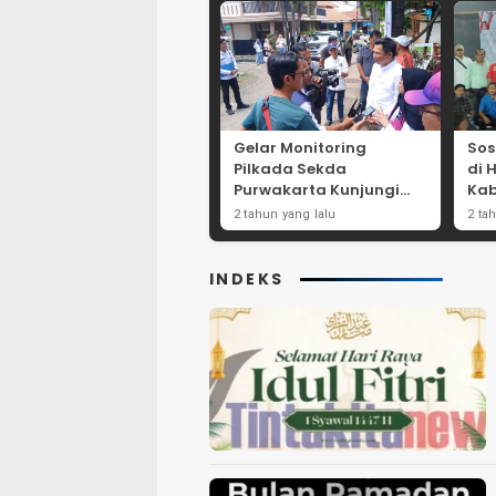
Gelar Monitoring
Sos
Pilkada Sekda
di 
Purwakarta Kunjungi
Kab
Beberapa TPS Yang Ada
Dor
2 tahun yang lalu
2 ta
Di Purwakarta
Par
INDEKS