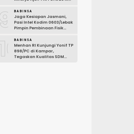
TA 2026
9
BABINSA
Jaga Kesiapan Jasmani,
Pasi Intel Kodim 0603/Lebak
Pimpin Pembinaan Fisik
Rutin
10
BABINSA
Menhan RI Kunjungi Yonif TP
898/PC di Kampar,
Tegaskan Kualitas SDM
Kunci Kekuatan TNI