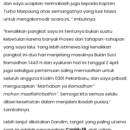
dan saya ucapkan terimakasih juga kepada Kapten
Turbo Marpaung atas semangatnya yang luar biasa
untuk mengakomodir acara ini, ” imbuhnya.
“Kenaikkan pangkat saya ini tentunya bukan suatu
kebetulan karena banyak Proses dan tahapan-tahapan
yang saya lalui. Yang lebih istimewa lagi kenaikkan
pangkat ini dua hari menjelang masuknya Bulan Suci
Ramadhan 1443 H dan syukuran hari ini tanggal 2 April
juga sekaligus pertemuan saling memaafkan untuk
seluruh anggota Kodim 0301 Pekanbaru, dan saya pribadi
mengucapkan
“Marhaban ya Ramadhan”
mohon
maaflahirbathin”.
Semoga kita semua selalu
diberi kesehatan dalam menjalani ibadah puasa,”
tambahnya.
Lebih lanjut dikatakan Dandim, target yang paling utama
saat ini adalah pencegahan
Covid-19,
giat vaksin,