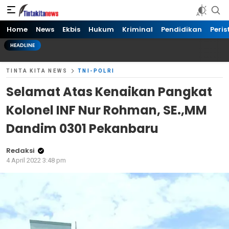
Tinta kita News
Informasi Terkini
Home
News
Ekbis
Hukum
Kriminal
Pendidikan
Peris
HEADLINE
TINTA KITA NEWS
TNI-POLRI
Selamat Atas Kenaikan Pangkat
Kolonel INF Nur Rohman, SE.,MM
Dandim 0301 Pekanbaru
Redaksi
4 April 2022 3:48 pm