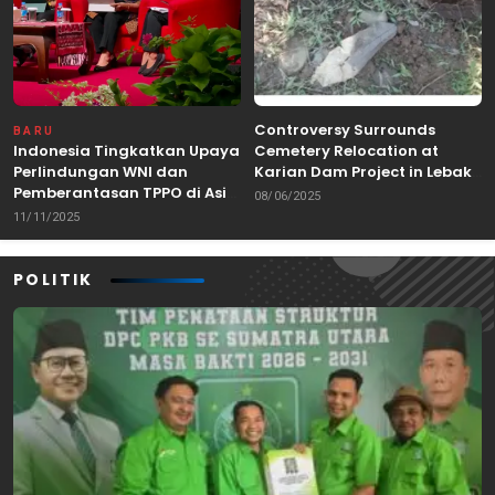
Controversy Surrounds
BARU
Indonesia Tingkatkan Upaya
Cemetery Relocation at
Perlindungan WNI dan
Karian Dam Project in Lebak,
Pemberantasan TPPO di Asia
Banten
08/06/2025
Tenggara
11/11/2025
POLITIK