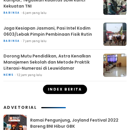
Kampar, Tegaskan Kualitas SDM Kunci
Kekuatan TNI
6 jam yang lalu
BABINSA
Jaga Kesiapan Jasmani, Pasi Intel Kodim
0603/Lebak Pimpin Pembinaan Fisik Rutin
7 jam yang lalu
BABINSA
Dorong Mutu Pendidikan, Astra Kenalkan
Manajemen Sekolah dan Metode Praktik
Literasi-Numerasi di Leuwidamar
12 jam yang lalu
NEWS
INDEX BERITA
ADVETORIAL
Ramai Pengunjung, Joyland Festival 2022
Bareng BNI Hibur GBK