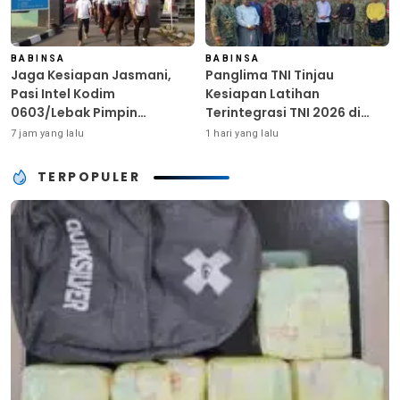
BABINSA
BABINSA
Jaga Kesiapan Jasmani,
Panglima TNI Tinjau
Pasi Intel Kodim
Kesiapan Latihan
0603/Lebak Pimpin
Terintegrasi TNI 2026 di
Pembinaan Fisik Rutin
Dabo Singkep
7 jam yang lalu
1 hari yang lalu
TERPOPULER