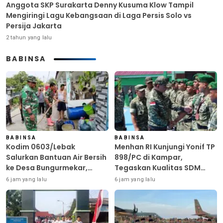
Anggota SKP Surakarta Denny Kusuma Klow Tampil
Mengiringi Lagu Kebangsaan di Laga Persis Solo vs
Persija Jakarta
2 tahun yang lalu
BABINSA
BABINSA
BABINSA
Kodim 0603/Lebak
Menhan RI Kunjungi Yonif TP
Salurkan Bantuan Air Bersih
898/PC di Kampar,
ke Desa Bungurmekar,
Tegaskan Kualitas SDM
Ringankan Beban Warga
Kunci Kekuatan TNI
6 jam yang lalu
6 jam yang lalu
Terdampak Kemarau