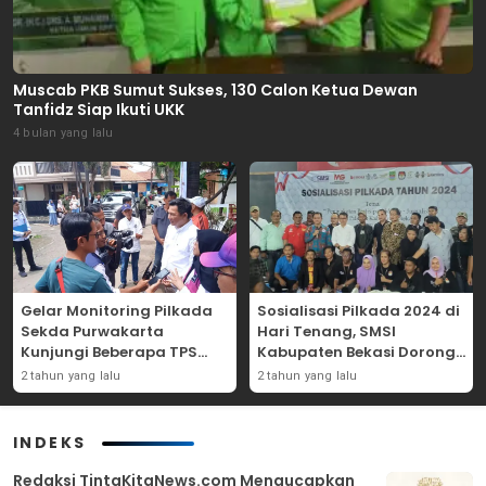
Muscab PKB Sumut Sukses, 130 Calon Ketua Dewan
Tanfidz Siap Ikuti UKK
4 bulan yang lalu
Gelar Monitoring Pilkada
Sosialisasi Pilkada 2024 di
Sekda Purwakarta
Hari Tenang, SMSI
Kunjungi Beberapa TPS
Kabupaten Bekasi Dorong
Yang Ada Di Purwakarta
Angka Partisipasi
2 tahun yang lalu
2 tahun yang lalu
Masyarakat
INDEKS
Redaksi TintaKitaNews.com Mengucapkan