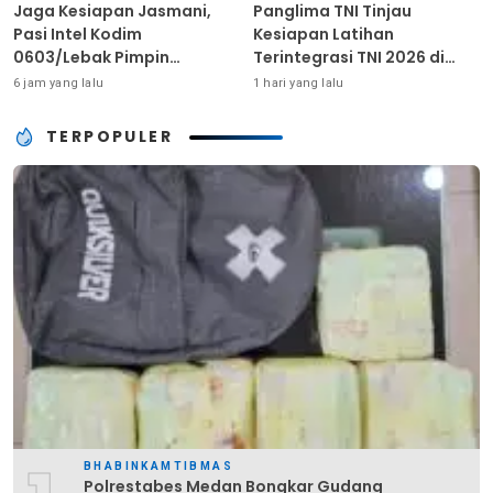
Jaga Kesiapan Jasmani,
Panglima TNI Tinjau
Pasi Intel Kodim
Kesiapan Latihan
0603/Lebak Pimpin
Terintegrasi TNI 2026 di
Pembinaan Fisik Rutin
Dabo Singkep
6 jam yang lalu
1 hari yang lalu
TERPOPULER
BHABINKAMTIBMAS
Polrestabes Medan Bongkar Gudang