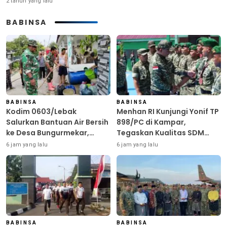
2 tahun yang lalu
BABINSA
BABINSA
BABINSA
Kodim 0603/Lebak
Menhan RI Kunjungi Yonif TP
Salurkan Bantuan Air Bersih
898/PC di Kampar,
ke Desa Bungurmekar,
Tegaskan Kualitas SDM
Ringankan Beban Warga
Kunci Kekuatan TNI
6 jam yang lalu
6 jam yang lalu
Terdampak Kemarau
BABINSA
BABINSA