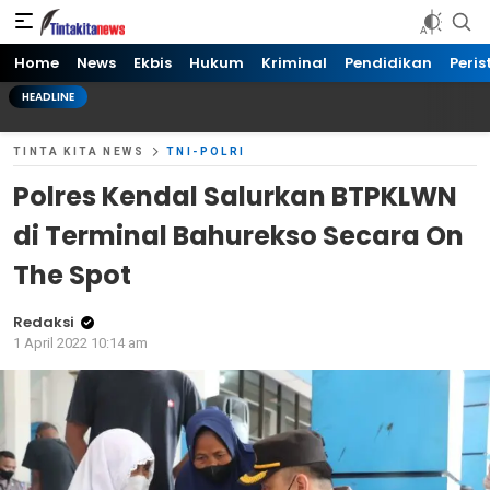
Tinta kita News
Informasi Terkini
Home
News
Ekbis
Hukum
Kriminal
Pendidikan
Peris
HEADLINE
TINTA KITA NEWS
TNI-POLRI
Polres Kendal Salurkan BTPKLWN
di Terminal Bahurekso Secara On
The Spot
Redaksi
1 April 2022 10:14 am