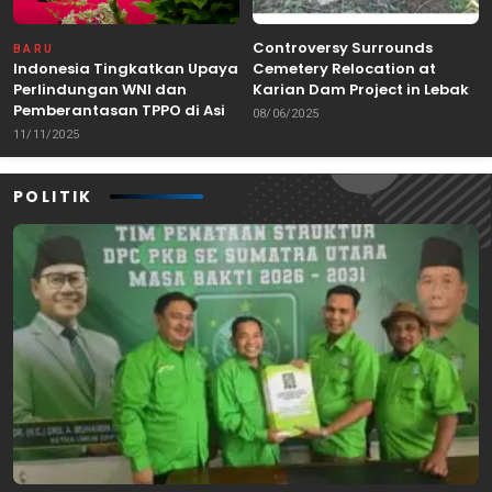
Controversy Surrounds
BARU
Indonesia Tingkatkan Upaya
Cemetery Relocation at
Perlindungan WNI dan
Karian Dam Project in Lebak,
Pemberantasan TPPO di Asia
Banten
08/06/2025
Tenggara
11/11/2025
POLITIK