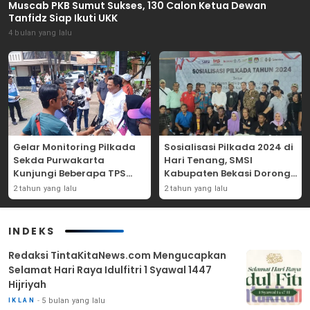
Muscab PKB Sumut Sukses, 130 Calon Ketua Dewan
Tanfidz Siap Ikuti UKK
4 bulan yang lalu
Gelar Monitoring Pilkada
Sosialisasi Pilkada 2024 di
Sekda Purwakarta
Hari Tenang, SMSI
Kunjungi Beberapa TPS
Kabupaten Bekasi Dorong
Yang Ada Di Purwakarta
Angka Partisipasi
2 tahun yang lalu
2 tahun yang lalu
Masyarakat
INDEKS
Redaksi TintaKitaNews.com Mengucapkan
Selamat Hari Raya Idulfitri 1 Syawal 1447
Hijriyah
5 bulan yang lalu
IKLAN