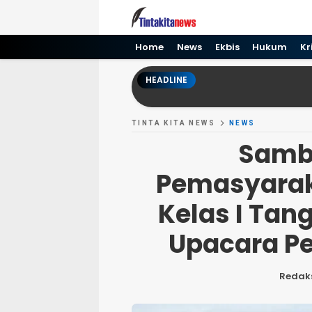
Tinta kita News
Informasi Terkini
Home
News
Ekbis
Hukum
Kr
HEADLINE
TINTA KITA NEWS
NEWS
Sambu
Pemasyarak
Kelas I Ta
Upacara P
Redak