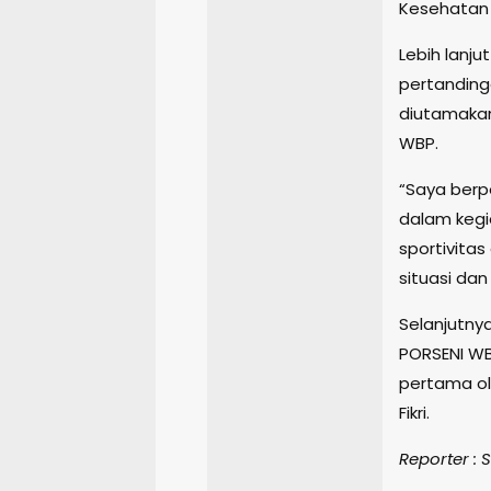
Kesehatan 
Lebih lanj
pertanding
diutamakan
WBP.
“Saya berp
dalam kegia
sportivita
situasi dan
Selanjutny
PORSENI WB
pertama ol
Fikri.
Reporter :