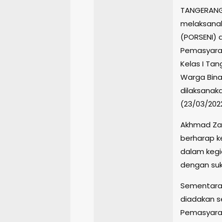
TANGERANG
melaksana
(PORSENI) 
Pemasyarak
Kelas I Ta
Warga Bina
dilaksanak
(23/03/2022
Akhmad Zae
berharap k
dalam kegi
dengan suk
Sementara 
diadakan s
Pemasyarak