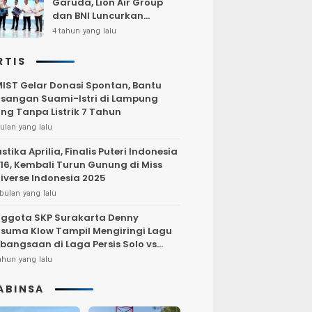
Garuda, Lion Air Group
dan BNI Luncurkan
Program Terbang Hemat
4 tahun yang lalu
Bersama BNI 2022
RTIS
IST Gelar Donasi Spontan, Bantu
sangan Suami-Istri di Lampung
ng Tanpa Listrik 7 Tahun
ulan yang lalu
stika Aprilia, Finalis Puteri Indonesia
16, Kembali Turun Gunung di Miss
iverse Indonesia 2025
bulan yang lalu
ggota SKP Surakarta Denny
suma Klow Tampil Mengiringi Lagu
bangsaan di Laga Persis Solo vs
rsija Jakarta
ahun yang lalu
ABINSA