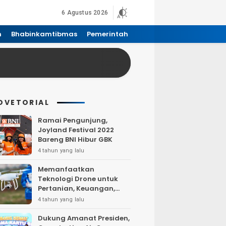
6 Agustus 2026
n
Bhabinkamtibmas
Pemerintah
DVETORIAL
Ramai Pengunjung,
Joyland Festival 2022
Bareng BNI Hibur GBK
4 tahun yang lalu
Memanfaatkan
Teknologi Drone untuk
Pertanian, Keuangan,
Pertambangan, Real
4 tahun yang lalu
Estate, dan
Telekomunikasi.
Dukung Amanat Presiden,