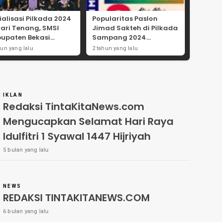
ialisasi Pilkada 2024
Popularitas Paslon
Hari Tenang, SMSI
Jimad Sakteh di Pilkada
upaten Bekasi
Sampang 2024
ong Angka
Didorong Kebijakan
hun yang lalu
2 tahun yang lalu
tisipasi Masyarakat
Populis dan Dukungan
Ulama
IKLAN
Redaksi TintaKitaNews.com
Mengucapkan Selamat Hari Raya
Idulfitri 1 Syawal 1447 Hijriyah
5 bulan yang lalu
NEWS
REDAKSI TINTAKITANEWS.COM
6 bulan yang lalu