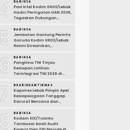
4
BABINSA
Pasi Intel Kodim 0603/Lebak
Hadiri Peringatan HAN 2026,
Tegaskan Dukungan
Ciptakan Lingkungan
5
Ramah Anak
BABINSA
Jembatan Gantung Perintis
Garuda Kodim 0603/Lebak
Resmi Diresmikan,
Permudah Akses Warga
6
Desa Wanasalam
BABINSA
Panglima TNI Tinjau
Kesiapan Latihan
Terintegrasi TNI 2026 di
Dabo Singkep
7
BHABINKAMTIBMAS
Kapolres Lebak Pimpin Apel
Kesiapsiagaan Tanggap
Darurat Bencana dan
Karhutla Tahun 2026
8
BABINSA
Kodam XIX/Tuanku
Tambusai Awali Audit
Kinerja Itjen TNI Periode III