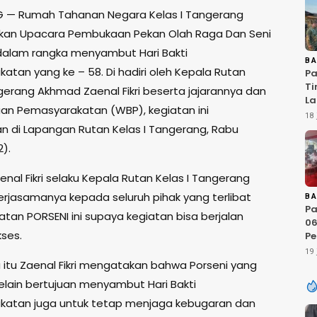
 — Rumah Tahanan Negara Kelas I Tangerang
kan Upacara Pembukaan Pekan Olah Raga Dan Seni
dalam rangka menyambut Hari Bakti
B
atan yang ke – 58. Di hadiri oleh Kepala Rutan
Pa
Ti
ngerang Akhmad Zaenal Fikri beserta jajarannya dan
La
an Pemasyarakatan (WBP), kegiatan ini
Te
18 
20
an di Lapangan Rutan Kelas I Tangerang, Rabu
Si
).
nal Fikri selaku Kepala Rutan Kelas I Tangerang
erjasamanya kepada seluruh pihak yang terlibat
B
Pa
atan PORSENI ini supaya kegiatan bisa berjalan
06
ses.
Pe
20
19 
D
itu Zaenal Fikri mengatakan bahwa Porseni yang
Ci
elain bertujuan menyambut Hari Bakti
Li
atan juga untuk tetap menjaga kebugaran dan
R