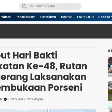
iminal
Pendidikan
Peristiwa
Politik
TNI-POLRI
Sorota
A
t Hari Bakti
atan Ke-48, Rutan
ngerang Laksanakan
embukaan Porseni
si
23 Maret 2022 2:46 pm