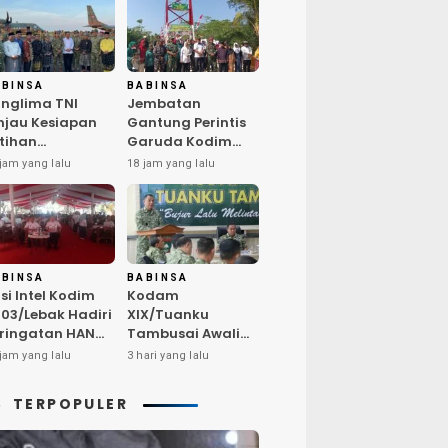
ABINSA
BABINSA
nglima TNI
Jembatan
njau Kesiapan
Gantung Perintis
tihan
Garuda Kodim
rintegrasi TNI
0603/Lebak Resmi
jam yang lalu
18 jam yang lalu
26 di Dabo
Diresmikan,
ngkep
Permudah Akses
Warga Desa
Wanasalam
ABINSA
BABINSA
si Intel Kodim
Kodam
03/Lebak Hadiri
XIX/Tuanku
ringatan HAN
Tambusai Awali
26, Tegaskan
Audit Kinerja Itjen
jam yang lalu
3 hari yang lalu
ukungan
TNI Periode III TA
ptakan
2026
TERPOPULER
ngkungan
amah Anak