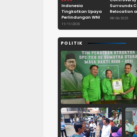
BARU
Indonesia
Surrounds 
Tingkatkan Upaya
Relocation a
Perlindungan WNI
Dam Project 
08/06/2025
dan Pemberantasan
Lebak, Bant
11/11/2025
TPPO di Asia
Tenggara
POLITIK