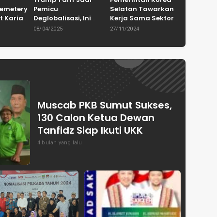
Cemetery
Pemicu
Selatan Tawarkan
t Karian
Deglobalisasi, Ini
Kerja Sama Sektor
in
Ulasan Tajam dari
Pertanian untuk
08/04/2025
27/11/2024
en
Dewan Pakar
Capai Swasembada
ASPRINDO
Pangan Indonesia
Muscab PKB Sumut Sukses,
130 Calon Ketua Dewan
Tanfidz Siap Ikuti UKK
4 bulan yang lalu