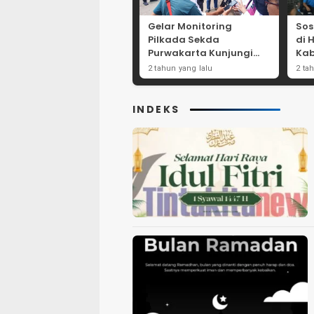
Gelar Monitoring
Sos
Pilkada Sekda
di 
Purwakarta Kunjungi
Kab
Beberapa TPS Yang Ada
Dor
2 tahun yang lalu
2 ta
Di Purwakarta
Par
INDEKS