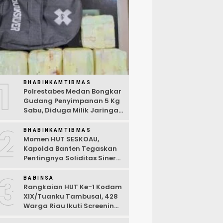
1
BHABINKAMTIBMAS
Polrestabes Medan Bongkar
Gudang Penyimpanan 5 Kg
Sabu, Diduga Milik Jaringan
Lintas Negara Tiga Negara
2
BHABINKAMTIBMAS
Momen HUT SESKOAU,
Kapolda Banten Tegaskan
Pentingnya Soliditas Sinergi
Polri-TNI
3
BABINSA
Rangkaian HUT Ke-1 Kodam
XIX/Tuanku Tambusai, 428
Warga Riau Ikuti Screening
Kesehatan Gratis