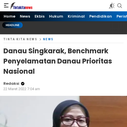
Tinta kita News
Informasi Terkini
Home
News
Ekbis
Hukum
Kriminal
Pendidikan
Peris
HEADLINE
TINTA KITA NEWS
NEWS
Danau Singkarak, Benchmark
Penyelamatan Danau Prioritas
Nasional
Redaksi
22 Maret 2022 7:04 am