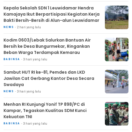
Kepala Sekolah SDN 1 Leuwidamar Hendra
Kamajaya Ikut Berpartisipasi Kegiatan Kerja
Bakti Bersih-Bersih di Alun-alun Leuwidamar
2 hari yang lalu
NEWS
Kodim 0603/Lebak Salurkan Bantuan Air
Bersih ke Desa Bungurmekar, Ringankan
Beban Warga Terdampak Kemarau
3 hari yang lalu
BABINSA
Sambut HUT RI ke-81, Pemdes dan LKD
Jawilan Cat Gerbang Kantor Desa Secara
Swadaya
3 hari yang lalu
NEWS
Menhan RI Kunjungi Yonif TP 898/PC di
Kampar, Tegaskan Kualitas SDM Kunci
Kekuatan TNI
3 hari yang lalu
BABINSA