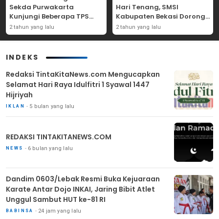
Sekda Purwakarta
Hari Tenang, SMSI
Kunjungi Beberapa TPS
Kabupaten Bekasi Dorong
Yang Ada Di Purwakarta
Angka Partisipasi
2 tahun yang lalu
2 tahun yang lalu
Masyarakat
INDEKS
Redaksi TintaKitaNews.com Mengucapkan
Selamat Hari Raya Idulfitri 1 Syawal 1447
Hijriyah
5 bulan yang lalu
IKLAN
REDAKSI TINTAKITANEWS.COM
6 bulan yang lalu
NEWS
Dandim 0603/Lebak Resmi Buka Kejuaraan
Karate Antar Dojo INKAI, Jaring Bibit Atlet
Unggul Sambut HUT ke-81 RI
24 jam yang lalu
BABINSA