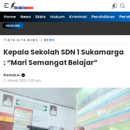
Tinta kita News
Informasi Terkini
Home
News
Ekbis
Hukum
Kriminal
Pendidikan
Peris
HEADLINE
TINTA KITA NEWS
NEWS
Kepala Sekolah SDN 1 Sukamarga
: “Mari Semangat Belajar”
Redaksi
21 Maret 2022 9:03 am