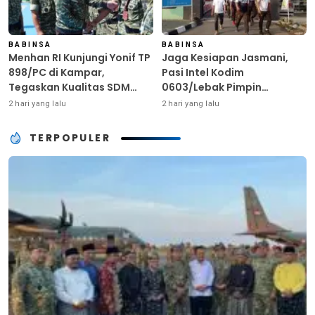
BABINSA
BABINSA
Menhan RI Kunjungi Yonif TP
Jaga Kesiapan Jasmani,
898/PC di Kampar,
Pasi Intel Kodim
Tegaskan Kualitas SDM
0603/Lebak Pimpin
Kunci Kekuatan TNI
Pembinaan Fisik Rutin
2 hari yang lalu
2 hari yang lalu
TERPOPULER