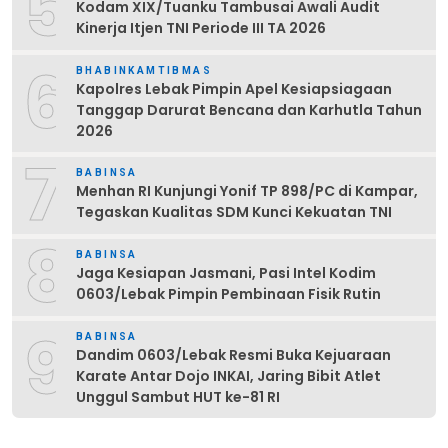
5
Kodam XIX/Tuanku Tambusai Awali Audit
Kinerja Itjen TNI Periode III TA 2026
6
BHABINKAMTIBMAS
Kapolres Lebak Pimpin Apel Kesiapsiagaan
Tanggap Darurat Bencana dan Karhutla Tahun
2026
7
BABINSA
Menhan RI Kunjungi Yonif TP 898/PC di Kampar,
Tegaskan Kualitas SDM Kunci Kekuatan TNI
8
BABINSA
Jaga Kesiapan Jasmani, Pasi Intel Kodim
0603/Lebak Pimpin Pembinaan Fisik Rutin
9
BABINSA
Dandim 0603/Lebak Resmi Buka Kejuaraan
Karate Antar Dojo INKAI, Jaring Bibit Atlet
Unggul Sambut HUT ke-81 RI