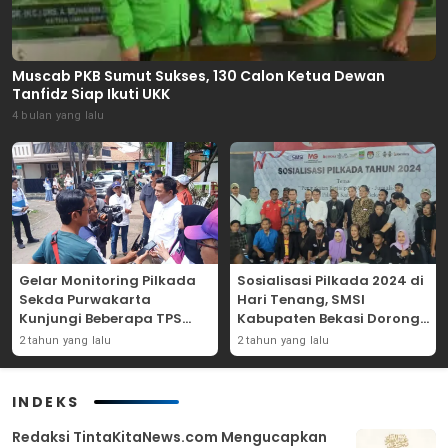
Muscab PKB Sumut Sukses, 130 Calon Ketua Dewan
Tanfidz Siap Ikuti UKK
4 bulan yang lalu
Gelar Monitoring Pilkada
Sosialisasi Pilkada 2024 di
Sekda Purwakarta
Hari Tenang, SMSI
Kunjungi Beberapa TPS
Kabupaten Bekasi Dorong
Yang Ada Di Purwakarta
Angka Partisipasi
2 tahun yang lalu
2 tahun yang lalu
Masyarakat
INDEKS
Redaksi TintaKitaNews.com Mengucapkan