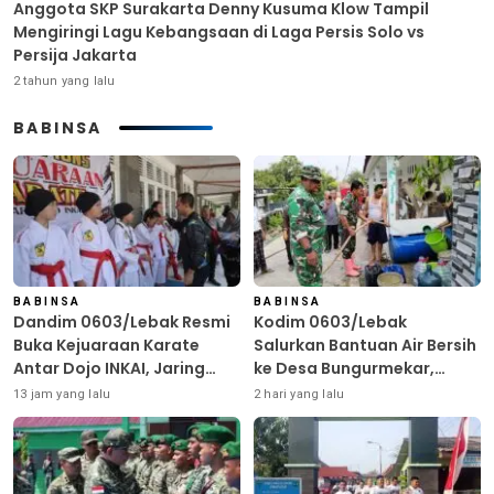
Anggota SKP Surakarta Denny Kusuma Klow Tampil
Mengiringi Lagu Kebangsaan di Laga Persis Solo vs
Persija Jakarta
2 tahun yang lalu
BABINSA
BABINSA
BABINSA
Dandim 0603/Lebak Resmi
Kodim 0603/Lebak
Buka Kejuaraan Karate
Salurkan Bantuan Air Bersih
Antar Dojo INKAI, Jaring
ke Desa Bungurmekar,
Bibit Atlet Unggul Sambut
Ringankan Beban Warga
13 jam yang lalu
2 hari yang lalu
HUT ke-81 RI
Terdampak Kemarau