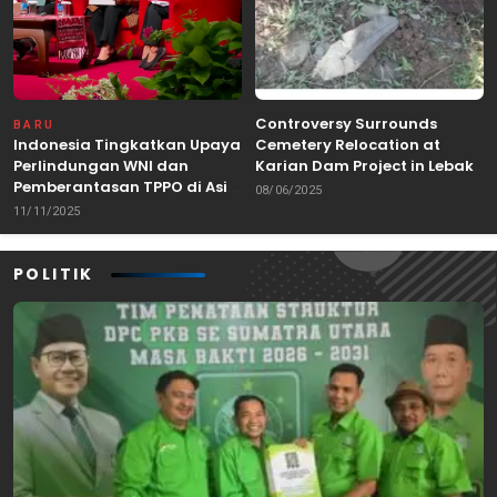
Controversy Surrounds
BARU
Indonesia Tingkatkan Upaya
Cemetery Relocation at
Perlindungan WNI dan
Karian Dam Project in Lebak,
Pemberantasan TPPO di Asia
Banten
08/06/2025
Tenggara
11/11/2025
POLITIK