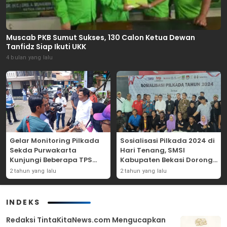
Muscab PKB Sumut Sukses, 130 Calon Ketua Dewan
Tanfidz Siap Ikuti UKK
4 bulan yang lalu
Gelar Monitoring Pilkada
Sosialisasi Pilkada 2024 di
Sekda Purwakarta
Hari Tenang, SMSI
Kunjungi Beberapa TPS
Kabupaten Bekasi Dorong
Yang Ada Di Purwakarta
Angka Partisipasi
2 tahun yang lalu
2 tahun yang lalu
Masyarakat
INDEKS
Redaksi TintaKitaNews.com Mengucapkan