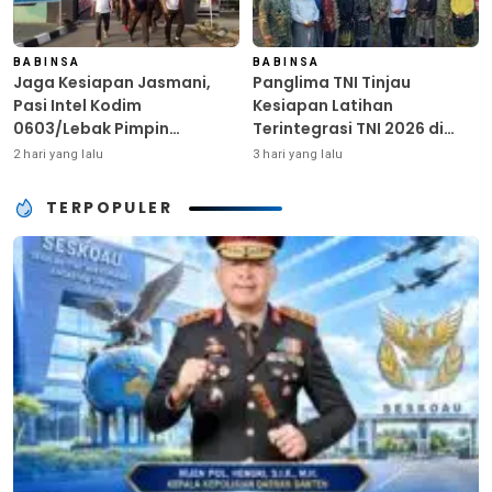
BABINSA
BABINSA
Jaga Kesiapan Jasmani,
Panglima TNI Tinjau
Pasi Intel Kodim
Kesiapan Latihan
0603/Lebak Pimpin
Terintegrasi TNI 2026 di
Pembinaan Fisik Rutin
Dabo Singkep
2 hari yang lalu
3 hari yang lalu
TERPOPULER