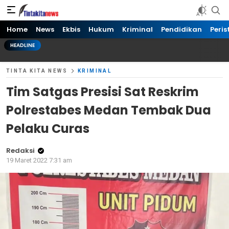
Tinta kita News
Informasi Terkini
Home
News
Ekbis
Hukum
Kriminal
Pendidikan
Peris
HEADLINE
TINTA KITA NEWS
KRIMINAL
Tim Satgas Presisi Sat Reskrim
Polrestabes Medan Tembak Dua
Pelaku Curas
Redaksi
19 Maret 2022 7:31 am