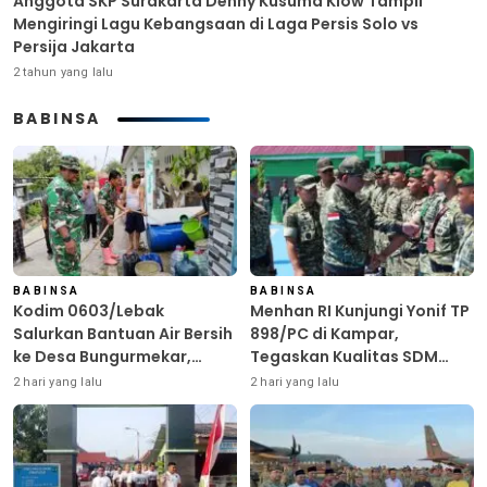
Anggota SKP Surakarta Denny Kusuma Klow Tampil
Mengiringi Lagu Kebangsaan di Laga Persis Solo vs
Persija Jakarta
2 tahun yang lalu
BABINSA
BABINSA
BABINSA
Kodim 0603/Lebak
Menhan RI Kunjungi Yonif TP
Salurkan Bantuan Air Bersih
898/PC di Kampar,
ke Desa Bungurmekar,
Tegaskan Kualitas SDM
Ringankan Beban Warga
Kunci Kekuatan TNI
2 hari yang lalu
2 hari yang lalu
Terdampak Kemarau