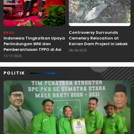
Controversy Surrounds
BARU
Indonesia Tingkatkan Upaya
Cemetery Relocation at
Perlindungan WNI dan
Karian Dam Project in Lebak,
Pemberantasan TPPO di Asia
Banten
08/06/2025
Tenggara
11/11/2025
POLITIK