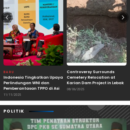
Controversy Surrounds
BARU
Indonesia Tingkatkan Upaya
Cemetery Relocation at
Perlindungan WNI dan
Karian Dam Project in Lebak,
Pemberantasan TPPO di Asia
Banten
08/06/2025
Tenggara
11/11/2025
POLITIK