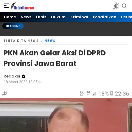
Tinta kita News
Informasi Terkini
Home
News
Ekbis
Hukum
Kriminal
Pendidikan
Peris
HEADLINE
TINTA KITA NEWS
NEWS
PKN Akan Gelar Aksi Di DPRD
Provinsi Jawa Barat
Redaksi
18 Maret 2022 12:05 am