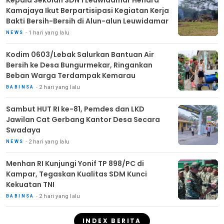
Kepala Sekolah SDN 1 Leuwidamar Hendra
Kamajaya Ikut Berpartisipasi Kegiatan Kerja
Bakti Bersih-Bersih di Alun-alun Leuwidamar
1 hari yang lalu
NEWS
Kodim 0603/Lebak Salurkan Bantuan Air
Bersih ke Desa Bungurmekar, Ringankan
Beban Warga Terdampak Kemarau
2 hari yang lalu
BABINSA
Sambut HUT RI ke-81, Pemdes dan LKD
Jawilan Cat Gerbang Kantor Desa Secara
Swadaya
2 hari yang lalu
NEWS
Menhan RI Kunjungi Yonif TP 898/PC di
Kampar, Tegaskan Kualitas SDM Kunci
Kekuatan TNI
2 hari yang lalu
BABINSA
INDEX BERITA