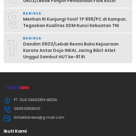
0603/Lebak Pimpin Pembinaan Fisik Rutin
9
BABINSA
Menhan RI Kunjungi Yonif TP 898/PC di Kampar,
Tegaskan Kualitas SDM Kunci Kekuatan TNI
10
BABINSA
Dandim 0603/Lebak Resmi Buka Kejuaraan
Karate Antar Dojo INKAI, Jaring Bibit Atlet
Unggul Sambut HUT ke-81 RI
PT. DUA SAMUDRA MEDIA
089512868010
tintakitanews@g.mail.com
Ikuti Kami