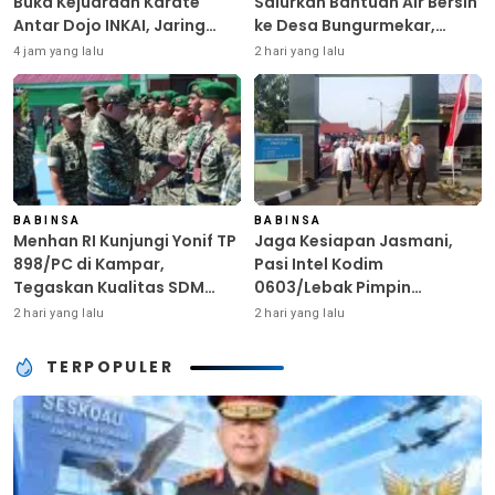
Buka Kejuaraan Karate
Salurkan Bantuan Air Bersih
Antar Dojo INKAI, Jaring
ke Desa Bungurmekar,
Bibit Atlet Unggul Sambut
Ringankan Beban Warga
4 jam yang lalu
2 hari yang lalu
HUT ke-81 RI
Terdampak Kemarau
BABINSA
BABINSA
Menhan RI Kunjungi Yonif TP
Jaga Kesiapan Jasmani,
898/PC di Kampar,
Pasi Intel Kodim
Tegaskan Kualitas SDM
0603/Lebak Pimpin
Kunci Kekuatan TNI
Pembinaan Fisik Rutin
2 hari yang lalu
2 hari yang lalu
TERPOPULER