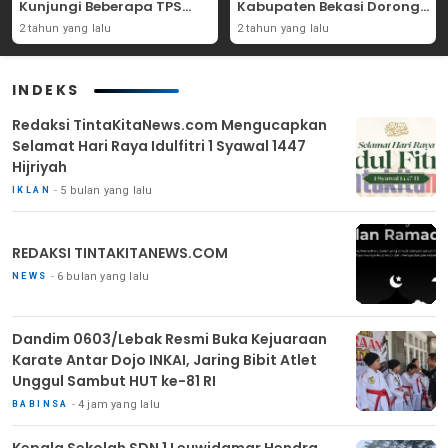
Kunjungi Beberapa TPS
Kabupaten Bekasi Dorong
Yang Ada Di Purwakarta
Angka Partisipasi
2 tahun yang lalu
2 tahun yang lalu
Masyarakat
INDEKS
Redaksi TintaKitaNews.com Mengucapkan
Selamat Hari Raya Idulfitri 1 Syawal 1447
Hijriyah
5 bulan yang lalu
IKLAN
REDAKSI TINTAKITANEWS.COM
6 bulan yang lalu
NEWS
Dandim 0603/Lebak Resmi Buka Kejuaraan
Karate Antar Dojo INKAI, Jaring Bibit Atlet
Unggul Sambut HUT ke-81 RI
4 jam yang lalu
BABINSA