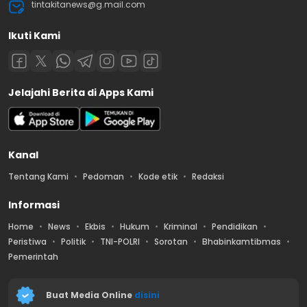
tintakitanews@g.mail.com
Ikuti Kami
Jelajahi Berita di Apps Kami
Kanal
Tentang Kami
Pedoman
Kode etik
Redaksi
Informasi
Home
News
Ekbis
Hukum
Kriminal
Pendidikan
Peristiwa
Politik
TNI-POLRI
Sorotan
Bhabinkamtibmas
Pemerintah
Buat Media Online
disini