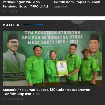
Perlindungan WNI dan
Karian Dam Project in Lebak,
Pemberantasan TPPO di Asia
Banten
08/06/2025
Tenggara
11/11/2025
POLITIK
Muscab PKB Sumut Sukses, 130 Calon Ketua Dewan
Tanfidz Siap Ikuti UKK
4 bulan yang lalu