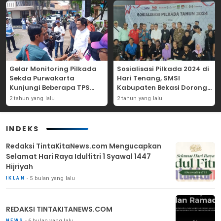
Gelar Monitoring Pilkada
Sosialisasi Pilkada 2024 di
Sekda Purwakarta
Hari Tenang, SMSI
Kunjungi Beberapa TPS
Kabupaten Bekasi Dorong
Yang Ada Di Purwakarta
Angka Partisipasi
2 tahun yang lalu
2 tahun yang lalu
Masyarakat
INDEKS
Redaksi TintaKitaNews.com Mengucapkan
Selamat Hari Raya Idulfitri 1 Syawal 1447
Hijriyah
5 bulan yang lalu
IKLAN
REDAKSI TINTAKITANEWS.COM
6 bulan yang lalu
NEWS