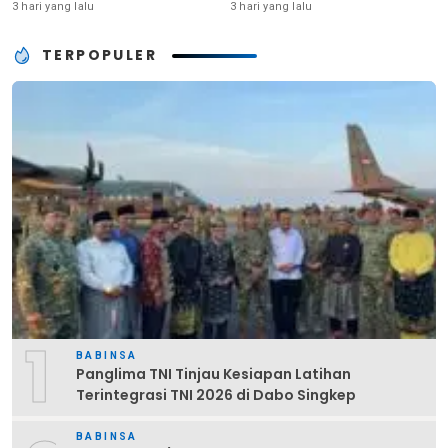
Kunci Kekuatan TNI
Pembinaan Fisik Rutin
3 hari yang lalu
3 hari yang lalu
TERPOPULER
1
BABINSA
Panglima TNI Tinjau Kesiapan Latihan
Terintegrasi TNI 2026 di Dabo Singkep
BABINSA