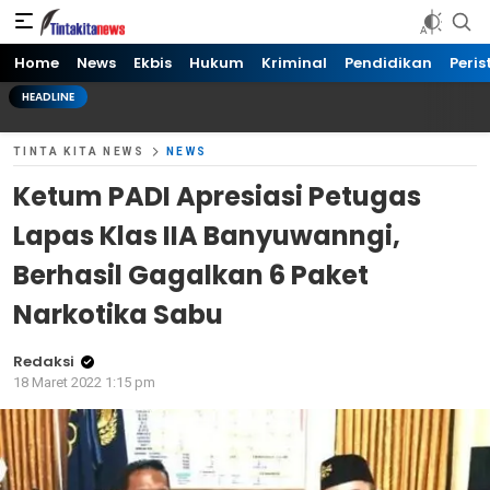
Tinta kita News
Informasi Terkini
Home
News
Ekbis
Hukum
Kriminal
Pendidikan
Peris
HEADLINE
TINTA KITA NEWS
NEWS
Ketum PADI Apresiasi Petugas
Lapas Klas IIA Banyuwanngi,
Berhasil Gagalkan 6 Paket
Narkotika Sabu
Redaksi
18 Maret 2022 1:15 pm