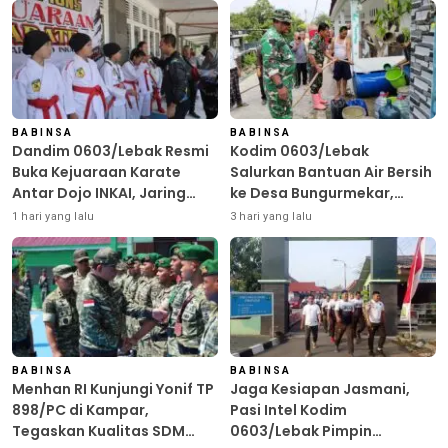
BABINSA
BABINSA
Dandim 0603/Lebak Resmi
Kodim 0603/Lebak
Buka Kejuaraan Karate
Salurkan Bantuan Air Bersih
Antar Dojo INKAI, Jaring
ke Desa Bungurmekar,
Bibit Atlet Unggul Sambut
Ringankan Beban Warga
1 hari yang lalu
3 hari yang lalu
HUT ke-81 RI
Terdampak Kemarau
BABINSA
BABINSA
Menhan RI Kunjungi Yonif TP
Jaga Kesiapan Jasmani,
898/PC di Kampar,
Pasi Intel Kodim
Tegaskan Kualitas SDM
0603/Lebak Pimpin