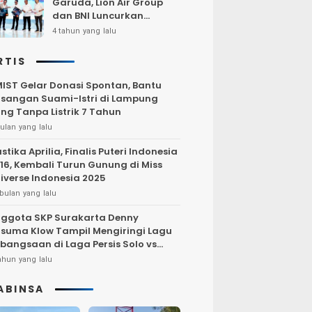
Garuda, Lion Air Group
dan BNI Luncurkan
Program Terbang Hemat
4 tahun yang lalu
Bersama BNI 2022
RTIS
IST Gelar Donasi Spontan, Bantu
sangan Suami-Istri di Lampung
ng Tanpa Listrik 7 Tahun
ulan yang lalu
stika Aprilia, Finalis Puteri Indonesia
16, Kembali Turun Gunung di Miss
iverse Indonesia 2025
bulan yang lalu
ggota SKP Surakarta Denny
suma Klow Tampil Mengiringi Lagu
bangsaan di Laga Persis Solo vs
rsija Jakarta
ahun yang lalu
ABINSA