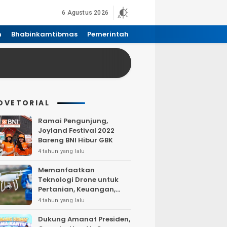
6 Agustus 2026
n
Bhabinkamtibmas
Pemerintah
DVETORIAL
Ramai Pengunjung,
Joyland Festival 2022
Bareng BNI Hibur GBK
4 tahun yang lalu
Memanfaatkan
Teknologi Drone untuk
Pertanian, Keuangan,
Pertambangan, Real
4 tahun yang lalu
Estate, dan
Telekomunikasi.
Dukung Amanat Presiden,