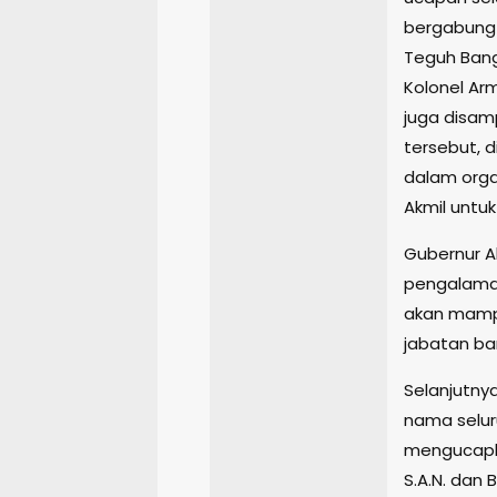
bergabung 
Teguh Bangu
Kolonel Ar
juga disam
tersebut, d
dalam orga
Akmil untu
Gubernur A
pengalaman 
akan mamp
jabatan ba
Selanjutny
nama selur
mengucapka
S.A.N. dan 