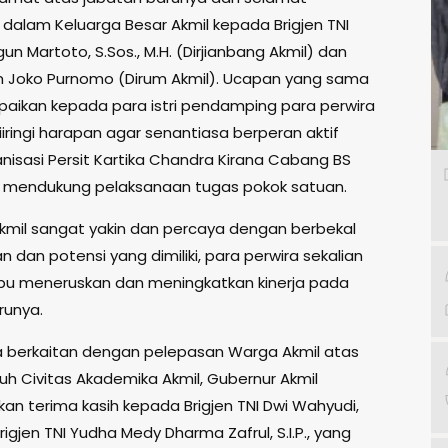
dalam Keluarga Besar Akmil kepada Brigjen TNI
n Martoto, S.Sos., M.H. (Dirjianbang Akmil) dan
m Joko Purnomo (Dirum Akmil). Ucapan yang sama
paikan kepada para istri pendamping para perwira
iiringi harapan agar senantiasa berperan aktif
nisasi Persit Kartika Chandra Kirana Cabang BS
k mendukung pelaksanaan tugas pokok satuan.
kmil sangat yakin dan percaya dengan berbekal
dan potensi yang dimiliki, para perwira sekalian
u meneruskan dan meningkatkan kinerja pada
runya.
a berkaitan dengan pelepasan Warga Akmil atas
uh Civitas Akademika Akmil, Gubernur Akmil
n terima kasih kepada Brigjen TNI Dwi Wahyudi,
Brigjen TNI Yudha Medy Dharma Zafrul, S.I.P., yang