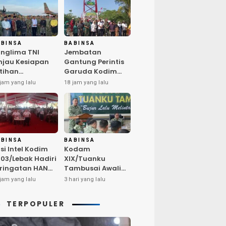
ABINSA
BABINSA
nglima TNI
Jembatan
njau Kesiapan
Gantung Perintis
tihan
Garuda Kodim
rintegrasi TNI
0603/Lebak Resmi
jam yang lalu
18 jam yang lalu
26 di Dabo
Diresmikan,
ngkep
Permudah Akses
Warga Desa
Wanasalam
ABINSA
BABINSA
si Intel Kodim
Kodam
03/Lebak Hadiri
XIX/Tuanku
ringatan HAN
Tambusai Awali
26, Tegaskan
Audit Kinerja Itjen
jam yang lalu
3 hari yang lalu
ukungan
TNI Periode III TA
ptakan
2026
TERPOPULER
ngkungan
amah Anak