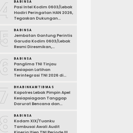
4
BABINSA
Pasi Intel Kodim 0603/Lebak
Hadiri Peringatan HAN 2026,
Tegaskan Dukungan
Ciptakan Lingkungan
5
Ramah Anak
BABINSA
Jembatan Gantung Perintis
Garuda Kodim 0603/Lebak
Resmi Diresmikan,
Permudah Akses Warga
6
Desa Wanasalam
BABINSA
Panglima TNI Tinjau
Kesiapan Latihan
Terintegrasi TNI 2026 di
Dabo Singkep
7
BHABINKAMTIBMAS
Kapolres Lebak Pimpin Apel
Kesiapsiagaan Tanggap
Darurat Bencana dan
Karhutla Tahun 2026
8
BABINSA
Kodam XIX/Tuanku
Tambusai Awali Audit
Kinerja Itjen TNI Periode III