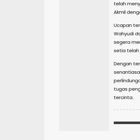
telah meny
Akmil denga
Ucapan ter
Wahyudi da
segera me
setia tela
Dengan ter
senantiasa
perlindung
tugas peng
tercinta.