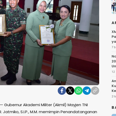
A
XM
Pa
ya
7 b
Na
20
Un
12 
An
Ku
Ke
Pe
2 t
 Gubernur Akademi Militer (Akmil) Mayjen TNI
B
. Jatmiko, S.I.P., M.M. memimpin Penandatanganan