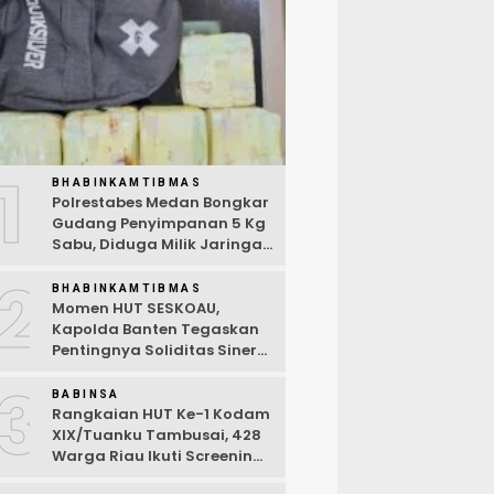
1
BHABINKAMTIBMAS
Polrestabes Medan Bongkar
Gudang Penyimpanan 5 Kg
Sabu, Diduga Milik Jaringan
Lintas Negara Tiga Negara
2
BHABINKAMTIBMAS
Momen HUT SESKOAU,
Kapolda Banten Tegaskan
Pentingnya Soliditas Sinergi
Polri-TNI
3
BABINSA
Rangkaian HUT Ke-1 Kodam
XIX/Tuanku Tambusai, 428
Warga Riau Ikuti Screening
Kesehatan Gratis