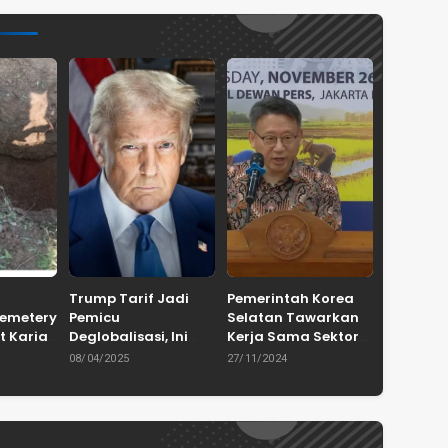
Trump Tarif Jadi
Pemerintah Korea
Cemetery
Pemicu
Selatan Tawarkan
t Karian
Deglobalisasi, Ini
Kerja Sama Sektor
in
Ulasan Tajam dari
Pertanian untuk
08/04/2025
27/11/2024
en
Dewan Pakar
Capai Swasembada
ASPRINDO
Pangan Indonesia