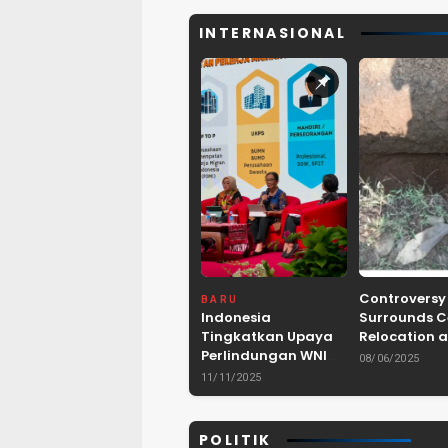
INTERNASIONAL
Controversy
BARU
Indonesia
Surrounds 
Tingkatkan Upaya
Relocation a
Perlindungan WNI
Dam Project 
08/06/2025
dan Pemberantasan
Lebak, Bant
11/11/2025
TPPO di Asia
Tenggara
POLITIK