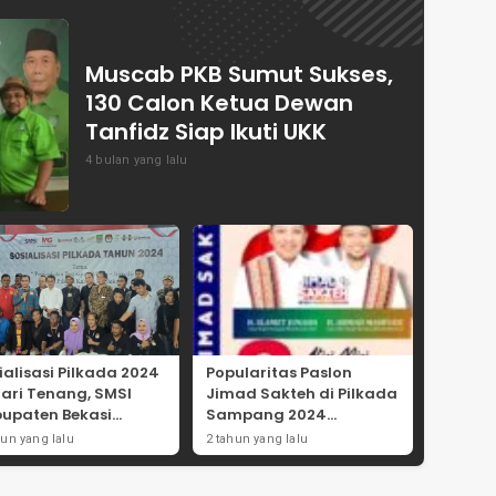
Muscab PKB Sumut Sukses,
130 Calon Ketua Dewan
Tanfidz Siap Ikuti UKK
4 bulan yang lalu
ialisasi Pilkada 2024
Popularitas Paslon
Hari Tenang, SMSI
Jimad Sakteh di Pilkada
upaten Bekasi
Sampang 2024
ong Angka
Didorong Kebijakan
hun yang lalu
2 tahun yang lalu
tisipasi Masyarakat
Populis dan Dukungan
Ulama