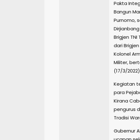
Pakta Integ
Bangun Mart
Purnomo, s
Dirjianbang
Brigjen TNI
dari Brigje
Kolonel Ar
Militer, be
(17/3/2022)
Kegiatan te
para Pejaba
Kirana Cab
pengurus d
Tradisi War
Gubernur 
ucapan sel