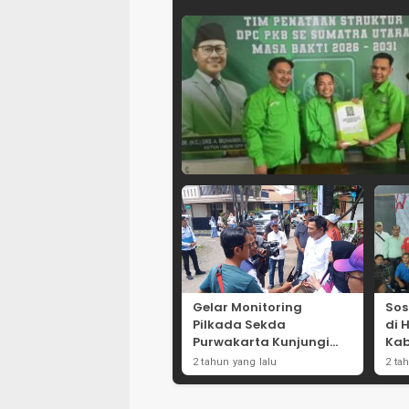
Gelar Monitoring
Sos
Pilkada Sekda
di 
Purwakarta Kunjungi
Kab
Beberapa TPS Yang Ada
Dor
2 tahun yang lalu
2 ta
Di Purwakarta
Par