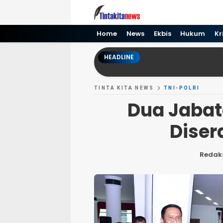
Tinta kita News
Informasi Terkini
Home
News
Ekbis
Hukum
Kr
HEADLINE
TINTA KITA NEWS
TNI-POLRI
Dua Jabat
Diser
Redak