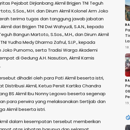
ritas Pejabat Dirjianbang Akmil Brigjen TNI Teguh
oto, S.Sos., M.H. dan Dirum Akmil Kolonel Arm Joko
erah terima tugas dan tanggung jawab jabatan
B
 Akmil dari Brigjen TNI Dwi Wahyudi, S.A.N., kepada
Pa
 Teguh Bangun Martoto, S.Sos., M.H., dan Dirum Akmil
Ti
La
n TNI Yudha Medy Dharma Zafrul, S.I.P., kepada
Te
18 
m Joko Purnomo, serta Tradisi Warga Akademi
20
rtempat di Gedung A.H. Nasution, Akmil Kamis
Si
.
rsebut dihadiri oleh para Pati Akmil beserta istri,
B
t Distribusi Akmil, Ketua Persit Kartika Chandra
Pa
06
ang BS Akmil Ibu Nonny Legowo beserta segenap
Pe
an para perwira yang melaksanakan Sertijab dan
20
19 
D
ga Akmil beserta istri.
Ci
Li
Akmil dalam kesempatan tersebut memberikan
R
amat atas jabatan barunya dan selamat