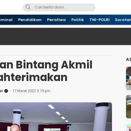
iminal
Pendidikan
Peristiwa
Politik
TNI-POLRI
Sorota
A
an Bintang Akmil
ahterimakan
si
17 Maret 2022 3:19 pm