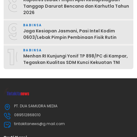
8
Tanggap Darurat Bencana dan Karhutla Tahun
2026
9
BABINSA
Jaga Kesiapan Jasmani, Pasi Intel Kodim
0603/Lebak Pimpin Pembinaan Fisik Rutin
10
BABINSA
Menhan RI Kunjungi Yonif TP 898/PC di Kampar,
Tegaskan Kualitas SDM Kunci Kekuatan TNI
PT. DUA SAMUDRA MEDIA
089512868010
tintakitanews@g.mail.com