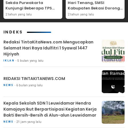
Sekda Purwakarta
Hari Tenang, SMSI
Kunjungi Beberapa TPS
Kabupaten Bekasi Dorong
Yang Ada Di Purwakarta
Angka Partisipasi
2 tahun yang lalu
2 tahun yang lalu
Masyarakat
INDEKS
Redaksi TintaKitaNews.com Mengucapkan
Selamat Hari Raya Idulfitri 1 Syawal 1447
Hijriyah
5 bulan yang lalu
IKLAN
REDAKSI TINTAKITANEWS.COM
6 bulan yang lalu
NEWS
Kepala Sekolah SDN 1 Leuwidamar Hendra
Kamajaya Ikut Berpartisipasi Kegiatan Kerja
Bakti Bersih-Bersih di Alun-alun Leuwidamar
21 jam yang lalu
NEWS