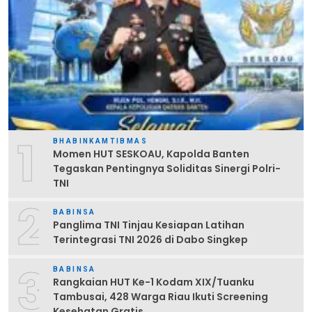
1
BHABINKAMTIBMAS
Momen HUT SESKOAU, Kapolda Banten
Tegaskan Pentingnya Soliditas Sinergi Polri-
TNI
2
BABINSA
Panglima TNI Tinjau Kesiapan Latihan
Terintegrasi TNI 2026 di Dabo Singkep
3
BABINSA
Rangkaian HUT Ke-1 Kodam XIX/Tuanku
Tambusai, 428 Warga Riau Ikuti Screening
Kesehatan Gratis