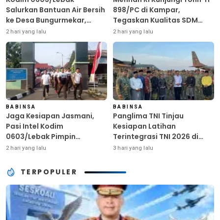
Salurkan Bantuan Air Bersih
898/PC di Kampar,
ke Desa Bungurmekar,
Tegaskan Kualitas SDM
Ringankan Beban Warga
Kunci Kekuatan TNI
2 hari yang lalu
2 hari yang lalu
Terdampak Kemarau
BABINSA
BABINSA
Jaga Kesiapan Jasmani,
Panglima TNI Tinjau
Pasi Intel Kodim
Kesiapan Latihan
0603/Lebak Pimpin
Terintegrasi TNI 2026 di
Pembinaan Fisik Rutin
Dabo Singkep
2 hari yang lalu
3 hari yang lalu
TERPOPULER