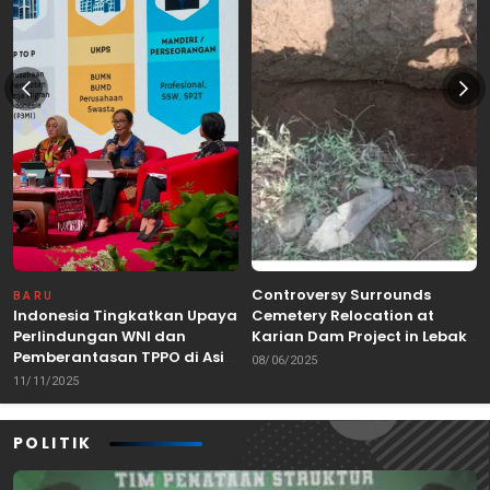
Controversy Surrounds
BARU
Indonesia Tingkatkan Upaya
Cemetery Relocation at
Perlindungan WNI dan
Karian Dam Project in Lebak,
Pemberantasan TPPO di Asia
Banten
08/06/2025
Tenggara
11/11/2025
POLITIK