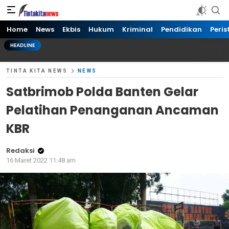
Tinta kita News
Informasi Terkini
Home
News
Ekbis
Hukum
Kriminal
Pendidikan
Peris
HEADLINE
TINTA KITA NEWS
NEWS
Satbrimob Polda Banten Gelar
Pelatihan Penanganan Ancaman
KBR
Redaksi
16 Maret 2022 11:48 am