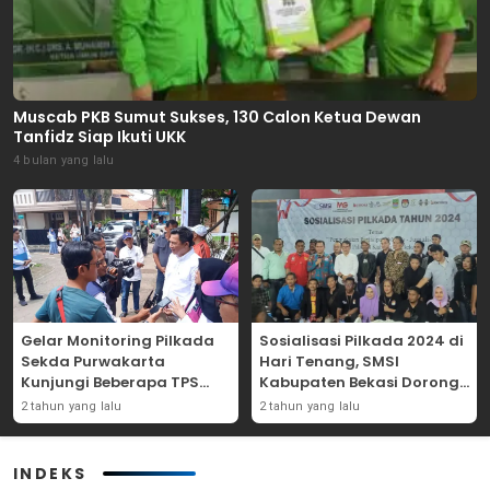
Muscab PKB Sumut Sukses, 130 Calon Ketua Dewan
Tanfidz Siap Ikuti UKK
4 bulan yang lalu
Gelar Monitoring Pilkada
Sosialisasi Pilkada 2024 di
Sekda Purwakarta
Hari Tenang, SMSI
Kunjungi Beberapa TPS
Kabupaten Bekasi Dorong
Yang Ada Di Purwakarta
Angka Partisipasi
2 tahun yang lalu
2 tahun yang lalu
Masyarakat
INDEKS