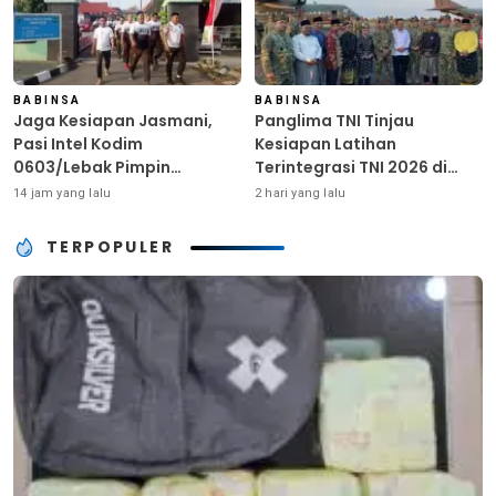
BABINSA
BABINSA
Jaga Kesiapan Jasmani,
Panglima TNI Tinjau
Pasi Intel Kodim
Kesiapan Latihan
0603/Lebak Pimpin
Terintegrasi TNI 2026 di
Pembinaan Fisik Rutin
Dabo Singkep
14 jam yang lalu
2 hari yang lalu
TERPOPULER