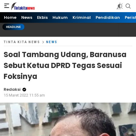
Tinta kita News
Informasi Terkini
Home
News
Ekbis
Hukum
Kriminal
Pendidikan
Peris
HEADLINE
TINTA KITA NEWS
NEWS
Soal Tambang Udang, Baranusa
Sebut Ketua DPRD Tegas Sesuai
Foksinya
Redaksi
15 Maret 2022 11:55 am