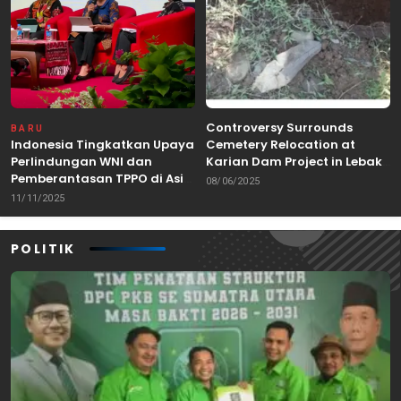
Controversy Surrounds
BARU
Indonesia Tingkatkan Upaya
Cemetery Relocation at
Perlindungan WNI dan
Karian Dam Project in Lebak,
Pemberantasan TPPO di Asia
Banten
08/06/2025
Tenggara
11/11/2025
POLITIK