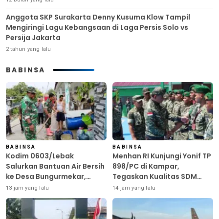
Anggota SKP Surakarta Denny Kusuma Klow Tampil
Mengiringi Lagu Kebangsaan di Laga Persis Solo vs
Persija Jakarta
2 tahun yang lalu
BABINSA
BABINSA
BABINSA
Kodim 0603/Lebak
Menhan RI Kunjungi Yonif TP
Salurkan Bantuan Air Bersih
898/PC di Kampar,
ke Desa Bungurmekar,
Tegaskan Kualitas SDM
Ringankan Beban Warga
Kunci Kekuatan TNI
13 jam yang lalu
14 jam yang lalu
Terdampak Kemarau