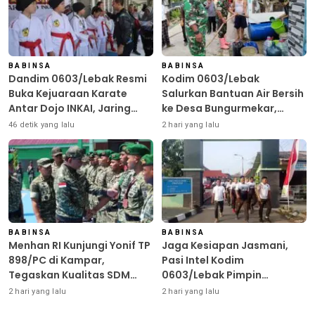
BABINSA
BABINSA
Dandim 0603/Lebak Resmi
Kodim 0603/Lebak
Buka Kejuaraan Karate
Salurkan Bantuan Air Bersih
Antar Dojo INKAI, Jaring
ke Desa Bungurmekar,
Bibit Atlet Unggul Sambut
Ringankan Beban Warga
46 detik yang lalu
2 hari yang lalu
HUT ke-81 RI
Terdampak Kemarau
BABINSA
BABINSA
Menhan RI Kunjungi Yonif TP
Jaga Kesiapan Jasmani,
898/PC di Kampar,
Pasi Intel Kodim
Tegaskan Kualitas SDM
0603/Lebak Pimpin
Kunci Kekuatan TNI
Pembinaan Fisik Rutin
2 hari yang lalu
2 hari yang lalu