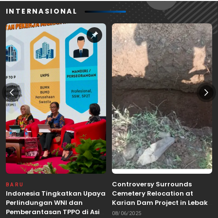
INTERNASIONAL
Controversy Surrounds
BARU
Indonesia Tingkatkan Upaya
Cemetery Relocation at
Perlindungan WNI dan
Karian Dam Project in Lebak,
Pemberantasan TPPO di Asia
Banten
08/06/2025