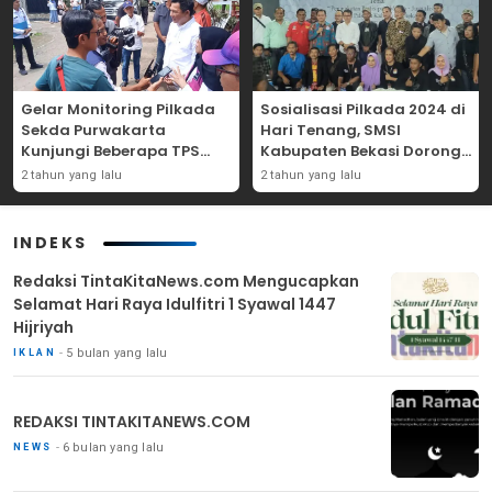
Gelar Monitoring Pilkada
Sosialisasi Pilkada 2024 di
Sekda Purwakarta
Hari Tenang, SMSI
Kunjungi Beberapa TPS
Kabupaten Bekasi Dorong
Yang Ada Di Purwakarta
Angka Partisipasi
2 tahun yang lalu
2 tahun yang lalu
Masyarakat
INDEKS
Redaksi TintaKitaNews.com Mengucapkan
Selamat Hari Raya Idulfitri 1 Syawal 1447
Hijriyah
5 bulan yang lalu
IKLAN
REDAKSI TINTAKITANEWS.COM
6 bulan yang lalu
NEWS