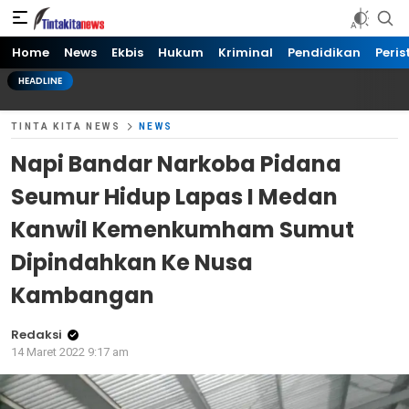
Tinta kita News
Informasi Terkini
Home
News
Ekbis
Hukum
Kriminal
Pendidikan
Peris
HEADLINE
TINTA KITA NEWS
NEWS
Napi Bandar Narkoba Pidana
Seumur Hidup Lapas I Medan
Kanwil Kemenkumham Sumut
Dipindahkan Ke Nusa
Kambangan
Redaksi
14 Maret 2022 9:17 am