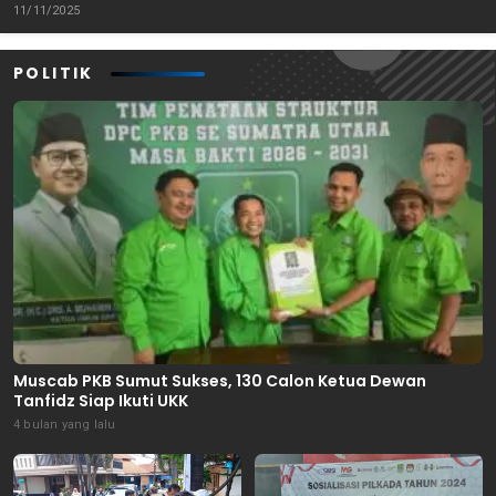
Tenggara
11/11/2025
POLITIK
Muscab PKB Sumut Sukses, 130 Calon Ketua Dewan
Tanfidz Siap Ikuti UKK
4 bulan yang lalu