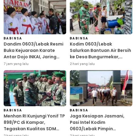
BABINSA
BABINSA
Dandim 0603/Lebak Resmi
Kodim 0603/Lebak
Buka Kejuaraan Karate
Salurkan Bantuan Air Bersih
Antar Dojo INKAI, Jaring
ke Desa Bungurmekar,
Bibit Atlet Unggul Sambut
Ringankan Beban Warga
7 jam yang lalu
2 hari yang lalu
HUT ke-81 RI
Terdampak Kemarau
BABINSA
BABINSA
Menhan RI Kunjungi Yonif TP
Jaga Kesiapan Jasmani,
898/PC di Kampar,
Pasi Intel Kodim
Tegaskan Kualitas SDM
0603/Lebak Pimpin
Kunci Kekuatan TNI
Pembinaan Fisik Rutin
2 hari yang lalu
2 hari yang lalu