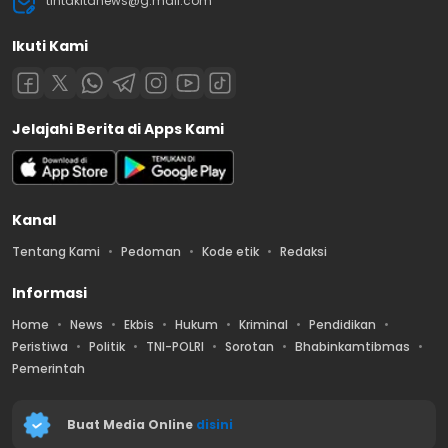
tintakitanews@g.mail.com
Ikuti Kami
Jelajahi Berita di Apps Kami
Kanal
Tentang Kami
Pedoman
Kode etik
Redaksi
Informasi
Home
News
Ekbis
Hukum
Kriminal
Pendidikan
Peristiwa
Politik
TNI-POLRI
Sorotan
Bhabinkamtibmas
Pemerintah
Buat Media Online
disini