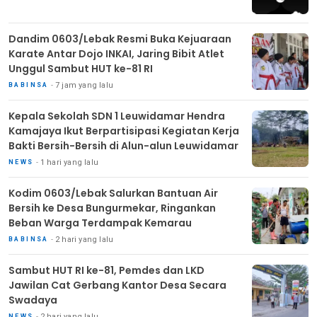
Dandim 0603/Lebak Resmi Buka Kejuaraan
Karate Antar Dojo INKAI, Jaring Bibit Atlet
Unggul Sambut HUT ke-81 RI
7 jam yang lalu
BABINSA
Kepala Sekolah SDN 1 Leuwidamar Hendra
Kamajaya Ikut Berpartisipasi Kegiatan Kerja
Bakti Bersih-Bersih di Alun-alun Leuwidamar
1 hari yang lalu
NEWS
Kodim 0603/Lebak Salurkan Bantuan Air
Bersih ke Desa Bungurmekar, Ringankan
Beban Warga Terdampak Kemarau
2 hari yang lalu
BABINSA
Sambut HUT RI ke-81, Pemdes dan LKD
Jawilan Cat Gerbang Kantor Desa Secara
Swadaya
2 hari yang lalu
NEWS