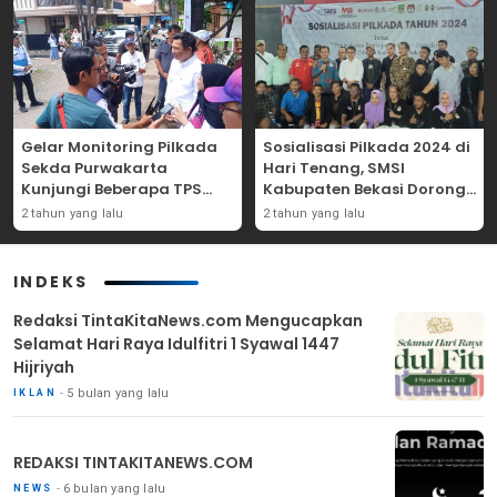
Gelar Monitoring Pilkada
Sosialisasi Pilkada 2024 di
Sekda Purwakarta
Hari Tenang, SMSI
Kunjungi Beberapa TPS
Kabupaten Bekasi Dorong
Yang Ada Di Purwakarta
Angka Partisipasi
2 tahun yang lalu
2 tahun yang lalu
Masyarakat
INDEKS
Redaksi TintaKitaNews.com Mengucapkan
Selamat Hari Raya Idulfitri 1 Syawal 1447
Hijriyah
5 bulan yang lalu
IKLAN
REDAKSI TINTAKITANEWS.COM
6 bulan yang lalu
NEWS