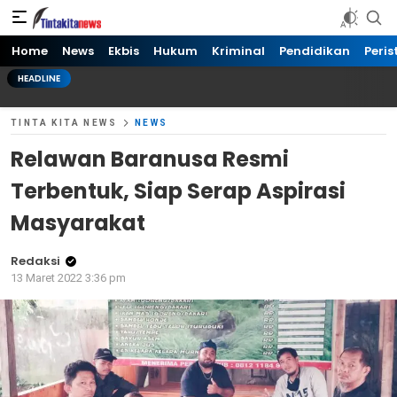
Tinta kita News
Informasi Terkini
Home
News
Ekbis
Hukum
Kriminal
Pendidikan
Peris
HEADLINE
TINTA KITA NEWS
NEWS
Relawan Baranusa Resmi
Terbentuk, Siap Serap Aspirasi
Masyarakat
Redaksi
13 Maret 2022 3:36 pm