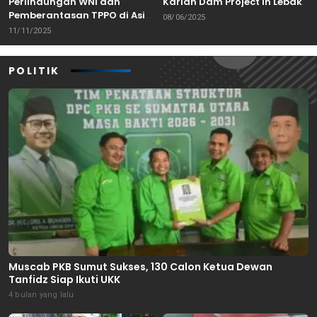
Perlindungan WNI dan
Karian Dam Project in Lebak,
Pemberantasan TPPO di Asia
Banten
08/06/2025
Tenggara
11/11/2025
POLITIK
Muscab PKB Sumut Sukses, 130 Calon Ketua Dewan
Tanfidz Siap Ikuti UKK
4 bulan yang lalu