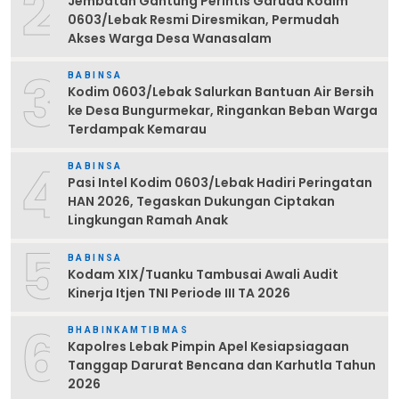
2
Jembatan Gantung Perintis Garuda Kodim
0603/Lebak Resmi Diresmikan, Permudah
Akses Warga Desa Wanasalam
3
BABINSA
Kodim 0603/Lebak Salurkan Bantuan Air Bersih
ke Desa Bungurmekar, Ringankan Beban Warga
Terdampak Kemarau
4
BABINSA
Pasi Intel Kodim 0603/Lebak Hadiri Peringatan
HAN 2026, Tegaskan Dukungan Ciptakan
Lingkungan Ramah Anak
5
BABINSA
Kodam XIX/Tuanku Tambusai Awali Audit
Kinerja Itjen TNI Periode III TA 2026
6
BHABINKAMTIBMAS
Kapolres Lebak Pimpin Apel Kesiapsiagaan
Tanggap Darurat Bencana dan Karhutla Tahun
2026