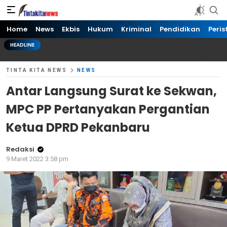
Tinta kita News
Informasi Terkini
Home
News
Ekbis
Hukum
Kriminal
Pendidikan
Peris
HEADLINE
TINTA KITA NEWS
NEWS
Antar Langsung Surat ke Sekwan,
MPC PP Pertanyakan Pergantian
Ketua DPRD Pekanbaru
Redaksi
9 Maret 2022 3:58 pm