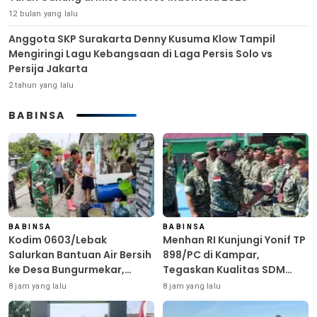
12 bulan yang lalu
Anggota SKP Surakarta Denny Kusuma Klow Tampil
Mengiringi Lagu Kebangsaan di Laga Persis Solo vs
Persija Jakarta
2 tahun yang lalu
BABINSA
BABINSA
BABINSA
Kodim 0603/Lebak
Menhan RI Kunjungi Yonif TP
Salurkan Bantuan Air Bersih
898/PC di Kampar,
ke Desa Bungurmekar,
Tegaskan Kualitas SDM
Ringankan Beban Warga
Kunci Kekuatan TNI
8 jam yang lalu
8 jam yang lalu
Terdampak Kemarau