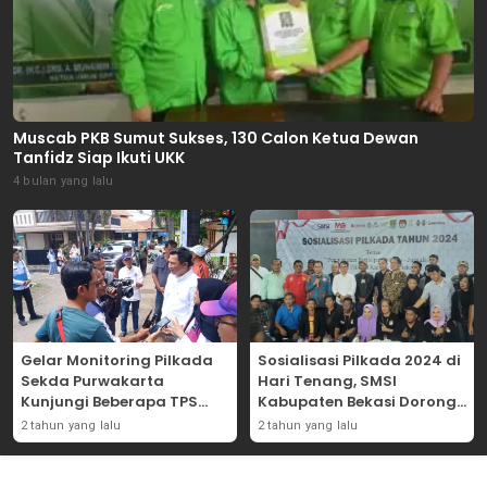
Muscab PKB Sumut Sukses, 130 Calon Ketua Dewan
Tanfidz Siap Ikuti UKK
4 bulan yang lalu
Gelar Monitoring Pilkada
Sosialisasi Pilkada 2024 di
Sekda Purwakarta
Hari Tenang, SMSI
Kunjungi Beberapa TPS
Kabupaten Bekasi Dorong
Yang Ada Di Purwakarta
Angka Partisipasi
2 tahun yang lalu
2 tahun yang lalu
Masyarakat