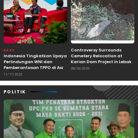
Controversy Surrounds
BARU
Indonesia Tingkatkan Upaya
Cemetery Relocation at
Perlindungan WNI dan
Karian Dam Project in Lebak,
Pemberantasan TPPO di Asia
Banten
08/06/2025
Tenggara
11/11/2025
POLITIK