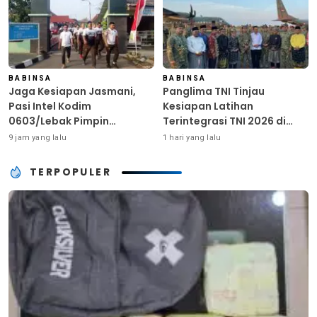
BABINSA
BABINSA
Jaga Kesiapan Jasmani,
Panglima TNI Tinjau
Pasi Intel Kodim
Kesiapan Latihan
0603/Lebak Pimpin
Terintegrasi TNI 2026 di
Pembinaan Fisik Rutin
Dabo Singkep
9 jam yang lalu
1 hari yang lalu
TERPOPULER