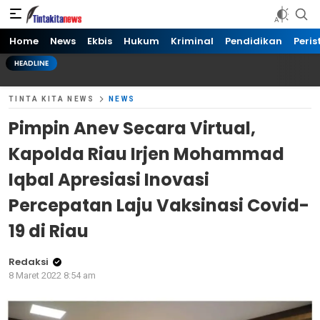
Tinta kita News
Informasi Terkini
Home
News
Ekbis
Hukum
Kriminal
Pendidikan
Peris
HEADLINE
TINTA KITA NEWS
NEWS
Pimpin Anev Secara Virtual,
Kapolda Riau Irjen Mohammad
Iqbal Apresiasi Inovasi
Percepatan Laju Vaksinasi Covid-
19 di Riau
Redaksi
8 Maret 2022 8:54 am