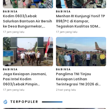
BABINSA
BABINSA
Kodim 0603/Lebak
Menhan RI Kunjungi Yonif TP
Salurkan Bantuan Air Bersih
898/PC di Kampar,
ke Desa Bungurmekar,
Tegaskan Kualitas SDM
Ringankan Beban Warga
Kunci Kekuatan TNI
17 jam yang lalu
17 jam yang lalu
Terdampak Kemarau
BABINSA
BABINSA
Jaga Kesiapan Jasmani,
Panglima TNI Tinjau
Pasi Intel Kodim
Kesiapan Latihan
0603/Lebak Pimpin
Terintegrasi TNI 2026 di
Pembinaan Fisik Rutin
Dabo Singkep
17 jam yang lalu
2 hari yang lalu
TERPOPULER