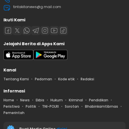
tintakitanews@g.mail.com
Ikuti Kami
Jelajahi Berita di Apps Kami
Kanal
Tentang Kami
Pedoman
Kode etik
Redaksi
Informasi
Home
News
Ekbis
Hukum
Kriminal
Pendidikan
Peristiwa
Politik
TNI-POLRI
Sorotan
Bhabinkamtibmas
Pemerintah
Buat Media Online
disini