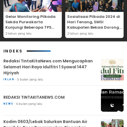
Gelar Monitoring Pilkada
Sosialisasi Pilkada 2024 di
Sekda Purwakarta
Hari Tenang, SMSI
Kunjungi Beberapa TPS
Kabupaten Bekasi Dorong
Yang Ada Di Purwakarta
Angka Partisipasi
2 tahun yang lalu
2 tahun yang lalu
Masyarakat
INDEKS
Redaksi TintaKitaNews.com Mengucapkan
Selamat Hari Raya Idulfitri 1 Syawal 1447
Hijriyah
5 bulan yang lalu
IKLAN
REDAKSI TINTAKITANEWS.COM
6 bulan yang lalu
NEWS
Kodim 0603/Lebak Salurkan Bantuan Air