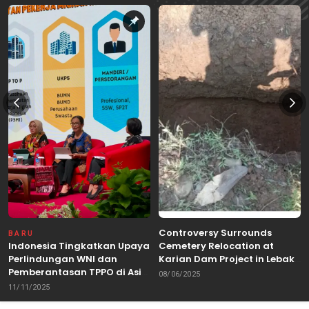
Controversy Surrounds
BARU
Indonesia Tingkatkan Upaya
Cemetery Relocation at
Perlindungan WNI dan
Karian Dam Project in Lebak,
Pemberantasan TPPO di Asia
Banten
08/06/2025
Tenggara
11/11/2025