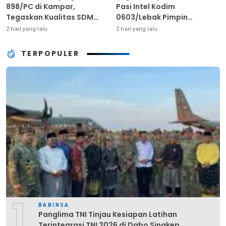
898/PC di Kampar,
Pasi Intel Kodim
Tegaskan Kualitas SDM
0603/Lebak Pimpin
Kunci Kekuatan TNI
Pembinaan Fisik Rutin
2 hari yang lalu
2 hari yang lalu
TERPOPULER
1
BABINSA
Panglima TNI Tinjau Kesiapan Latihan
Terintegrasi TNI 2026 di Dabo Singkep