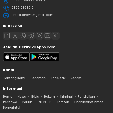
PT. DUA SAMUDRA MEDIA
089512868010
tintakitanews@g.mail.com
Ikuti Kami
Jelajahi Berita di Apps Kami
Kanal
Tentang Kami
Pedoman
Kode etik
Redaksi
Informasi
Home
News
Ekbis
Hukum
Kriminal
Pendidikan
Peristiwa
Politik
TNI-POLRI
Sorotan
Bhabinkamtibmas
Pemerintah