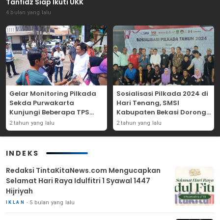
Tanfidz Siap Ikuti UKK
4 bulan yang lalu
Gelar Monitoring Pilkada
Sosialisasi Pilkada 2024 di
Sekda Purwakarta
Hari Tenang, SMSI
Kunjungi Beberapa TPS
Kabupaten Bekasi Dorong
Yang Ada Di Purwakarta
Angka Partisipasi
2 tahun yang lalu
2 tahun yang lalu
Masyarakat
INDEKS
Redaksi TintaKitaNews.com Mengucapkan
Selamat Hari Raya Idulfitri 1 Syawal 1447
Hijriyah
5 bulan yang lalu
IKLAN