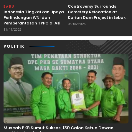
Controversy Surrounds
BARU
Indonesia Tingkatkan Upaya
Cemetery Relocation at
Perlindungan WNI dan
Karian Dam Project in Lebak,
Pemberantasan TPPO di Asia
Banten
08/06/2025
Tenggara
11/11/2025
POLITIK
Muscab PKB Sumut Sukses, 130 Calon Ketua Dewan