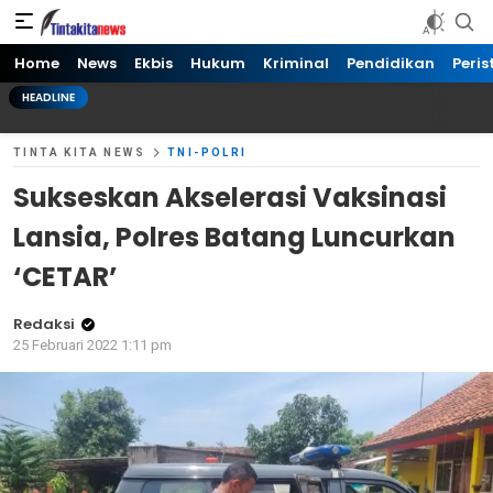
Tinta kita News
Informasi Terkini
Home
News
Ekbis
Hukum
Kriminal
Pendidikan
Peris
HEADLINE
TINTA KITA NEWS
TNI-POLRI
Sukseskan Akselerasi Vaksinasi
Lansia, Polres Batang Luncurkan
‘CETAR’
Redaksi
25 Februari 2022 1:11 pm