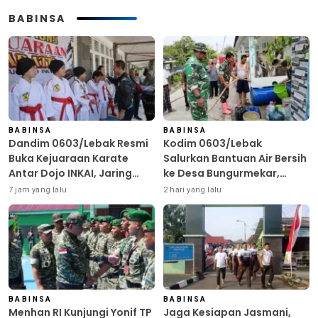
BABINSA
BABINSA
BABINSA
Dandim 0603/Lebak Resmi
Kodim 0603/Lebak
Buka Kejuaraan Karate
Salurkan Bantuan Air Bersih
Antar Dojo INKAI, Jaring
ke Desa Bungurmekar,
Bibit Atlet Unggul Sambut
Ringankan Beban Warga
7 jam yang lalu
2 hari yang lalu
HUT ke-81 RI
Terdampak Kemarau
BABINSA
BABINSA
Menhan RI Kunjungi Yonif TP
Jaga Kesiapan Jasmani,