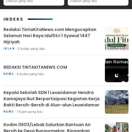
Yang Ada Di Purwakarta
Angka Partisipasi
2 tahun yang lalu
2 tahun yang lalu
Masyarakat
INDEKS
Redaksi TintaKitaNews.com Mengucapkan
Selamat Hari Raya Idulfitri 1 Syawal 1447
Hijriyah
5 bulan yang lalu
IKLAN
REDAKSI TINTAKITANEWS.COM
6 bulan yang lalu
NEWS
Kepala Sekolah SDN 1 Leuwidamar Hendra
Kamajaya Ikut Berpartisipasi Kegiatan Kerja
Bakti Bersih-Bersih di Alun-alun Leuwidamar
13 jam yang lalu
NEWS
Kodim 0603/Lebak Salurkan Bantuan Air
Bersih ke Desa Bungurmekar, Ringankan