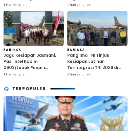
Ringankan Beban Warga
Kunci Kekuatan TNI
1 hari yang lalu
1 hari yang lalu
Terdampak Kemarau
BABINSA
BABINSA
Jaga Kesiapan Jasmani,
Panglima TNI Tinjau
Pasi Intel Kodim
Kesiapan Latihan
0603/Lebak Pimpin
Terintegrasi TNI 2026 di
Pembinaan Fisik Rutin
Dabo Singkep
1 hari yang lalu
2 hari yang lalu
TERPOPULER