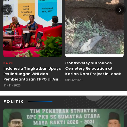
Controversy Surrounds
BARU
Indonesia Tingkatkan Upaya
Cemetery Relocation at
Perlindungan WNI dan
Karian Dam Project in Lebak,
Pemberantasan TPPO di Asia
Banten
08/06/2025
Tenggara
11/11/2025
POLITIK