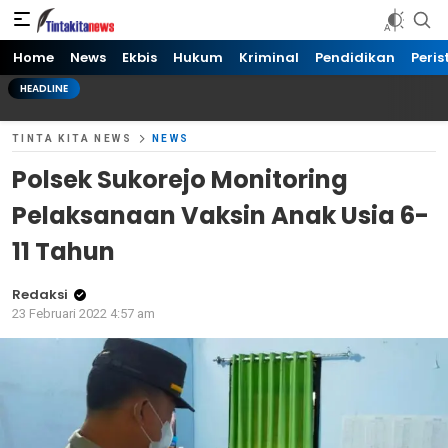
Tinta kita News
Informasi Terkini
Home
News
Ekbis
Hukum
Kriminal
Pendidikan
Peris
HEADLINE
TINTA KITA NEWS
NEWS
Polsek Sukorejo Monitoring
Pelaksanaan Vaksin Anak Usia 6-
11 Tahun
Redaksi
23 Februari 2022 4:57 am