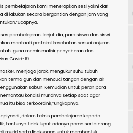
nis pembelajaran kami menerapkan sesi yakni dari
wa di lakukan secara bergantian dengan jam yang
entukan,”ucapnya.
es pembelajaran, lanjut dia, para siswa dan siswi
jibkan mentaati protokol kesehatan sesuai anjuran
intah, guna meminimalisir penyebaran dan
irus Covid-19.
asker, menjaga jarak, mengukur suhu tubuh
an termo gun dan mencuci tangan dengan air
enggunakan sabun .Kemudian untuk peran para
 memantau kondisi muridnya setiap saat agar
a itu bisa terkoordinir,”ungkapnya.
Sopiyandi ,dalam teknis pembelajaran kepada
ik, tentunya tidak luput adanya peran serta orang
ali murid serta lingkungan untuk membentuk