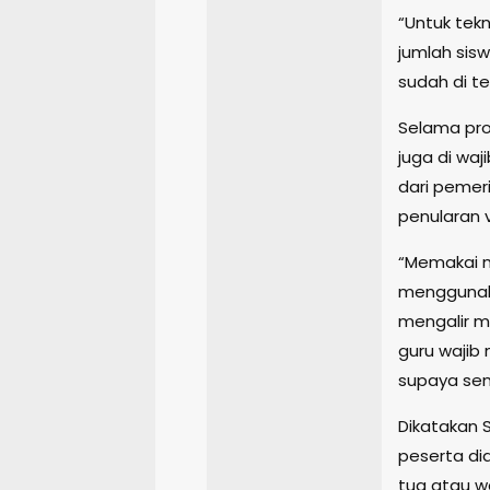
“Untuk tek
jumlah sis
sudah di t
Selama pros
juga di wa
dari pemer
penularan v
“Memakai m
menggunak
mengalir m
guru wajib
supaya semu
Dikatakan 
peserta did
tua atau w