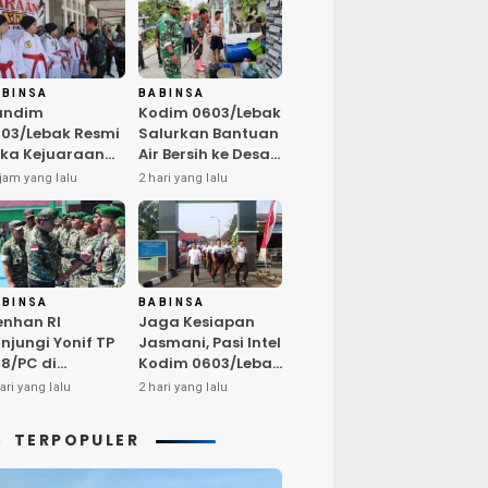
ABINSA
BABINSA
andim
Kodim 0603/Lebak
03/Lebak Resmi
Salurkan Bantuan
ka Kejuaraan
Air Bersih ke Desa
rate Antar Dojo
Bungurmekar,
jam yang lalu
2 hari yang lalu
KAI, Jaring Bibit
Ringankan Beban
let Unggul
Warga
mbut HUT ke-81
Terdampak
Kemarau
ABINSA
BABINSA
nhan RI
Jaga Kesiapan
njungi Yonif TP
Jasmani, Pasi Intel
8/PC di
Kodim 0603/Lebak
ampar,
Pimpin Pembinaan
ari yang lalu
2 hari yang lalu
egaskan
Fisik Rutin
alitas SDM
TERPOPULER
nci Kekuatan
I