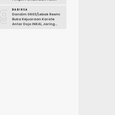
Rutin
9
BABINSA
Dandim 0603/Lebak Resmi
Buka Kejuaraan Karate
Antar Dojo INKAI, Jaring
Bibit Atlet Unggul Sambut
HUT ke-81 RI