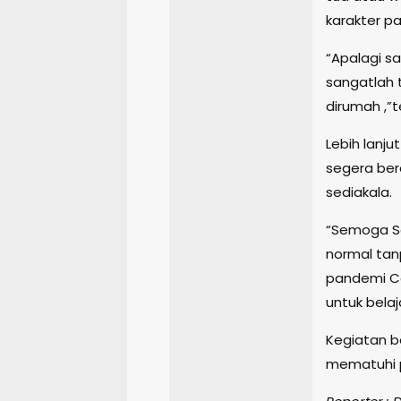
karakter pa
“Apalagi sa
sangatlah 
dirumah ,”
Lebih lanj
segera ber
sediakala.
“Semoga Se
normal tan
pandemi Co
untuk belaj
Kegiatan b
mematuhi p