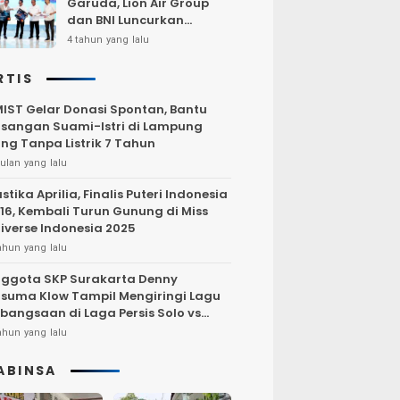
Garuda, Lion Air Group
dan BNI Luncurkan
Program Terbang Hemat
4 tahun yang lalu
Bersama BNI 2022
RTIS
IST Gelar Donasi Spontan, Bantu
sangan Suami-Istri di Lampung
ng Tanpa Listrik 7 Tahun
ulan yang lalu
stika Aprilia, Finalis Puteri Indonesia
16, Kembali Turun Gunung di Miss
iverse Indonesia 2025
ahun yang lalu
ggota SKP Surakarta Denny
suma Klow Tampil Mengiringi Lagu
bangsaan di Laga Persis Solo vs
rsija Jakarta
ahun yang lalu
ABINSA