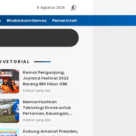
8 Agustus 2026
n
Bhabinkamtibmas
Pemerintah
DVETORIAL
Ramai Pengunjung,
Joyland Festival 2022
Bareng BNI Hibur GBK
4 tahun yang lalu
Memanfaatkan
Teknologi Drone untuk
Pertanian, Keuangan,
Pertambangan, Real
4 tahun yang lalu
Estate, dan
Telekomunikasi.
Dukung Amanat Presiden,