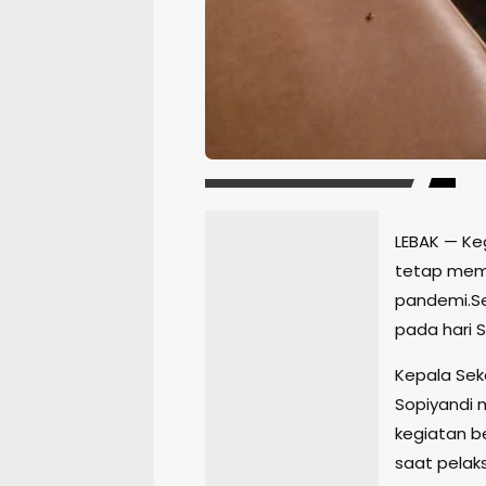
LEBAK — Ke
tetap mema
pandemi.Se
pada hari S
Kepala Sek
Sopiyandi 
kegiatan b
saat pelak