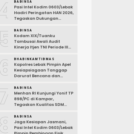
4
Desa Wanasalam
BABINSA
Pasi Intel Kodim 0603/Lebak
Hadiri Peringatan HAN 2026,
Tegaskan Dukungan
Ciptakan Lingkungan
5
Ramah Anak
BABINSA
Kodam XIX/Tuanku
Tambusai Awali Audit
Kinerja Itjen TNI Periode III
TA 2026
6
BHABINKAMTIBMAS
Kapolres Lebak Pimpin Apel
Kesiapsiagaan Tanggap
Darurat Bencana dan
Karhutla Tahun 2026
7
BABINSA
Menhan RI Kunjungi Yonif TP
898/PC di Kampar,
Tegaskan Kualitas SDM
Kunci Kekuatan TNI
8
BABINSA
Jaga Kesiapan Jasmani,
Pasi Intel Kodim 0603/Lebak
Pimpin Pembinaan Fisik