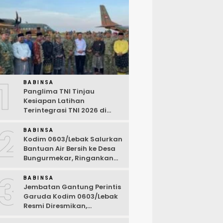
1
BABINSA
Panglima TNI Tinjau
Kesiapan Latihan
Terintegrasi TNI 2026 di
Dabo Singkep
2
BABINSA
Kodim 0603/Lebak Salurkan
Bantuan Air Bersih ke Desa
Bungurmekar, Ringankan
Beban Warga Terdampak
3
Kemarau
BABINSA
Jembatan Gantung Perintis
Garuda Kodim 0603/Lebak
Resmi Diresmikan,
Permudah Akses Warga