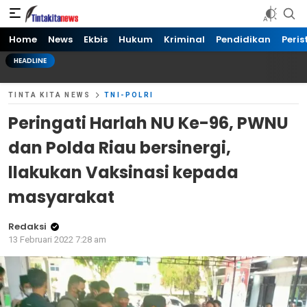
Tinta kita News
Informasi Terkini
Home
News
Ekbis
Hukum
Kriminal
Pendidikan
Peris
HEADLINE
TINTA KITA NEWS
TNI-POLRI
Peringati Harlah NU Ke-96, PWNU
dan Polda Riau bersinergi,
llakukan Vaksinasi kepada
masyarakat
Redaksi
13 Februari 2022 7:28 am