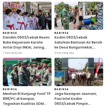
BABINSA
BABINSA
Dandim 0603/Lebak Resmi
Kodim 0603/Lebak
Buka Kejuaraan Karate
Salurkan Bantuan Air Bersih
Antar Dojo INKAI, Jaring
ke Desa Bungurmekar,
Bibit Atlet Unggul Sambut
Ringankan Beban Warga
1 hari yang lalu
3 hari yang lalu
HUT ke-81 RI
Terdampak Kemarau
BABINSA
BABINSA
Menhan RI Kunjungi Yonif TP
Jaga Kesiapan Jasmani,
898/PC di Kampar,
Pasi Intel Kodim
Tegaskan Kualitas SDM
0603/Lebak Pimpin