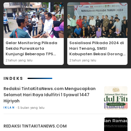
Gelar Monitoring Pilkada
Sosialisasi Pilkada 2024 di
Sekda Purwakarta
Hari Tenang, SMSI
Kunjungi Beberapa TPS
Kabupaten Bekasi Dorong
Yang Ada Di Purwakarta
Angka Partisipasi
2 tahun yang lalu
2 tahun yang lalu
Masyarakat
INDEKS
Redaksi TintaKitaNews.com Mengucapkan
Selamat Hari Raya Idulfitri 1 Syawal 1447
Hijriyah
5 bulan yang lalu
IKLAN
REDAKSI TINTAKITANEWS.COM