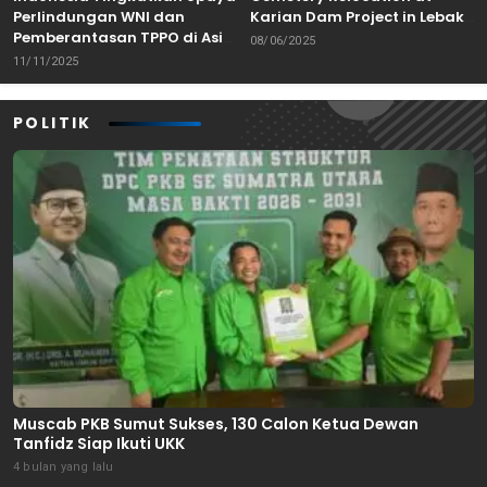
Perlindungan WNI dan
Karian Dam Project in Lebak,
Pemberantasan TPPO di Asia
Banten
08/06/2025
Tenggara
11/11/2025
POLITIK
Muscab PKB Sumut Sukses, 130 Calon Ketua Dewan
Tanfidz Siap Ikuti UKK
4 bulan yang lalu