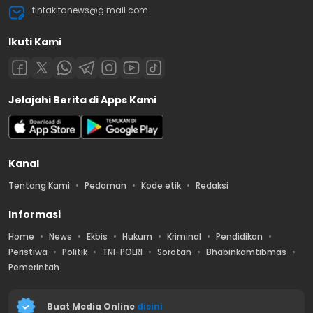
tintakitanews@g.mail.com
Ikuti Kami
Jelajahi Berita di Apps Kami
Kanal
Tentang Kami
Pedoman
Kode etik
Redaksi
Informasi
Home
News
Ekbis
Hukum
Kriminal
Pendidikan
Peristiwa
Politik
TNI-POLRI
Sorotan
Bhabinkamtibmas
Pemerintah
Buat Media Online
disini