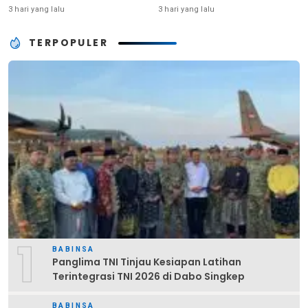
Kunci Kekuatan TNI
Pembinaan Fisik Rutin
3 hari yang lalu
3 hari yang lalu
TERPOPULER
1
BABINSA
Panglima TNI Tinjau Kesiapan Latihan
Terintegrasi TNI 2026 di Dabo Singkep
BABINSA