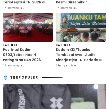
Terintegrasi TNI 2026 di
Resmi Diresmikan,
Dabo Singkep
Permudah Akses Warga
17 jam yang lalu
17 jam yang lalu
Desa Wanasalam
BABINSA
BABINSA
Pasi Intel Kodim
Kodam XIX/Tuanku
0603/Lebak Hadiri
Tambusai Awali Audit
Peringatan HAN 2026,
Kinerja Itjen TNI Periode III
Tegaskan Dukungan
TA 2026
19 jam yang lalu
3 hari yang lalu
Ciptakan Lingkungan
Ramah Anak
TERPOPULER