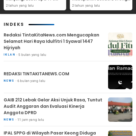
Yang Ada Di Purwakarta
Angka Partisipasi
2 tahun yang lalu
2 tahun yang lalu
Masyarakat
INDEKS
Redaksi TintaKitaNews.com Mengucapkan
Selamat Hari Raya Idulfitri 1 Syawal 1447
Hijriyah
5 bulan yang lalu
IKLAN
REDAKSI TINTAKITANEWS.COM
6 bulan yang lalu
NEWS
GAIB 212 Lebak Gelar Aksi Unjuk Rasa, Tuntut
Audit Anggaran dan Evaluasi Kinerja
Anggota DPRD
11 jam yang lalu
NEWS
IPAL SPPG di Wilayah Pasar Keong Diduga