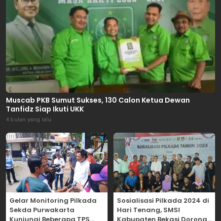
Muscab PKB Sumut Sukses, 130 Calon Ketua Dewan
Tanfidz Siap Ikuti UKK
4 bulan yang lalu
Gelar Monitoring Pilkada
Sosialisasi Pilkada 2024 di
Sekda Purwakarta
Hari Tenang, SMSI
Kunjungi Beberapa TPS
Kabupaten Bekasi Dorong