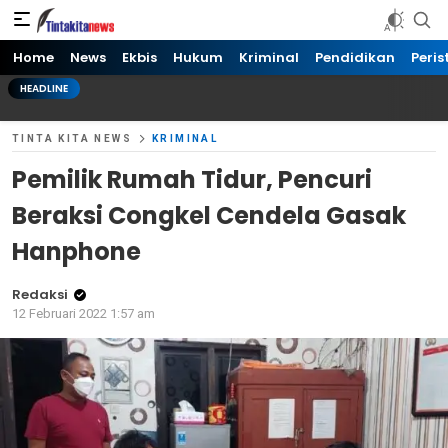
Tinta kita News
Informasi Terkini
Home
News
Ekbis
Hukum
Kriminal
Pendidikan
Peris
HEADLINE
TINTA KITA NEWS
KRIMINAL
Pemilik Rumah Tidur, Pencuri
Beraksi Congkel Cendela Gasak
Hanphone
Redaksi
12 Februari 2022 1:57 am