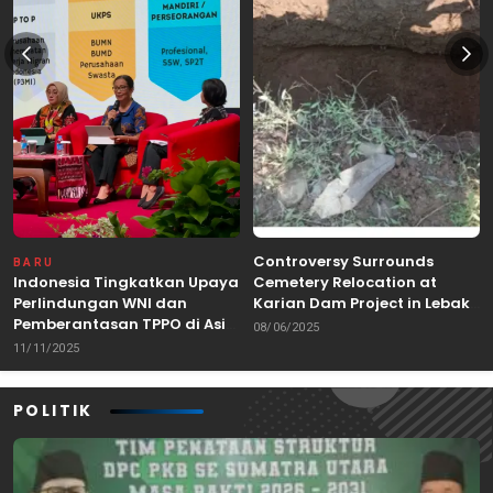
Controversy Surrounds
BARU
Indonesia Tingkatkan Upaya
Cemetery Relocation at
Perlindungan WNI dan
Karian Dam Project in Lebak,
Pemberantasan TPPO di Asia
Banten
08/06/2025
Tenggara
11/11/2025
POLITIK