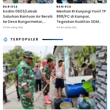
BABINSA
BABINSA
Kodim 0603/Lebak
Menhan RI Kunjungi Yonif TP
Salurkan Bantuan Air Bersih
898/PC di Kampar,
ke Desa Bungurmekar,
Tegaskan Kualitas SDM
Ringankan Beban Warga
Kunci Kekuatan TNI
4 hari yang lalu
4 hari yang lalu
Terdampak Kemarau
TERPOPULER