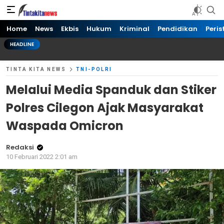
Tinta kita News
Informasi Terkini
Home
News
Ekbis
Hukum
Kriminal
Pendidikan
Peris
HEADLINE
TINTA KITA NEWS
TNI-POLRI
Melalui Media Spanduk dan Stiker
Polres Cilegon Ajak Masyarakat
Waspada Omicron
Redaksi
10 Februari 2022 2:01 am