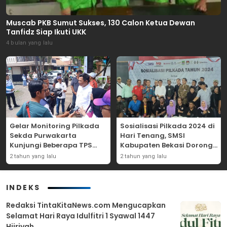
Muscab PKB Sumut Sukses, 130 Calon Ketua Dewan
Tanfidz Siap Ikuti UKK
4 bulan yang lalu
Gelar Monitoring Pilkada
Sosialisasi Pilkada 2024 di
Sekda Purwakarta
Hari Tenang, SMSI
Kunjungi Beberapa TPS
Kabupaten Bekasi Dorong
Yang Ada Di Purwakarta
Angka Partisipasi
2 tahun yang lalu
2 tahun yang lalu
Masyarakat
INDEKS
Redaksi TintaKitaNews.com Mengucapkan
Selamat Hari Raya Idulfitri 1 Syawal 1447
Hijriyah