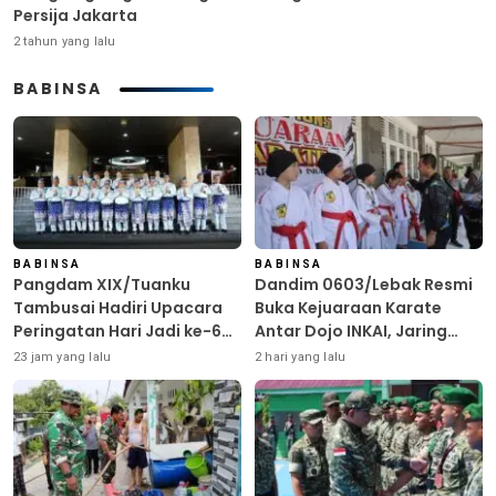
Persija Jakarta
2 tahun yang lalu
BABINSA
BABINSA
BABINSA
Pangdam XIX/Tuanku
Dandim 0603/Lebak Resmi
Tambusai Hadiri Upacara
Buka Kejuaraan Karate
Peringatan Hari Jadi ke-69
Antar Dojo INKAI, Jaring
Provinsi Riau
Bibit Atlet Unggul Sambut
23 jam yang lalu
2 hari yang lalu
HUT ke-81 RI