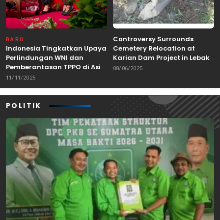
Controversy Surrounds
BARU
Indonesia Tingkatkan Upaya
Cemetery Relocation at
Perlindungan WNI dan
Karian Dam Project in Lebak,
Pemberantasan TPPO di Asia
Banten
08/06/2025
Tenggara
11/11/2025
POLITIK