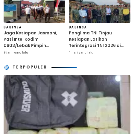
BABINSA
BABINSA
Jaga Kesiapan Jasmani,
Panglima TNI Tinjau
Pasi Intel Kodim
Kesiapan Latihan
0603/Lebak Pimpin
Terintegrasi TNI 2026 di
Pembinaan Fisik Rutin
Dabo Singkep
9 jam yang lalu
1 hari yang lalu
TERPOPULER