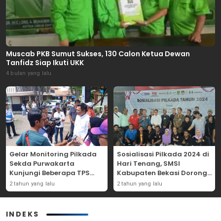
Muscab PKB Sumut Sukses, 130 Calon Ketua Dewan
Tanfidz Siap Ikuti UKK
4 bulan yang lalu
Gelar Monitoring Pilkada
Sosialisasi Pilkada 2024 di
Sekda Purwakarta
Hari Tenang, SMSI
Kunjungi Beberapa TPS
Kabupaten Bekasi Dorong
Yang Ada Di Purwakarta
Angka Partisipasi
2 tahun yang lalu
2 tahun yang lalu
Masyarakat
INDEKS