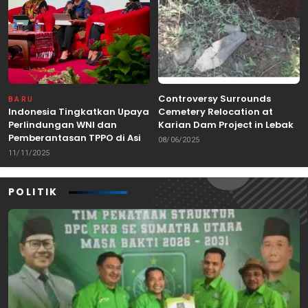
Controversy Surrounds
BARU
Indonesia Tingkatkan Upaya
Cemetery Relocation at
Perlindungan WNI dan
Karian Dam Project in Lebak,
Pemberantasan TPPO di Asia
Banten
08/06/2025
Tenggara
11/11/2025
POLITIK