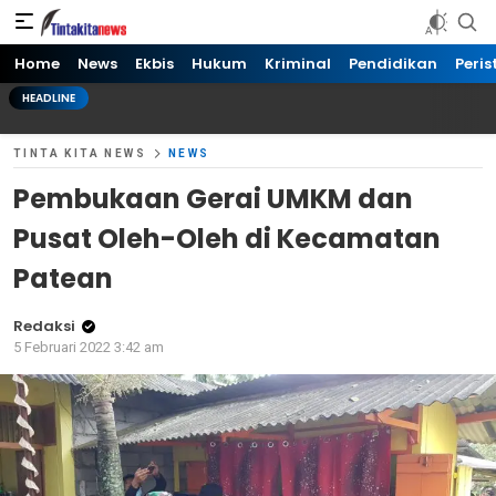
Tinta kita News
Informasi Terkini
Home
News
Ekbis
Hukum
Kriminal
Pendidikan
Peris
HEADLINE
TINTA KITA NEWS
NEWS
Pembukaan Gerai UMKM dan
Pusat Oleh-Oleh di Kecamatan
Patean
Redaksi
5 Februari 2022 3:42 am