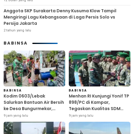
12 bulan yang lalu
Anggota SKP Surakarta Denny Kusuma Klow Tampil
Mengiringi Lagu Kebangsaan di Laga Persis Solo vs
Persija Jakarta
2 tahun yang lalu
BABINSA
BABINSA
BABINSA
Kodim 0603/Lebak
Menhan RI Kunjungi Yonif TP
Salurkan Bantuan Air Bersih
898/PC di Kampar,
ke Desa Bungurmekar,
Tegaskan Kualitas SDM
Ringankan Beban Warga
Kunci Kekuatan TNI
9 jam yang lalu
9 jam yang lalu
Terdampak Kemarau