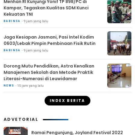
Menhan RI Kunjungi Yonif TP 898/PC di
Kampar, Tegaskan Kualitas SDM Kunci
Kekuatan TNI
9 jam yang lalu
BABINSA
Jaga Kesiapan Jasmani, Pasi Intel Kodim
0603/Lebak Pimpin Pembinaan Fisik Rutin
9 jam yang lalu
BABINSA
Dorong Mutu Pendidikan, Astra Kenalkan
Manajemen Sekolah dan Metode Praktik
Literasi-Numerasi di Leuwidamar
15 jam yang lalu
NEWS
INDEX BERITA
ADVETORIAL
Ramai Pengunjung, Joyland Festival 2022