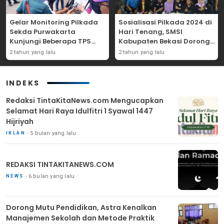
Gelar Monitoring Pilkada
Sosialisasi Pilkada 2024 di
Sekda Purwakarta
Hari Tenang, SMSI
Kunjungi Beberapa TPS
Kabupaten Bekasi Dorong
Yang Ada Di Purwakarta
Angka Partisipasi
2 tahun yang lalu
2 tahun yang lalu
Masyarakat
INDEKS
Redaksi TintaKitaNews.com Mengucapkan
Selamat Hari Raya Idulfitri 1 Syawal 1447
Hijriyah
5 bulan yang lalu
IKLAN
REDAKSI TINTAKITANEWS.COM
6 bulan yang lalu
NEWS
Dorong Mutu Pendidikan, Astra Kenalkan
Manajemen Sekolah dan Metode Praktik