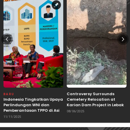
Controversy Surrounds
BARU
Indonesia Tingkatkan Upaya
Cemetery Relocation at
Perlindungan WNI dan
Karian Dam Project in Lebak,
Pemberantasan TPPO di Asia
Banten
08/06/2025
Tenggara
11/11/2025