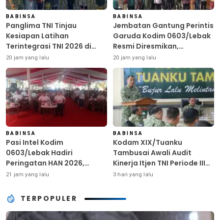
BABINSA
BABINSA
Panglima TNI Tinjau
Jembatan Gantung Perintis
Kesiapan Latihan
Garuda Kodim 0603/Lebak
Terintegrasi TNI 2026 di
Resmi Diresmikan,
Dabo Singkep
Permudah Akses Warga
20 jam yang lalu
20 jam yang lalu
Desa Wanasalam
BABINSA
BABINSA
Pasi Intel Kodim
Kodam XIX/Tuanku
0603/Lebak Hadiri
Tambusai Awali Audit
Peringatan HAN 2026,
Kinerja Itjen TNI Periode III
Tegaskan Dukungan
TA 2026
21 jam yang lalu
3 hari yang lalu
Ciptakan Lingkungan
Ramah Anak
TERPOPULER