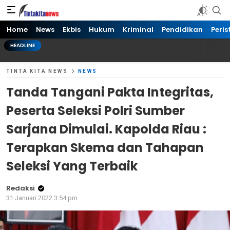
Tinta kita News
Informasi Terkini
Home
News
Ekbis
Hukum
Kriminal
Pendidikan
Peris
HEADLINE
TINTA KITA NEWS
NEWS
Tanda Tangani Pakta Integritas,
Peserta Seleksi Polri Sumber
Sarjana Dimulai. Kapolda Riau :
Terapkan Skema dan Tahapan
Seleksi Yang Terbaik
Redaksi
31 Januari 2022 3:54 pm