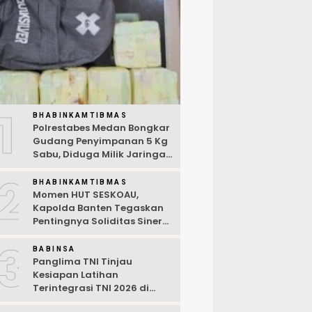
1
BHABINKAMTIBMAS
Polrestabes Medan Bongkar
Gudang Penyimpanan 5 Kg
Sabu, Diduga Milik Jaringan
Lintas Negara Tiga Negara
2
BHABINKAMTIBMAS
Momen HUT SESKOAU,
Kapolda Banten Tegaskan
Pentingnya Soliditas Sinergi
Polri-TNI
3
BABINSA
Panglima TNI Tinjau
Kesiapan Latihan
Terintegrasi TNI 2026 di
Dabo Singkep