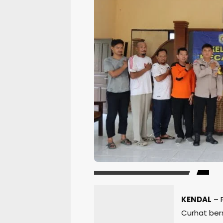
KENDAL
– 
Curhat be