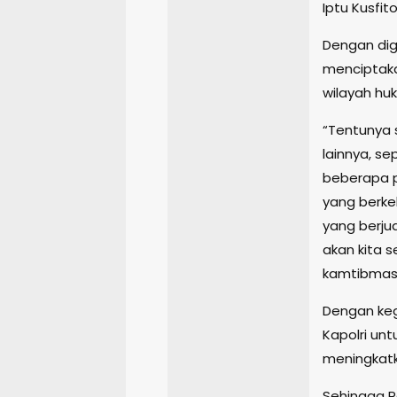
Iptu Kusfit
Dengan dig
menciptaka
wilayah hu
“Tentunya
lainnya, se
beberapa 
yang berke
yang berju
akan kita s
kamtibmas 
Dengan keg
Kapolri unt
meningkatk
Sehingga P