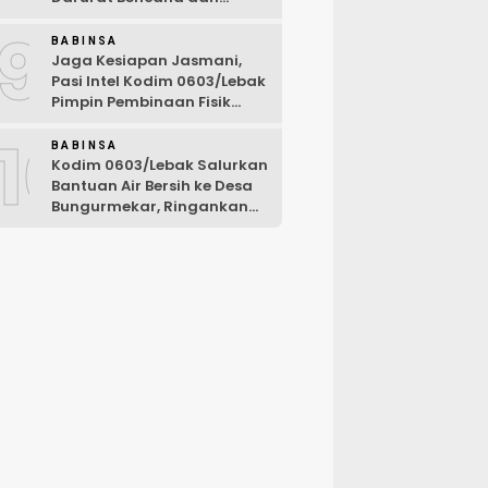
Karhutla Tahun 2026
9
BABINSA
Jaga Kesiapan Jasmani,
Pasi Intel Kodim 0603/Lebak
Pimpin Pembinaan Fisik
Rutin
10
BABINSA
Kodim 0603/Lebak Salurkan
Bantuan Air Bersih ke Desa
Bungurmekar, Ringankan
Beban Warga Terdampak
Kemarau