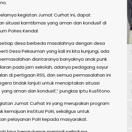
ono.
elarnya kegiatan Jumat Curhat ini, dapat
n situasi kamtibmas yang aman dan kondusif di
kum Polres Kendal.
 setiap desa berbeda masalahnya dengan desa
perti Desa Pekauman yang kali ini kita kunjungi, ada
permasalahan diantaranya banyaknya anak punk
liaran pada jam sekolah, adanya pedagang sayur
alan di pertigaan RSS, dan semua permasalahan ini
egera tindak lanjuti untuk menciptakan situasi
yang aman dan kondusif,” pungkas Iptu Kusfitono.
iatan Jumat Curhat ini yang merupakan program
uk kemajuan institusi Polri, sekaligus untuk
an pelayanan Polri kepada masyarakat.
olri bisa benar-benar menjadi pelindung,