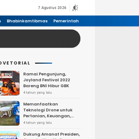
7 Agustus 2026
n
Bhabinkamtibmas
Pemerintah
DVETORIAL
Ramai Pengunjung,
Joyland Festival 2022
Bareng BNI Hibur GBK
4 tahun yang lalu
Memanfaatkan
Teknologi Drone untuk
Pertanian, Keuangan,
Pertambangan, Real
4 tahun yang lalu
Estate, dan
Telekomunikasi.
Dukung Amanat Presiden,