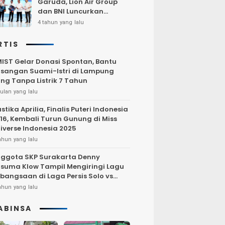
Garuda, Lion Air Group
dan BNI Luncurkan
Program Terbang Hemat
4 tahun yang lalu
Bersama BNI 2022
RTIS
IST Gelar Donasi Spontan, Bantu
sangan Suami-Istri di Lampung
ng Tanpa Listrik 7 Tahun
ulan yang lalu
stika Aprilia, Finalis Puteri Indonesia
16, Kembali Turun Gunung di Miss
iverse Indonesia 2025
ahun yang lalu
ggota SKP Surakarta Denny
suma Klow Tampil Mengiringi Lagu
bangsaan di Laga Persis Solo vs
rsija Jakarta
ahun yang lalu
ABINSA