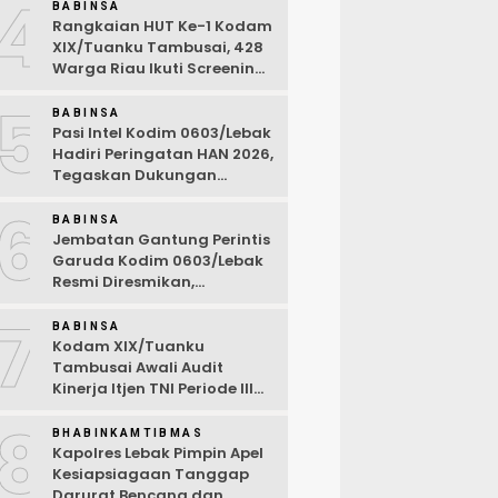
4
BABINSA
Rangkaian HUT Ke-1 Kodam
XIX/Tuanku Tambusai, 428
Warga Riau Ikuti Screening
Kesehatan Gratis
5
BABINSA
Pasi Intel Kodim 0603/Lebak
Hadiri Peringatan HAN 2026,
Tegaskan Dukungan
Ciptakan Lingkungan
6
Ramah Anak
BABINSA
Jembatan Gantung Perintis
Garuda Kodim 0603/Lebak
Resmi Diresmikan,
Permudah Akses Warga
7
Desa Wanasalam
BABINSA
Kodam XIX/Tuanku
Tambusai Awali Audit
Kinerja Itjen TNI Periode III
TA 2026
8
BHABINKAMTIBMAS
Kapolres Lebak Pimpin Apel
Kesiapsiagaan Tanggap
Darurat Bencana dan