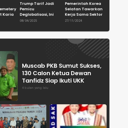
Trump Tarif Jadi
Pemerintah Korea
Cemetery
Pemicu
Selatan Tawarkan
t Karian
Deglobalisasi, Ini
Kerja Sama Sektor
in
Ulasan Tajam dari
Pertanian untuk
08/04/2025
27/11/2024
en
Dewan Pakar
Capai Swasembada
ASPRINDO
Pangan Indonesia
Muscab PKB Sumut Sukses,
130 Calon Ketua Dewan
Tanfidz Siap Ikuti UKK
4 bulan yang lalu