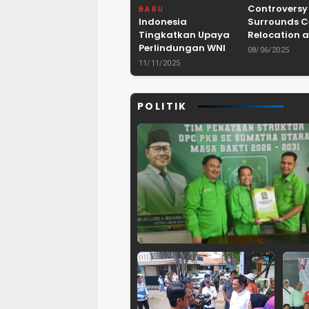
Controversy
BARU
Indonesia
Surrounds 
Tingkatkan Upaya
Relocation a
Perlindungan WNI
Dam Project 
08/06/2025
dan Pemberantasan
Lebak, Bant
11/11/2025
TPPO di Asia
Tenggara
POLITIK