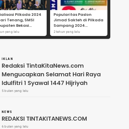
ialisasi Pilkada 2024
Popularitas Paslon
Hari Tenang, SMSI
Jimad Sakteh di Pilkada
upaten Bekasi
Sampang 2024
ong Angka
Didorong Kebijakan
hun yang lalu
2 tahun yang lalu
tisipasi Masyarakat
Populis dan Dukungan
Ulama
IKLAN
Redaksi TintaKitaNews.com
Mengucapkan Selamat Hari Raya
Idulfitri 1 Syawal 1447 Hijriyah
5 bulan yang lalu
NEWS
REDAKSI TINTAKITANEWS.COM
6 bulan yang lalu