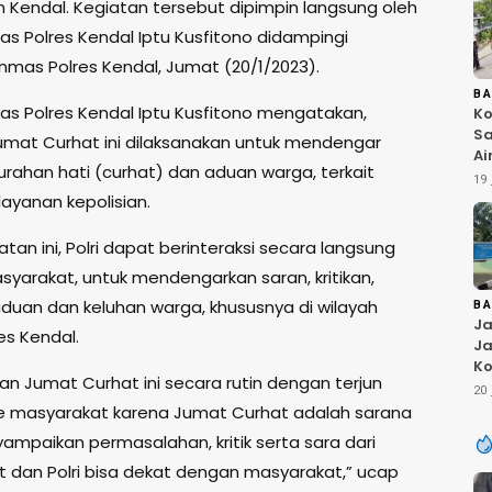
Kendal. Kegiatan tersebut dipimpin langsung oleh
as Polres Kendal Iptu Kusfitono didampingi
nmas Polres Kendal, Jumat (20/1/2023).
B
as Polres Kendal Iptu Kusfitono mengatakan,
Ko
Sa
umat Curhat ini dilaksanakan untuk mendengar
Ai
urahan hati (curhat) dan aduan warga, terkait
Bu
19 
Ri
ayanan kepolisian.
W
T
tan ini, Polri dapat berinteraksi secara langsung
K
yarakat, untuk mendengarkan saran, kritikan,
duan dan keluhan warga, khususnya di wilayah
B
Ja
es Kendal.
Ja
Ko
an Jumat Curhat ini secara rutin dengan terjun
Pi
20 
Fi
e masyarakat karena Jumat Curhat adalah sarana
ampaikan permasalahan, kritik serta sara dari
 dan Polri bisa dekat dengan masyarakat,” ucap