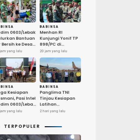
ABINSA
BABINSA
dim 0603/Lebak
Menhan RI
lurkan Bantuan
Kunjungi Yonif TP
r Bersih ke Desa
898/PC di
ngurmekar,
Kampar,
jam yang lalu
20 jam yang lalu
ngankan Beban
Tegaskan
arga
Kualitas SDM
erdampak
Kunci Kekuatan
emarau
TNI
ABINSA
BABINSA
ga Kesiapan
Panglima TNI
smani, Pasi Intel
Tinjau Kesiapan
dim 0603/Lebak
Latihan
mpin Pembinaan
Terintegrasi TNI
jam yang lalu
2 hari yang lalu
sik Rutin
2026 di Dabo
Singkep
TERPOPULER