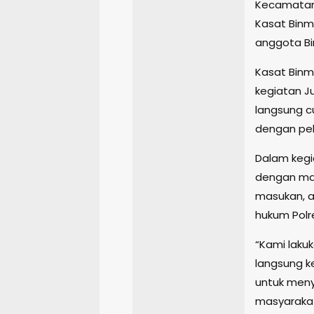
Kecamatan 
Kasat Binm
anggota Bi
Kasat Binm
kegiatan J
langsung c
dengan pel
Dalam kegia
dengan mas
masukan, a
hukum Polr
“Kami lakuk
langsung k
untuk meny
masyarakat