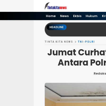
Tinta kita News
Informasi Terkini
Home
News
Ekbis
Hukum
Kr
HEADLINE
TINTA KITA NEWS
TNI-POLRI
Jumat Curhat
Antara Pol
Redaks