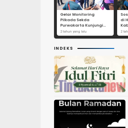
Gelar Monitoring
Sos
Pilkada Sekda
di 
Purwakarta Kunjungi
Kab
Beberapa TPS Yang Ada
Dor
2 tahun yang lalu
2 ta
Di Purwakarta
Par
INDEKS