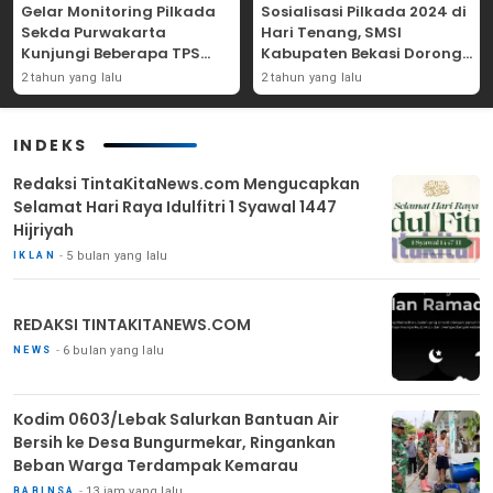
Gelar Monitoring Pilkada
Sosialisasi Pilkada 2024 di
Sekda Purwakarta
Hari Tenang, SMSI
Kunjungi Beberapa TPS
Kabupaten Bekasi Dorong
Yang Ada Di Purwakarta
Angka Partisipasi
2 tahun yang lalu
2 tahun yang lalu
Masyarakat
INDEKS
Redaksi TintaKitaNews.com Mengucapkan
Selamat Hari Raya Idulfitri 1 Syawal 1447
Hijriyah
5 bulan yang lalu
IKLAN
REDAKSI TINTAKITANEWS.COM
6 bulan yang lalu
NEWS
Kodim 0603/Lebak Salurkan Bantuan Air
Bersih ke Desa Bungurmekar, Ringankan
Beban Warga Terdampak Kemarau
13 jam yang lalu
BABINSA