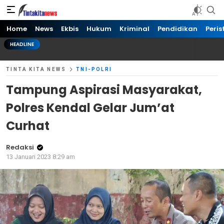
Tinta kita News
Informasi Terkini
Home
News
Ekbis
Hukum
Kriminal
Pendidikan
Peris
HEADLINE
TINTA KITA NEWS
TNI-POLRI
Tampung Aspirasi Masyarakat,
Polres Kendal Gelar Jum’at
Curhat
Redaksi
13 Januari 2023 8:29 am