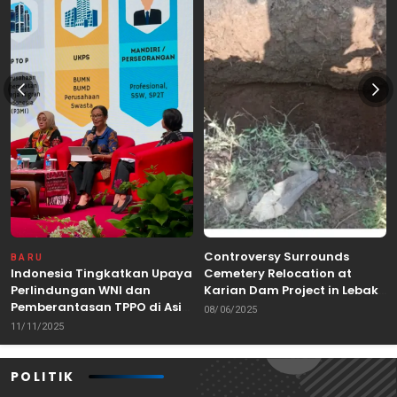
Controversy Surrounds
BARU
Indonesia Tingkatkan Upaya
Cemetery Relocation at
Perlindungan WNI dan
Karian Dam Project in Lebak,
Pemberantasan TPPO di Asia
Banten
08/06/2025
Tenggara
11/11/2025
POLITIK