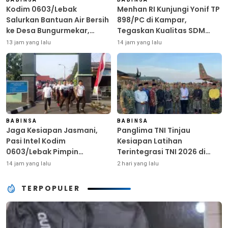
Kodim 0603/Lebak
Menhan RI Kunjungi Yonif TP
Salurkan Bantuan Air Bersih
898/PC di Kampar,
ke Desa Bungurmekar,
Tegaskan Kualitas SDM
Ringankan Beban Warga
Kunci Kekuatan TNI
13 jam yang lalu
14 jam yang lalu
Terdampak Kemarau
BABINSA
BABINSA
Jaga Kesiapan Jasmani,
Panglima TNI Tinjau
Pasi Intel Kodim
Kesiapan Latihan
0603/Lebak Pimpin
Terintegrasi TNI 2026 di
Pembinaan Fisik Rutin
Dabo Singkep
14 jam yang lalu
2 hari yang lalu
TERPOPULER