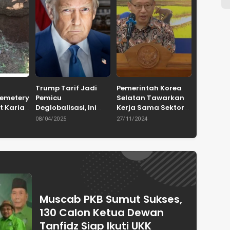
Trump Tarif Jadi
Pemerintah Korea
Cemetery
Pemicu
Selatan Tawarkan
t Karian
Deglobalisasi, Ini
Kerja Sama Sektor
in
Ulasan Tajam dari
Pertanian untuk
08/04/2025
27/11/2024
en
Dewan Pakar
Capai Swasembada
ASPRINDO
Pangan Indonesia
Muscab PKB Sumut Sukses,
130 Calon Ketua Dewan
Tanfidz Siap Ikuti UKK