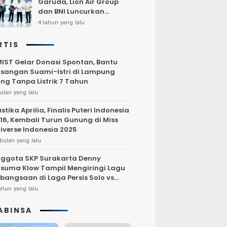
Garuda, Lion Air Group
dan BNI Luncurkan
Program Terbang Hemat
4 tahun yang lalu
Bersama BNI 2022
RTIS
IST Gelar Donasi Spontan, Bantu
sangan Suami-Istri di Lampung
ng Tanpa Listrik 7 Tahun
ulan yang lalu
stika Aprilia, Finalis Puteri Indonesia
16, Kembali Turun Gunung di Miss
iverse Indonesia 2025
bulan yang lalu
ggota SKP Surakarta Denny
suma Klow Tampil Mengiringi Lagu
bangsaan di Laga Persis Solo vs
rsija Jakarta
ahun yang lalu
ABINSA