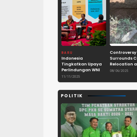
Controversy
BARU
Indonesia
Surrounds 
Tingkatkan Upaya
Relocation a
Perlindungan WNI
Dam Project 
08/06/2025
dan Pemberantasan
Lebak, Bant
11/11/2025
TPPO di Asia
Tenggara
POLITIK