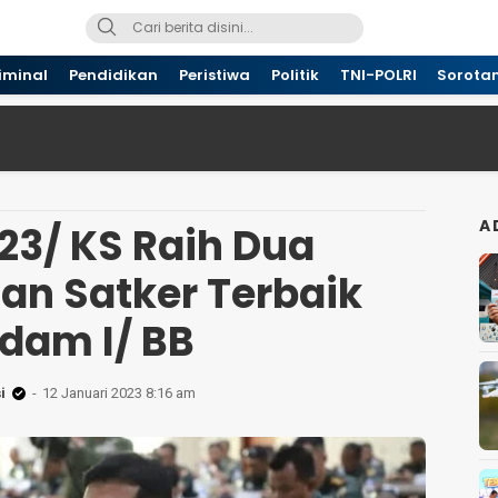
iminal
Pendidikan
Peristiwa
Politik
TNI-POLRI
Sorota
A
23/ KS Raih Dua
an Satker Terbaik
dam I/ BB
i
12 Januari 2023 8:16 am