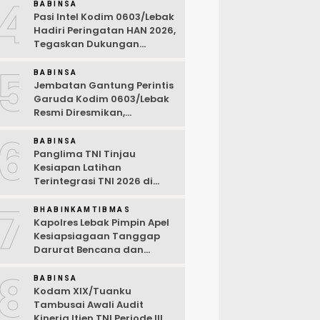
4
BABINSA
Pasi Intel Kodim 0603/Lebak
Hadiri Peringatan HAN 2026,
Tegaskan Dukungan
Ciptakan Lingkungan
5
Ramah Anak
BABINSA
Jembatan Gantung Perintis
Garuda Kodim 0603/Lebak
Resmi Diresmikan,
Permudah Akses Warga
6
Desa Wanasalam
BABINSA
Panglima TNI Tinjau
Kesiapan Latihan
Terintegrasi TNI 2026 di
Dabo Singkep
7
BHABINKAMTIBMAS
Kapolres Lebak Pimpin Apel
Kesiapsiagaan Tanggap
Darurat Bencana dan
Karhutla Tahun 2026
8
BABINSA
Kodam XIX/Tuanku
Tambusai Awali Audit
Kinerja Itjen TNI Periode III