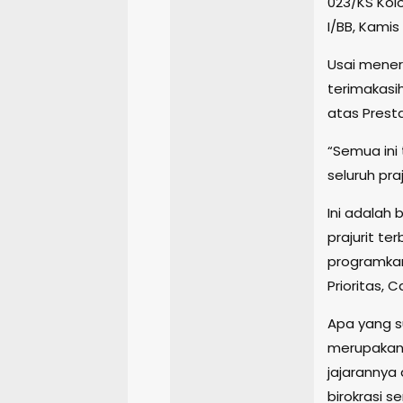
023/KS Kolo
I/BB, Kamis
Usai mene
terimakasi
atas Presta
“Semua ini 
seluruh pra
Ini adalah
prajurit te
programkan
Prioritas, 
Apa yang s
merupakan 
jajarannya
birokrasi 