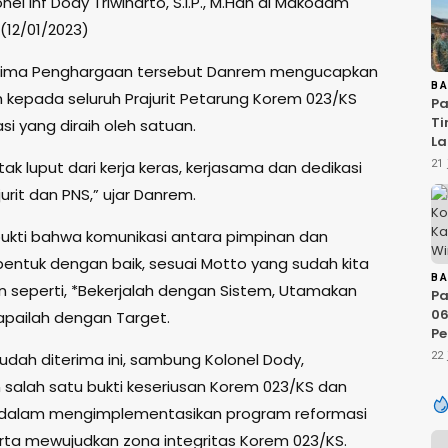
nel Inf Dody Triwinarto, S.I.P., M.Han di Makodam
 (12/01/2023)
rima Penghargaan tersebut Danrem mengucapkan
B
h kepada seluruh Prajurit Petarung Korem 023/KS
Pa
Ti
si yang diraih oleh satuan.
La
Te
tak luput dari kerja keras, kerjasama dan dedikasi
21 
20
jurit dan PNS,” ujar Danrem.
Si
 bukti bahwa komunikasi antara pimpinan dan
rbentuk dengan baik, sesuai Motto yang sudah kita
B
 seperti, *Bekerjalah dengan Sistem, Utamakan
Pa
06
Capailah dengan Target.
Pe
20
udah diterima ini, sambung Kolonel Dody,
22 
D
salah satu bukti keseriusan Korem 023/KS dan
Ci
Li
 dalam mengimplementasikan program reformasi
R
serta mewujudkan zona integritas Korem 023/KS.