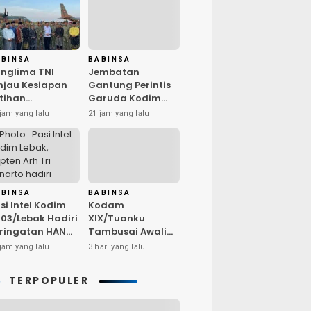
ABINSA
BABINSA
nglima TNI
Jembatan
njau Kesiapan
Gantung Perintis
tihan
Garuda Kodim
rintegrasi TNI
0603/Lebak Resmi
jam yang lalu
21 jam yang lalu
26 di Dabo
Diresmikan,
ngkep
Permudah Akses
Warga Desa
Wanasalam
ABINSA
BABINSA
si Intel Kodim
Kodam
03/Lebak Hadiri
XIX/Tuanku
ringatan HAN
Tambusai Awali
26, Tegaskan
Audit Kinerja Itjen
jam yang lalu
3 hari yang lalu
ukungan
TNI Periode III TA
ptakan
2026
TERPOPULER
ngkungan
amah Anak