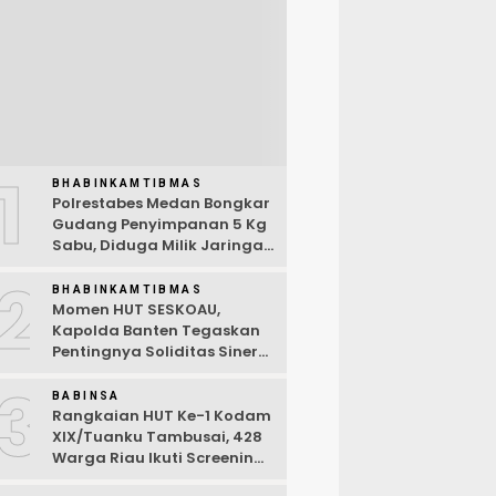
1
BHABINKAMTIBMAS
Polrestabes Medan Bongkar
Gudang Penyimpanan 5 Kg
Sabu, Diduga Milik Jaringan
Lintas Negara Tiga Negara
2
BHABINKAMTIBMAS
Momen HUT SESKOAU,
Kapolda Banten Tegaskan
Pentingnya Soliditas Sinergi
Polri-TNI
3
BABINSA
Rangkaian HUT Ke-1 Kodam
XIX/Tuanku Tambusai, 428
Warga Riau Ikuti Screening
Kesehatan Gratis