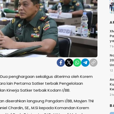
A
XM
Pa
ya
7 b
Na
20
Un
12 
–
Dua penghargaan sekaligus diterima oleh Korem
An
ara lain Pertama Satker terbaik Pengelolaan
Ku
Ke
an Kinerja Satker terbaik Kodam I/BB.
Pe
2 t
n diserahkan langsung Pangdam I/BB, Mayjen TNI
B
iel Chardin, SE., M.Si kepada Komandan Korem