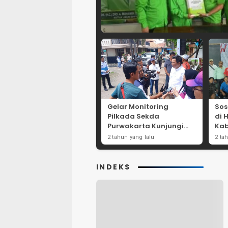
Gelar Monitoring
Sos
Pilkada Sekda
di 
Purwakarta Kunjungi
Kab
Beberapa TPS Yang Ada
Dor
2 tahun yang lalu
2 ta
Di Purwakarta
Par
INDEKS