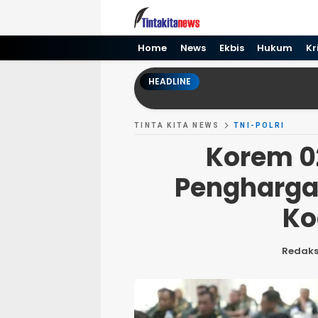
Tinta kita News
Informasi Terkini
Home
News
Ekbis
Hukum
Kr
HEADLINE
TINTA KITA NEWS
TNI-POLRI
Korem 0
Pengharga
Ko
Redaks