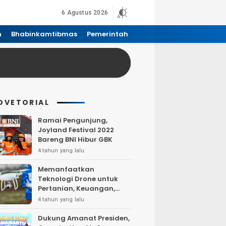
6 Agustus 2026
n
Bhabinkamtibmas
Pemerintah
DVETORIAL
Ramai Pengunjung,
Joyland Festival 2022
Bareng BNI Hibur GBK
4 tahun yang lalu
Memanfaatkan
Teknologi Drone untuk
Pertanian, Keuangan,
Pertambangan, Real
4 tahun yang lalu
Estate, dan
Telekomunikasi.
Dukung Amanat Presiden,