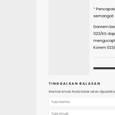
” Pencapai
semangat k
Danrem ber
023/KS dap
mengucapka
Korem 023/
TINGGALKAN BALASAN
Alamat email Anda tidak akan dipublika