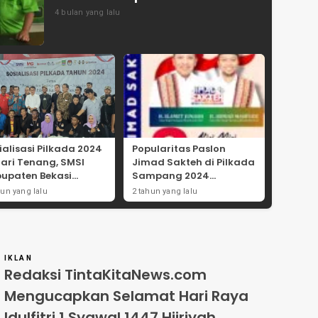
4 bulan yang lalu
ialisasi Pilkada 2024
Popularitas Paslon
Hari Tenang, SMSI
Jimad Sakteh di Pilkada
upaten Bekasi
Sampang 2024
ong Angka
Didorong Kebijakan
hun yang lalu
2 tahun yang lalu
tisipasi Masyarakat
Populis dan Dukungan
Ulama
IKLAN
Redaksi TintaKitaNews.com
Mengucapkan Selamat Hari Raya
Idulfitri 1 Syawal 1447 Hijriyah