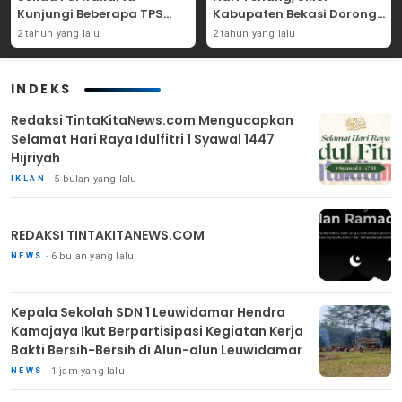
Kunjungi Beberapa TPS
Kabupaten Bekasi Dorong
Yang Ada Di Purwakarta
Angka Partisipasi
2 tahun yang lalu
2 tahun yang lalu
Masyarakat
INDEKS
Redaksi TintaKitaNews.com Mengucapkan
Selamat Hari Raya Idulfitri 1 Syawal 1447
Hijriyah
5 bulan yang lalu
IKLAN
REDAKSI TINTAKITANEWS.COM
6 bulan yang lalu
NEWS
Kepala Sekolah SDN 1 Leuwidamar Hendra
Kamajaya Ikut Berpartisipasi Kegiatan Kerja
Bakti Bersih-Bersih di Alun-alun Leuwidamar
1 jam yang lalu
NEWS