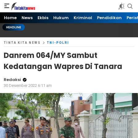
Tinta kita News
Informasi Terkini
Home
News
Ekbis
Hukum
Kriminal
Pendidikan
Peris
HEADLINE
TINTA KITA NEWS
TNI-POLRI
Danrem 064/MY Sambut
Kedatangan Wapres Di Tanara
Redaksi
30 Desember 2022 6:11 am