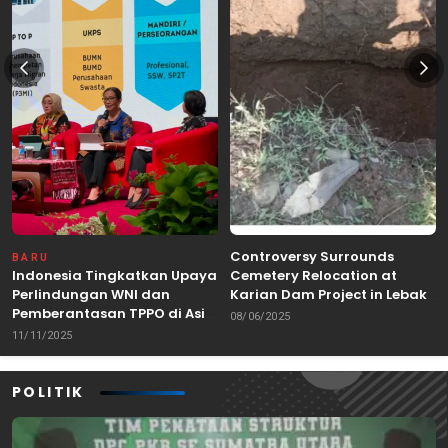
Controversy Surrounds
BARU
Indonesia Tingkatkan Upaya
Cemetery Relocation at
Perlindungan WNI dan
Karian Dam Project in Lebak,
Pemberantasan TPPO di Asia
Banten
08/06/2025
Tenggara
11/11/2025
POLITIK