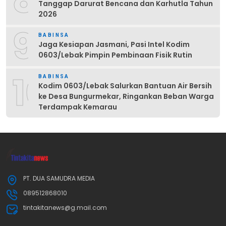
8
Tanggap Darurat Bencana dan Karhutla Tahun
2026
9
BABINSA
Jaga Kesiapan Jasmani, Pasi Intel Kodim
0603/Lebak Pimpin Pembinaan Fisik Rutin
10
BABINSA
Kodim 0603/Lebak Salurkan Bantuan Air Bersih
ke Desa Bungurmekar, Ringankan Beban Warga
Terdampak Kemarau
PT. DUA SAMUDRA MEDIA
089512868010
tintakitanews@g.mail.com