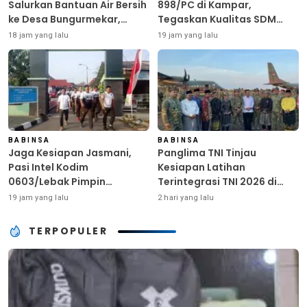
Salurkan Bantuan Air Bersih
898/PC di Kampar,
ke Desa Bungurmekar,
Tegaskan Kualitas SDM
Ringankan Beban Warga
Kunci Kekuatan TNI
18 jam yang lalu
19 jam yang lalu
Terdampak Kemarau
BABINSA
BABINSA
Jaga Kesiapan Jasmani,
Panglima TNI Tinjau
Pasi Intel Kodim
Kesiapan Latihan
0603/Lebak Pimpin
Terintegrasi TNI 2026 di
Pembinaan Fisik Rutin
Dabo Singkep
19 jam yang lalu
2 hari yang lalu
TERPOPULER