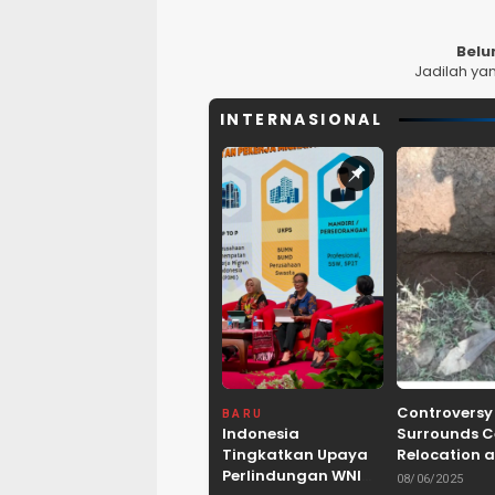
Belu
Jadilah ya
INTERNASIONAL
Controversy
BARU
Indonesia
Surrounds 
Tingkatkan Upaya
Relocation a
Perlindungan WNI
Dam Project 
08/06/2025