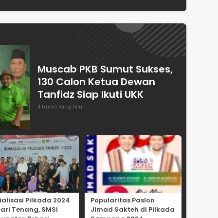
en
Dewan Pakar
Capai Swasembada
ASPRINDO
Pangan Indonesia
Muscab PKB Sumut Sukses,
130 Calon Ketua Dewan
Tanfidz Siap Ikuti UKK
4 bulan yang lalu
ialisasi Pilkada 2024
Popularitas Paslon
Hari Tenang, SMSI
Jimad Sakteh di Pilkada