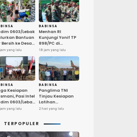
ABINSA
BABINSA
dim 0603/Lebak
Menhan RI
lurkan Bantuan
Kunjungi Yonif TP
r Bersih ke Desa
898/PC di
ngurmekar,
Kampar,
jam yang lalu
18 jam yang lalu
ngankan Beban
Tegaskan
arga
Kualitas SDM
erdampak
Kunci Kekuatan
emarau
TNI
ABINSA
BABINSA
ga Kesiapan
Panglima TNI
smani, Pasi Intel
Tinjau Kesiapan
dim 0603/Lebak
Latihan
mpin Pembinaan
Terintegrasi TNI
jam yang lalu
2 hari yang lalu
sik Rutin
2026 di Dabo
Singkep
TERPOPULER