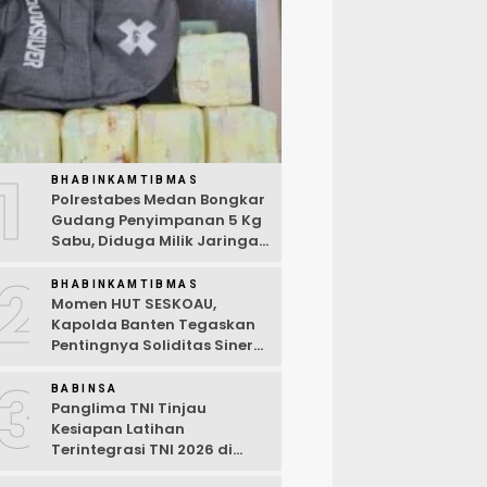
1
BHABINKAMTIBMAS
Polrestabes Medan Bongkar
Gudang Penyimpanan 5 Kg
Sabu, Diduga Milik Jaringan
Lintas Negara Tiga Negara
2
BHABINKAMTIBMAS
Momen HUT SESKOAU,
Kapolda Banten Tegaskan
Pentingnya Soliditas Sinergi
Polri-TNI
3
BABINSA
Panglima TNI Tinjau
Kesiapan Latihan
Terintegrasi TNI 2026 di
Dabo Singkep