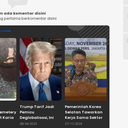
m ada komentar disini
ng pertama berkomentar disini
Trump Tarif Jadi
Pemerintah Korea
Cemetery
Pemicu
Selatan Tawarkan
t Karian
Deglobalisasi, Ini
Kerja Sama Sektor
in
Ulasan Tajam dari
Pertanian untuk
08/04/2025
27/11/2024