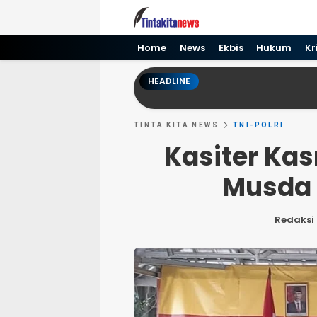
Tinta kita News
Informasi Terkini
Home
News
Ekbis
Hukum
Kr
HEADLINE
TINTA KITA NEWS
TNI-POLRI
Kasiter Ka
Musda L
Redaksi