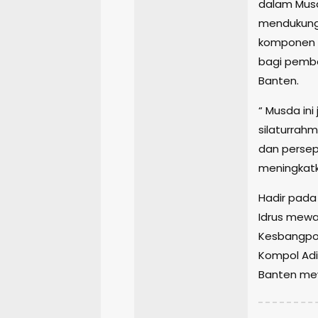
dalam Musda
mendukung
komponen b
bagi pemba
Banten.
“ Musda in
silaturrah
dan persep
meningkatka
Hadir pada
Idrus mewak
Kesbangpol
Kompol Adi
Banten mew