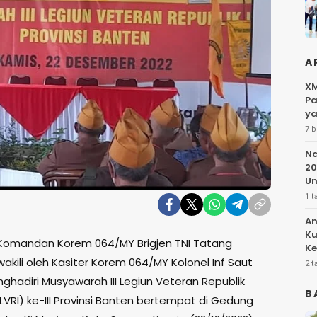
A
XM
Pa
ya
7 b
Na
20
Un
1 t
An
Ku
Komandan Korem 064/MY Brigjen TNI Tatang
Ke
akili oleh Kasiter Korem 064/MY Kolonel Inf Saut
Pe
2 t
ghadiri Musyawarah III Legiun Veteran Republik
B
LVRI) ke-III Provinsi Banten bertempat di Gedung