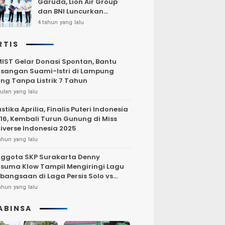
Garuda, Lion Air Group
dan BNI Luncurkan
Program Terbang Hemat
4 tahun yang lalu
Bersama BNI 2022
RTIS
IST Gelar Donasi Spontan, Bantu
sangan Suami-Istri di Lampung
ng Tanpa Listrik 7 Tahun
ulan yang lalu
stika Aprilia, Finalis Puteri Indonesia
16, Kembali Turun Gunung di Miss
iverse Indonesia 2025
ahun yang lalu
ggota SKP Surakarta Denny
suma Klow Tampil Mengiringi Lagu
bangsaan di Laga Persis Solo vs
rsija Jakarta
ahun yang lalu
ABINSA