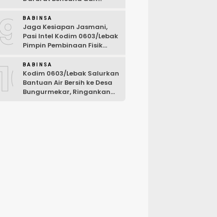
Karhutla Tahun 2026
9
BABINSA
Jaga Kesiapan Jasmani,
Pasi Intel Kodim 0603/Lebak
Pimpin Pembinaan Fisik
Rutin
10
BABINSA
Kodim 0603/Lebak Salurkan
Bantuan Air Bersih ke Desa
Bungurmekar, Ringankan
Beban Warga Terdampak
Kemarau