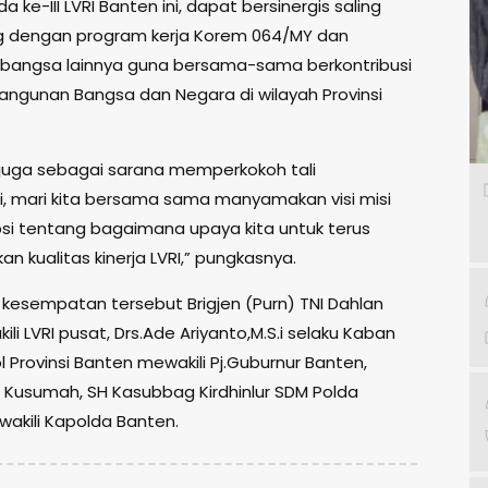
 ke-III LVRI Banten ini, dapat bersinergis saling
 dengan program kerja Korem 064/MY dan
angsa lainnya guna bersama-sama berkontribusi
ngunan Bangsa dan Negara di wilayah Provinsi
i juga sebagai sarana memperkokoh tali
mi, mari kita bersama sama manyamakan visi misi
si tentang bagaimana upaya kita untuk terus
n kualitas kinerja LVRI,” pungkasnya.
 kesempatan tersebut Brigjen (Purn) TNI Dahlan
ili LVRI pusat, Drs.Ade Ariyanto,M.S.i selaku Kaban
 Provinsi Banten mewakili Pj.Guburnur Banten,
 Kusumah, SH Kasubbag Kirdhinlur SDM Polda
akili Kapolda Banten.