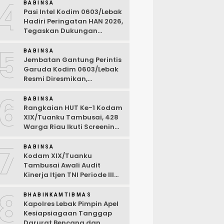
4
BABINSA
Pasi Intel Kodim 0603/Lebak
Hadiri Peringatan HAN 2026,
Tegaskan Dukungan
Ciptakan Lingkungan
5
Ramah Anak
BABINSA
Jembatan Gantung Perintis
Garuda Kodim 0603/Lebak
Resmi Diresmikan,
Permudah Akses Warga
6
Desa Wanasalam
BABINSA
Rangkaian HUT Ke-1 Kodam
XIX/Tuanku Tambusai, 428
Warga Riau Ikuti Screening
Kesehatan Gratis
7
BABINSA
Kodam XIX/Tuanku
Tambusai Awali Audit
Kinerja Itjen TNI Periode III
TA 2026
8
BHABINKAMTIBMAS
Kapolres Lebak Pimpin Apel
Kesiapsiagaan Tanggap
Darurat Bencana dan