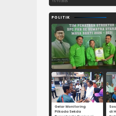
dan Pemberantasan
Lebak, Bant
11/11/2025
TPPO di Asia
Tenggara
POLITIK
Gelar Monitoring
Sos
Pilkada Sekda
di 