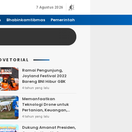
7 Agustus 2026
n
Bhabinkamtibmas
Pemerintah
DVETORIAL
Ramai Pengunjung,
Joyland Festival 2022
Bareng BNI Hibur GBK
4 tahun yang lalu
Memanfaatkan
Teknologi Drone untuk
Pertanian, Keuangan,
Pertambangan, Real
4 tahun yang lalu
Estate, dan
Telekomunikasi.
Dukung Amanat Presiden,