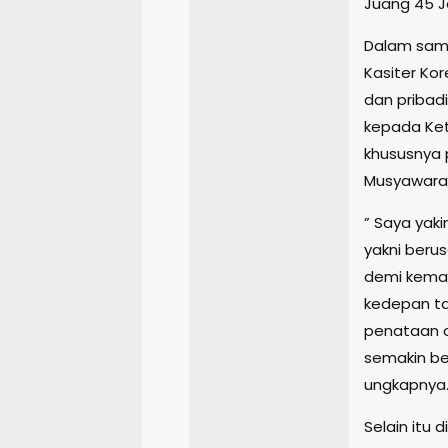
Juang 45 Ja
Dalam sam
Kasiter K
dan pribad
kepada Ket
khususnya 
Musyawarah
” Saya yak
yakni ber
demi kemanj
kedepan t
penataan o
semakin be
ungkapnya
Selain itu 