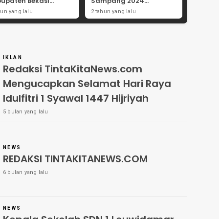
upaten Bekasi
Sampang 2024
ong Angka
Didorong Kebijakan
hun yang lalu
2 tahun yang lalu
tisipasi Masyarakat
Populis dan Dukungan
Ulama
IKLAN
Redaksi TintaKitaNews.com
Mengucapkan Selamat Hari Raya
Idulfitri 1 Syawal 1447 Hijriyah
5 bulan yang lalu
NEWS
REDAKSI TINTAKITANEWS.COM
6 bulan yang lalu
NEWS