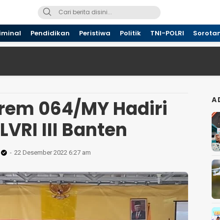
iminal
Pendidikan
Peristiwa
Politik
TNI-POLRI
Sorota
A
srem 064/MY Hadiri
VRI III Banten
22 Desember 2022 6:27 am