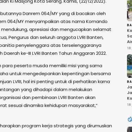
lan Ki Masjong Kota Serang. Kamis, (22/12/2022).
butannya Danrem 064/MY yang di bacakan oleh
orem 064/MY menyampaikan atas nama Komando
B
i mendukung, apresiasi dan mengucapkan selamat
Ko
Sa
ua, Pengurus dan seluruh anggota LVRI Banten,
Ai
panitia penyelenggara atas terselenggaranya
Bu
18 
 Daerah ke-III LVRI Banten Tahun Anggaran 2022.
Ri
W
T
in para peserta musda memiliki misi yang sama
K
usaha untuk mengedepankan kepentingan bersama
uan LVRI, hal ini penting untuk di perhatikan karna
B
Ja
antangan yang dihadapi dalam melakukan
Ja
rganisasi dan pembinaan LVRI Banten akan
Ko
Pi
rat sesuai dinamika kehidupan masyarakat,”
18 
Fi
.
diharapkan program kerja strategis yang dirumuskan