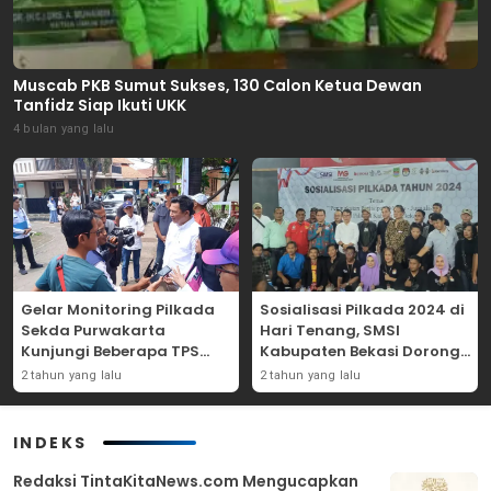
Muscab PKB Sumut Sukses, 130 Calon Ketua Dewan
Tanfidz Siap Ikuti UKK
4 bulan yang lalu
Gelar Monitoring Pilkada
Sosialisasi Pilkada 2024 di
Sekda Purwakarta
Hari Tenang, SMSI
Kunjungi Beberapa TPS
Kabupaten Bekasi Dorong
Yang Ada Di Purwakarta
Angka Partisipasi
2 tahun yang lalu
2 tahun yang lalu
Masyarakat
INDEKS
Redaksi TintaKitaNews.com Mengucapkan