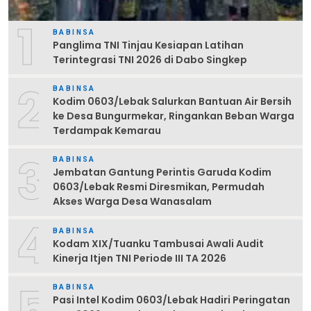
1
BABINSA
Panglima TNI Tinjau Kesiapan Latihan
Terintegrasi TNI 2026 di Dabo Singkep
2
BABINSA
Kodim 0603/Lebak Salurkan Bantuan Air Bersih
ke Desa Bungurmekar, Ringankan Beban Warga
Terdampak Kemarau
3
BABINSA
Jembatan Gantung Perintis Garuda Kodim
0603/Lebak Resmi Diresmikan, Permudah
Akses Warga Desa Wanasalam
4
BABINSA
Kodam XIX/Tuanku Tambusai Awali Audit
Kinerja Itjen TNI Periode III TA 2026
5
BABINSA
Pasi Intel Kodim 0603/Lebak Hadiri Peringatan