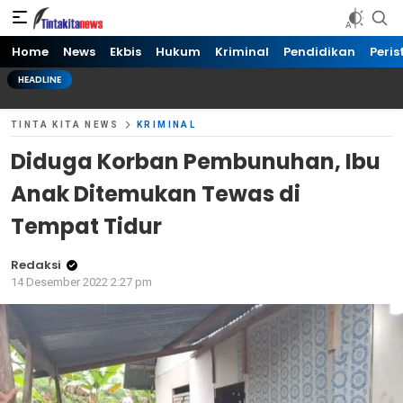
Tinta kita News
Informasi Terkini
Home
News
Ekbis
Hukum
Kriminal
Pendidikan
Peris
HEADLINE
TINTA KITA NEWS
KRIMINAL
Diduga Korban Pembunuhan, Ibu
Anak Ditemukan Tewas di
Tempat Tidur
Redaksi
14 Desember 2022 2:27 pm