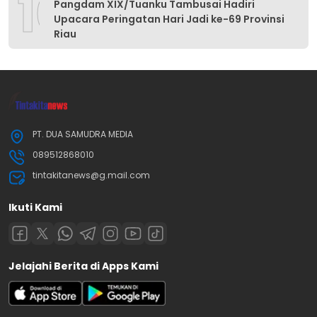
10
Pangdam XIX/Tuanku Tambusai Hadiri
Upacara Peringatan Hari Jadi ke-69 Provinsi
Riau
PT. DUA SAMUDRA MEDIA
089512868010
tintakitanews@g.mail.com
Ikuti Kami
Jelajahi Berita di Apps Kami