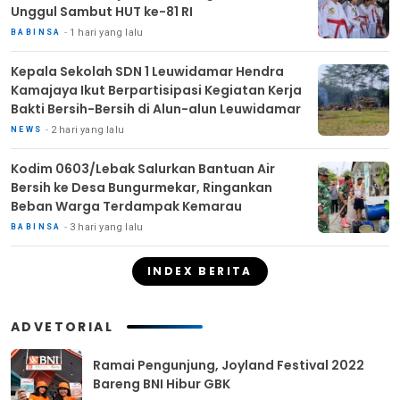
Unggul Sambut HUT ke-81 RI
1 hari yang lalu
BABINSA
Kepala Sekolah SDN 1 Leuwidamar Hendra
Kamajaya Ikut Berpartisipasi Kegiatan Kerja
Bakti Bersih-Bersih di Alun-alun Leuwidamar
2 hari yang lalu
NEWS
Kodim 0603/Lebak Salurkan Bantuan Air
Bersih ke Desa Bungurmekar, Ringankan
Beban Warga Terdampak Kemarau
3 hari yang lalu
BABINSA
INDEX BERITA
ADVETORIAL
Ramai Pengunjung, Joyland Festival 2022
Bareng BNI Hibur GBK