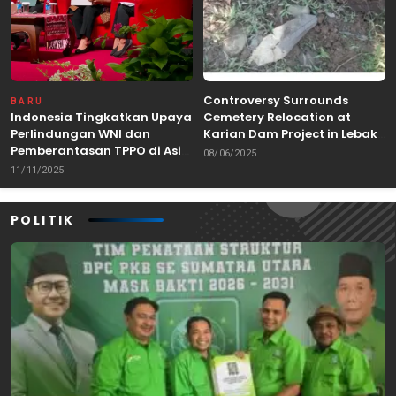
Controversy Surrounds
BARU
Indonesia Tingkatkan Upaya
Cemetery Relocation at
Perlindungan WNI dan
Karian Dam Project in Lebak,
Pemberantasan TPPO di Asia
Banten
08/06/2025
Tenggara
11/11/2025
POLITIK