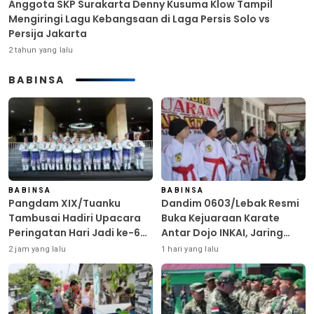
Anggota SKP Surakarta Denny Kusuma Klow Tampil
Mengiringi Lagu Kebangsaan di Laga Persis Solo vs
Persija Jakarta
2 tahun yang lalu
BABINSA
BABINSA
BABINSA
Pangdam XIX/Tuanku
Dandim 0603/Lebak Resmi
Tambusai Hadiri Upacara
Buka Kejuaraan Karate
Peringatan Hari Jadi ke-69
Antar Dojo INKAI, Jaring
Provinsi Riau
Bibit Atlet Unggul Sambut
2 jam yang lalu
1 hari yang lalu
HUT ke-81 RI