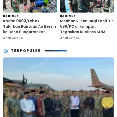
BABINSA
BABINSA
Kodim 0603/Lebak
Menhan RI Kunjungi Yonif TP
Salurkan Bantuan Air Bersih
898/PC di Kampar,
ke Desa Bungurmekar,
Tegaskan Kualitas SDM
Ringankan Beban Warga
Kunci Kekuatan TNI
3 hari yang lalu
3 hari yang lalu
Terdampak Kemarau
TERPOPULER