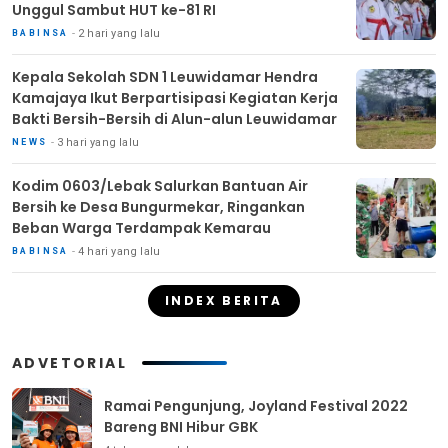
Unggul Sambut HUT ke-81 RI
2 hari yang lalu
BABINSA
Kepala Sekolah SDN 1 Leuwidamar Hendra
Kamajaya Ikut Berpartisipasi Kegiatan Kerja
Bakti Bersih-Bersih di Alun-alun Leuwidamar
3 hari yang lalu
NEWS
Kodim 0603/Lebak Salurkan Bantuan Air
Bersih ke Desa Bungurmekar, Ringankan
Beban Warga Terdampak Kemarau
4 hari yang lalu
BABINSA
INDEX BERITA
ADVETORIAL
Ramai Pengunjung, Joyland Festival 2022
Bareng BNI Hibur GBK