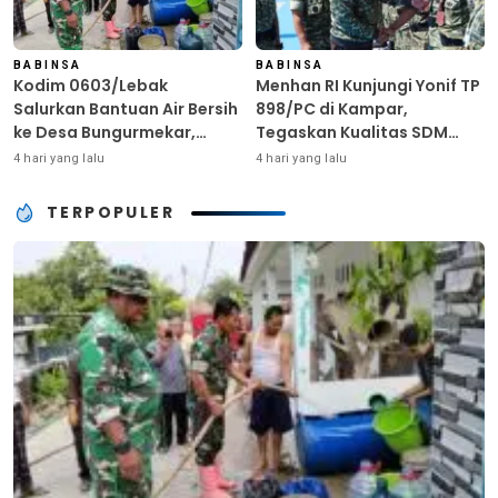
BABINSA
BABINSA
Kodim 0603/Lebak
Menhan RI Kunjungi Yonif TP
Salurkan Bantuan Air Bersih
898/PC di Kampar,
ke Desa Bungurmekar,
Tegaskan Kualitas SDM
Ringankan Beban Warga
Kunci Kekuatan TNI
4 hari yang lalu
4 hari yang lalu
Terdampak Kemarau
TERPOPULER