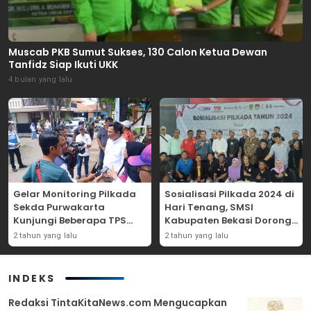
Muscab PKB Sumut Sukses, 130 Calon Ketua Dewan
Tanfidz Siap Ikuti UKK
4 bulan yang lalu
Gelar Monitoring Pilkada
Sosialisasi Pilkada 2024 di
Sekda Purwakarta
Hari Tenang, SMSI
Kunjungi Beberapa TPS
Kabupaten Bekasi Dorong
Yang Ada Di Purwakarta
Angka Partisipasi
2 tahun yang lalu
2 tahun yang lalu
Masyarakat
INDEKS
Redaksi TintaKitaNews.com Mengucapkan