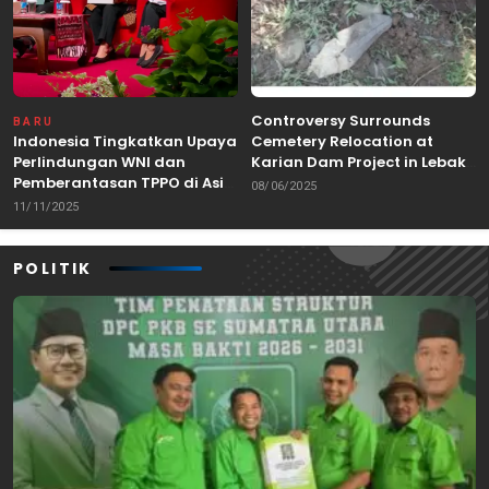
Controversy Surrounds
BARU
Indonesia Tingkatkan Upaya
Cemetery Relocation at
Perlindungan WNI dan
Karian Dam Project in Lebak,
Pemberantasan TPPO di Asia
Banten
08/06/2025
Tenggara
11/11/2025
POLITIK