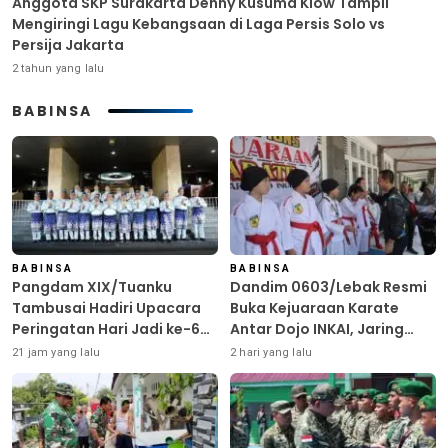
Anggota SKP Surakarta Denny Kusuma Klow Tampil
Mengiringi Lagu Kebangsaan di Laga Persis Solo vs
Persija Jakarta
2 tahun yang lalu
BABINSA
BABINSA
BABINSA
Pangdam XIX/Tuanku
Dandim 0603/Lebak Resmi
Tambusai Hadiri Upacara
Buka Kejuaraan Karate
Peringatan Hari Jadi ke-69
Antar Dojo INKAI, Jaring
Provinsi Riau
Bibit Atlet Unggul Sambut
21 jam yang lalu
2 hari yang lalu
HUT ke-81 RI