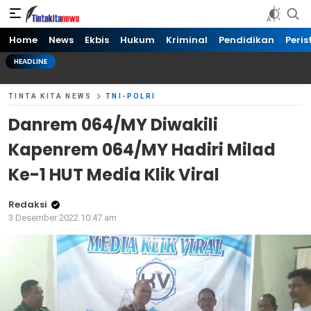
Tinta kita News
Informasi Terkini
Home
News
Ekbis
Hukum
Kriminal
Pendidikan
Peris
HEADLINE
TINTA KITA NEWS
TNI-POLRI
Danrem 064/MY Diwakili
Kapenrem 064/MY Hadiri Milad
Ke-1 HUT Media Klik Viral
Redaksi
3 Desember 2022 10:47 am