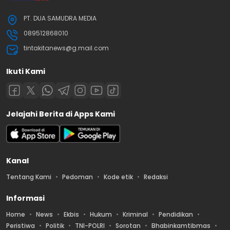
PT. DUA SAMUDRA MEDIA
089512868010
tintakitanews@g.mail.com
Ikuti Kami
Jelajahi Berita di Apps Kami
Kanal
Tentang Kami
Pedoman
Kode etik
Redaksi
Informasi
Home
News
Ekbis
Hukum
Kriminal
Pendidikan
Peristiwa
Politik
TNI-POLRI
Sorotan
Bhabinkamtibmas