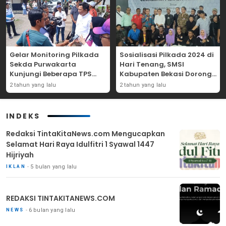
Gelar Monitoring Pilkada
Sosialisasi Pilkada 2024 di
Sekda Purwakarta
Hari Tenang, SMSI
Kunjungi Beberapa TPS
Kabupaten Bekasi Dorong
Yang Ada Di Purwakarta
Angka Partisipasi
2 tahun yang lalu
2 tahun yang lalu
Masyarakat
INDEKS
Redaksi TintaKitaNews.com Mengucapkan
Selamat Hari Raya Idulfitri 1 Syawal 1447
Hijriyah
5 bulan yang lalu
IKLAN
REDAKSI TINTAKITANEWS.COM
6 bulan yang lalu
NEWS