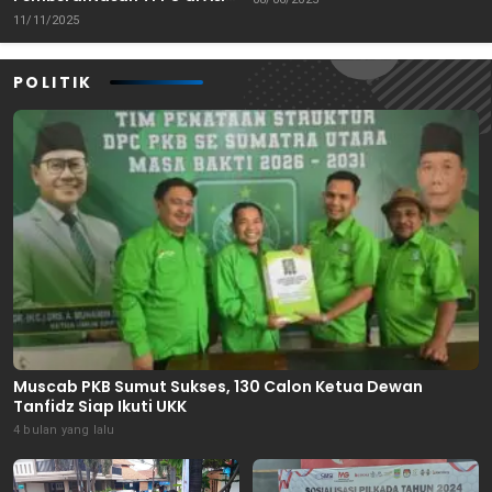
Tenggara
11/11/2025
POLITIK
Muscab PKB Sumut Sukses, 130 Calon Ketua Dewan
Tanfidz Siap Ikuti UKK
4 bulan yang lalu