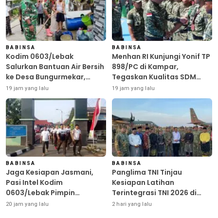
BABINSA
BABINSA
Kodim 0603/Lebak
Menhan RI Kunjungi Yonif TP
Salurkan Bantuan Air Bersih
898/PC di Kampar,
ke Desa Bungurmekar,
Tegaskan Kualitas SDM
Ringankan Beban Warga
Kunci Kekuatan TNI
19 jam yang lalu
19 jam yang lalu
Terdampak Kemarau
BABINSA
BABINSA
Jaga Kesiapan Jasmani,
Panglima TNI Tinjau
Pasi Intel Kodim
Kesiapan Latihan
0603/Lebak Pimpin
Terintegrasi TNI 2026 di
Pembinaan Fisik Rutin
Dabo Singkep
20 jam yang lalu
2 hari yang lalu