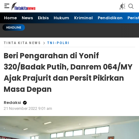
Tinta kita News
Informasi Terkini
Home
News
Ekbis
Hukum
Kriminal
Pendidikan
Peris
HEADLINE
TINTA KITA NEWS
TNI-POLRI
Beri Pengarahan di Yonif
320/Badak Putih, Danrem 064/MY
Ajak Prajurit dan Persit Pikirkan
Masa Depan
Redaksi
21 November 2022 9:01 am