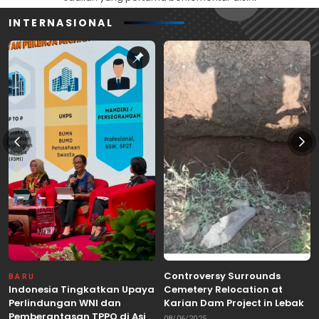
INTERNASIONAL
Controversy Surrounds
BARU
Indonesia Tingkatkan Upaya
Cemetery Relocation at
Perlindungan WNI dan
Karian Dam Project in Lebak,
Pemberantasan TPPO di Asia
Banten
08/06/2025