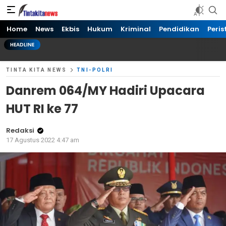
Tinta kita News
Informasi Terkini
Home
News
Ekbis
Hukum
Kriminal
Pendidikan
Peris
HEADLINE
TINTA KITA NEWS
TNI-POLRI
Danrem 064/MY Hadiri Upacara
HUT RI ke 77
Redaksi
17 Agustus 2022 4:47 am