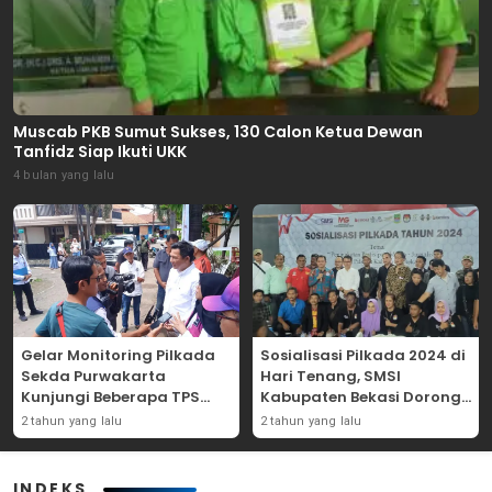
Muscab PKB Sumut Sukses, 130 Calon Ketua Dewan
Tanfidz Siap Ikuti UKK
4 bulan yang lalu
Gelar Monitoring Pilkada
Sosialisasi Pilkada 2024 di
Sekda Purwakarta
Hari Tenang, SMSI
Kunjungi Beberapa TPS
Kabupaten Bekasi Dorong
Yang Ada Di Purwakarta
Angka Partisipasi
2 tahun yang lalu
2 tahun yang lalu
Masyarakat
INDEKS