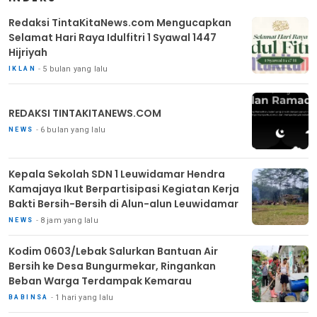
Redaksi TintaKitaNews.com Mengucapkan
Selamat Hari Raya Idulfitri 1 Syawal 1447
Hijriyah
5 bulan yang lalu
IKLAN
REDAKSI TINTAKITANEWS.COM
6 bulan yang lalu
NEWS
Kepala Sekolah SDN 1 Leuwidamar Hendra
Kamajaya Ikut Berpartisipasi Kegiatan Kerja
Bakti Bersih-Bersih di Alun-alun Leuwidamar
8 jam yang lalu
NEWS
Kodim 0603/Lebak Salurkan Bantuan Air
Bersih ke Desa Bungurmekar, Ringankan
Beban Warga Terdampak Kemarau
1 hari yang lalu
BABINSA