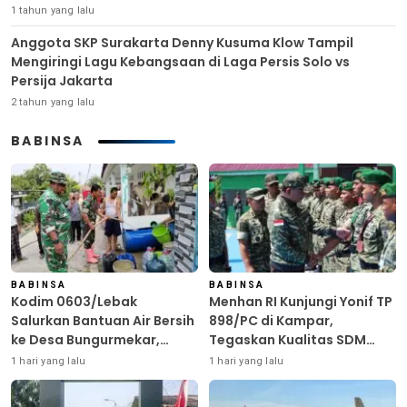
1 tahun yang lalu
Anggota SKP Surakarta Denny Kusuma Klow Tampil
Mengiringi Lagu Kebangsaan di Laga Persis Solo vs
Persija Jakarta
2 tahun yang lalu
BABINSA
BABINSA
BABINSA
Kodim 0603/Lebak
Menhan RI Kunjungi Yonif TP
Salurkan Bantuan Air Bersih
898/PC di Kampar,
ke Desa Bungurmekar,
Tegaskan Kualitas SDM
Ringankan Beban Warga
Kunci Kekuatan TNI
1 hari yang lalu
1 hari yang lalu
Terdampak Kemarau