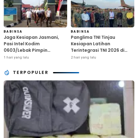
BABINSA
BABINSA
Jaga Kesiapan Jasmani,
Panglima TNI Tinjau
Pasi Intel Kodim
Kesiapan Latihan
0603/Lebak Pimpin
Terintegrasi TNI 2026 di
Pembinaan Fisik Rutin
Dabo Singkep
1 hari yang lalu
2 hari yang lalu
TERPOPULER