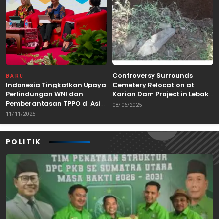
Controversy Surrounds
BARU
Indonesia Tingkatkan Upaya
Cemetery Relocation at
Perlindungan WNI dan
Karian Dam Project in Lebak,
Pemberantasan TPPO di Asia
Banten
08/06/2025
Tenggara
11/11/2025
POLITIK