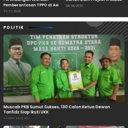
Pemberantasan TPPO di Asia
Banten
08/06/2025
Tenggara
11/11/2025
POLITIK
Muscab PKB Sumut Sukses, 130 Calon Ketua Dewan
Tanfidz Siap Ikuti UKK
4 bulan yang lalu