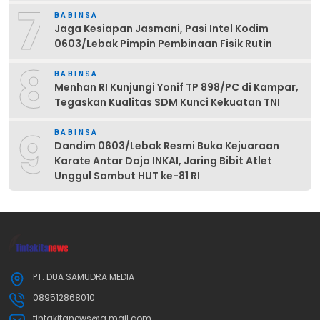
7
BABINSA
Jaga Kesiapan Jasmani, Pasi Intel Kodim
0603/Lebak Pimpin Pembinaan Fisik Rutin
8
BABINSA
Menhan RI Kunjungi Yonif TP 898/PC di Kampar,
Tegaskan Kualitas SDM Kunci Kekuatan TNI
9
BABINSA
Dandim 0603/Lebak Resmi Buka Kejuaraan
Karate Antar Dojo INKAI, Jaring Bibit Atlet
Unggul Sambut HUT ke-81 RI
PT. DUA SAMUDRA MEDIA
089512868010
tintakitanews@g.mail.com