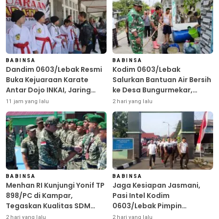
BABINSA
BABINSA
Dandim 0603/Lebak Resmi
Kodim 0603/Lebak
Buka Kejuaraan Karate
Salurkan Bantuan Air Bersih
Antar Dojo INKAI, Jaring
ke Desa Bungurmekar,
Bibit Atlet Unggul Sambut
Ringankan Beban Warga
11 jam yang lalu
2 hari yang lalu
HUT ke-81 RI
Terdampak Kemarau
BABINSA
BABINSA
Menhan RI Kunjungi Yonif TP
Jaga Kesiapan Jasmani,
898/PC di Kampar,
Pasi Intel Kodim
Tegaskan Kualitas SDM
0603/Lebak Pimpin
Kunci Kekuatan TNI
Pembinaan Fisik Rutin
2 hari yang lalu
2 hari yang lalu