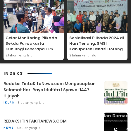
Gelar Monitoring Pilkada
Sosialisasi Pilkada 2024 di
Sekda Purwakarta
Hari Tenang, SMSI
Kunjungi Beberapa TPS
Kabupaten Bekasi Dorong
Yang Ada Di Purwakarta
Angka Partisipasi
2 tahun yang lalu
2 tahun yang lalu
Masyarakat
INDEKS
Redaksi TintaKitaNews.com Mengucapkan
Selamat Hari Raya Idulfitri 1 Syawal 1447
Hijriyah
5 bulan yang lalu
IKLAN
REDAKSI TINTAKITANEWS.COM
6 bulan yang lalu
NEWS