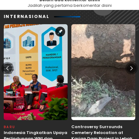
Jadilah yang pertama berkomentar disini
INTERNASIONAL
Controversy Surrounds
BARU
Indonesia Tingkatkan Upaya
Cemetery Relocation at
Perlindungan WNI dan
Karian Dam Project in Lebak,