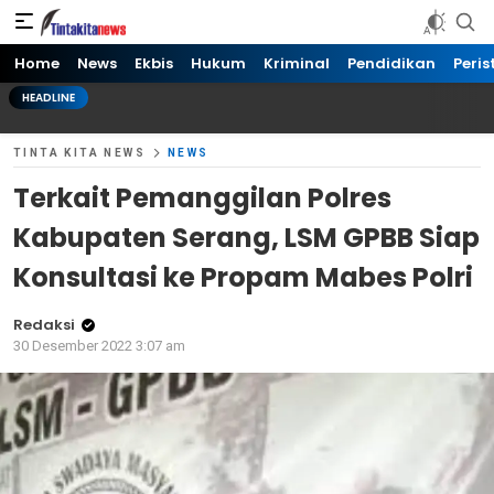
Tinta kita News
Informasi Terkini
Home
News
Ekbis
Hukum
Kriminal
Pendidikan
Peris
HEADLINE
TINTA KITA NEWS
NEWS
Terkait Pemanggilan Polres
Kabupaten Serang, LSM GPBB Siap
Konsultasi ke Propam Mabes Polri
Redaksi
30 Desember 2022 3:07 am