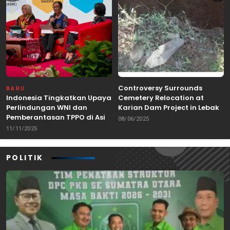
Controversy Surrounds
BARU
Indonesia Tingkatkan Upaya
Cemetery Relocation at
Perlindungan WNI dan
Karian Dam Project in Lebak,
Pemberantasan TPPO di Asia
Banten
08/06/2025
Tenggara
11/11/2025
POLITIK