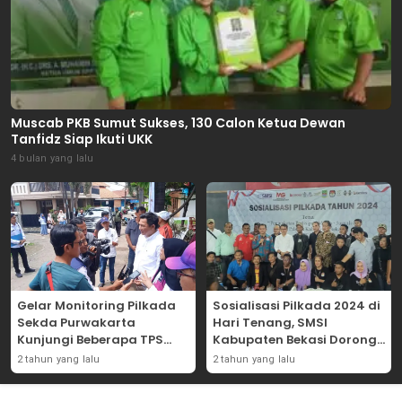
Muscab PKB Sumut Sukses, 130 Calon Ketua Dewan
Tanfidz Siap Ikuti UKK
4 bulan yang lalu
Gelar Monitoring Pilkada
Sosialisasi Pilkada 2024 di
Sekda Purwakarta
Hari Tenang, SMSI
Kunjungi Beberapa TPS
Kabupaten Bekasi Dorong
Yang Ada Di Purwakarta
Angka Partisipasi
2 tahun yang lalu
2 tahun yang lalu
Masyarakat