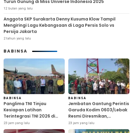
Turun Gunung di Miss Universe Indonesia 2025
12 bulan yang lalu
Anggota SKP Surakarta Denny Kusuma Klow Tampil
Mengiringi Lagu Kebangsaan di Laga Persis Solo vs
Persija Jakarta
2 tahun yang lalu
BABINSA
BABINSA
BABINSA
Panglima TNI Tinjau
Jembatan Gantung Perintis
Kesiapan Latihan
Garuda Kodim 0603/Lebak
Terintegrasi TNI 2026 di
Resmi Diresmikan,
Dabo Singkep
Permudah Akses Warga
23 jam yang lalu
23 jam yang lalu
Desa Wanasalam