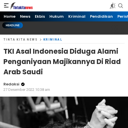
Tinta kita News
Informasi Terkini
Home
News
Ekbis
Hukum
Kriminal
Pendidikan
Peris
HEADLINE
TINTA KITA NEWS
KRIMINAL
TKI Asal Indonesia Diduga Alami
Penganiyaan Majikannya Di Riad
Arab Saudi
Redaksi
27 Desember 2022 10:38 am