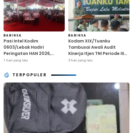
BABINSA
BABINSA
Pasi Intel Kodim
Kodam XIX/Tuanku
0603/Lebak Hadiri
Tambusai Awali Audit
Peringatan HAN 2026,
Kinerja Itjen TNI Periode III
Tegaskan Dukungan
TA 2026
1 hari yang lalu
3 hari yang lalu
Ciptakan Lingkungan
Ramah Anak
TERPOPULER