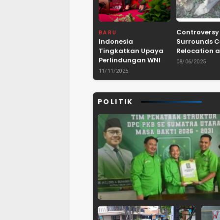
Controversy
BARU
Indonesia
Surrounds 
Tingkatkan Upaya
Relocation a
Perlindungan WNI
Dam Project 
08/06/2025
dan Pemberantasan
Lebak, Bant
11/11/2025
TPPO di Asia
Tenggara
POLITIK