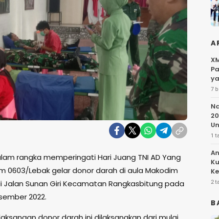
A
XM
Pa
ya
7 b
Na
20
Un
1 t
An
lam rangka memperingati Hari Juang TNI AD Yang
Ku
m 0603/Lebak gelar donor darah di aula Makodim
Ke
Pe
i Jalan Sunan Giri Kecamatan Rangkasbitung pada
2 t
sember 2022.
B
aksanaan donor darah ini dilaksanakan dari mulai