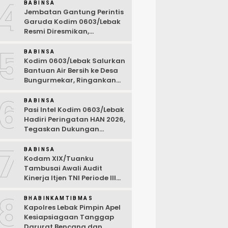
4
BABINSA
Jembatan Gantung Perintis
Garuda Kodim 0603/Lebak
Resmi Diresmikan,
Permudah Akses Warga
5
Desa Wanasalam
BABINSA
Kodim 0603/Lebak Salurkan
Bantuan Air Bersih ke Desa
Bungurmekar, Ringankan
Beban Warga Terdampak
6
Kemarau
BABINSA
Pasi Intel Kodim 0603/Lebak
Hadiri Peringatan HAN 2026,
Tegaskan Dukungan
Ciptakan Lingkungan
7
Ramah Anak
BABINSA
Kodam XIX/Tuanku
Tambusai Awali Audit
Kinerja Itjen TNI Periode III
TA 2026
8
BHABINKAMTIBMAS
Kapolres Lebak Pimpin Apel
Kesiapsiagaan Tanggap
Darurat Bencana dan