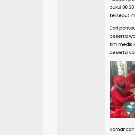
pukul 08.3
tersebut 
Dari panta
peserta wa
tim medis 
peserta ya
Komandan k