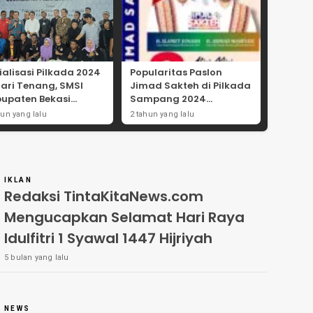
ialisasi Pilkada 2024
Popularitas Paslon
Hari Tenang, SMSI
Jimad Sakteh di Pilkada
upaten Bekasi
Sampang 2024
ong Angka
Didorong Kebijakan
hun yang lalu
2 tahun yang lalu
tisipasi Masyarakat
Populis dan Dukungan
Ulama
IKLAN
Redaksi TintaKitaNews.com
Mengucapkan Selamat Hari Raya
Idulfitri 1 Syawal 1447 Hijriyah
5 bulan yang lalu
NEWS