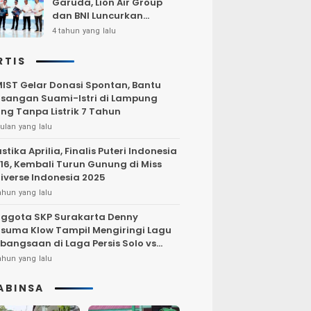
Garuda, Lion Air Group
dan BNI Luncurkan
Program Terbang Hemat
4 tahun yang lalu
Bersama BNI 2022
RTIS
IST Gelar Donasi Spontan, Bantu
sangan Suami-Istri di Lampung
ng Tanpa Listrik 7 Tahun
ulan yang lalu
stika Aprilia, Finalis Puteri Indonesia
16, Kembali Turun Gunung di Miss
iverse Indonesia 2025
ahun yang lalu
ggota SKP Surakarta Denny
suma Klow Tampil Mengiringi Lagu
bangsaan di Laga Persis Solo vs
rsija Jakarta
ahun yang lalu
ABINSA