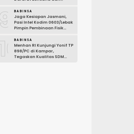
Karhutla Tahun 2026
9
BABINSA
Jaga Kesiapan Jasmani,
Pasi Intel Kodim 0603/Lebak
Pimpin Pembinaan Fisik
Rutin
10
BABINSA
Menhan RI Kunjungi Yonif TP
898/PC di Kampar,
Tegaskan Kualitas SDM
Kunci Kekuatan TNI