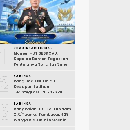
1
BHABINKAMTIBMAS
Momen HUT SESKOAU,
Kapolda Banten Tegaskan
Pentingnya Soliditas Sinergi
Polri-TNI
2
BABINSA
Panglima TNI Tinjau
Kesiapan Latihan
Terintegrasi TNI 2026 di
Dabo Singkep
3
BABINSA
Rangkaian HUT Ke-1 Kodam
XIX/Tuanku Tambusai, 428
Warga Riau Ikuti Screening
Kesehatan Gratis