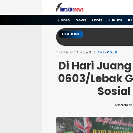
Tinta kita News
Informasi Terkini
Home
News
Ekbis
Hukum
Kr
HEADLINE
TINTA KITA NEWS
TNI-POLRI
Di Hari Juang
0603/Lebak G
Sosial
Redaksi