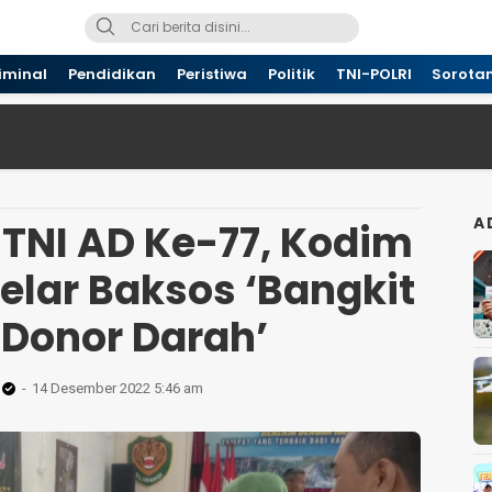
iminal
Pendidikan
Peristiwa
Politik
TNI-POLRI
Sorota
A
 TNI AD Ke-77, Kodim
elar Baksos ‘Bangkit
 Donor Darah’
14 Desember 2022 5:46 am