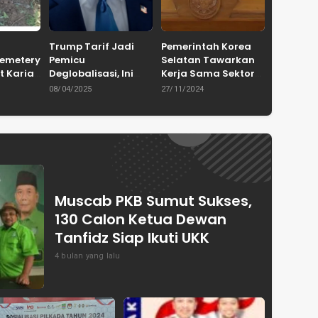
Trump Tarif Jadi
Pemerintah Korea
Cemetery
Pemicu
Selatan Tawarkan
t Karian
Deglobalisasi, Ini
Kerja Sama Sektor
in
Ulasan Tajam dari
Pertanian untuk
08/04/2025
27/11/2024
en
Dewan Pakar
Capai Swasembada
ASPRINDO
Pangan Indonesia
Muscab PKB Sumut Sukses,
130 Calon Ketua Dewan
Tanfidz Siap Ikuti UKK
4 bulan yang lalu