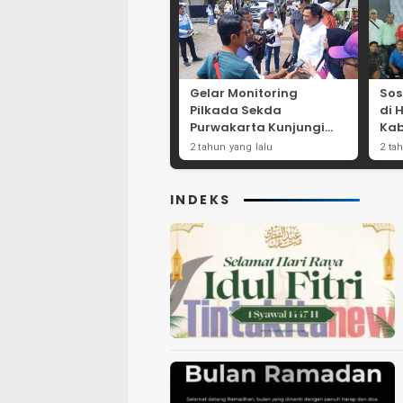
Gelar Monitoring
Sos
Pilkada Sekda
di 
Purwakarta Kunjungi
Kab
Beberapa TPS Yang Ada
Dor
2 tahun yang lalu
2 ta
Di Purwakarta
Par
INDEKS