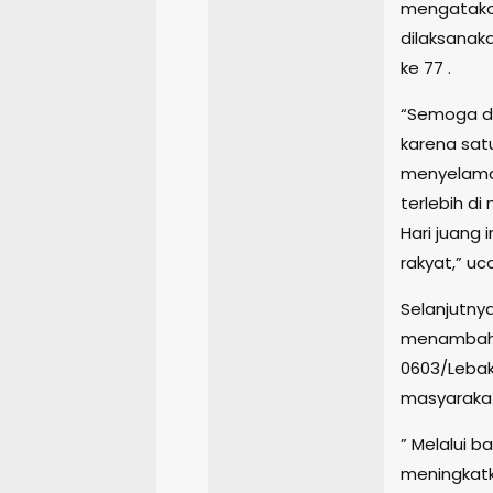
mengatakan
dilaksanak
ke 77 .
“Semoga do
karena sat
menyelama
terlebih d
Hari juang 
rakyat,” uc
Selanjutny
menambahk
0603/Lebak
masyaraka
” Melalui b
meningkatk