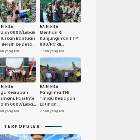
ABINSA
BABINSA
dim 0603/Lebak
Menhan RI
lurkan Bantuan
Kunjungi Yonif TP
r Bersih ke Desa
898/PC di
ngurmekar,
Kampar,
ari yang lalu
1 hari yang lalu
ngankan Beban
Tegaskan
arga
Kualitas SDM
erdampak
Kunci Kekuatan
emarau
TNI
ABINSA
BABINSA
ga Kesiapan
Panglima TNI
smani, Pasi Intel
Tinjau Kesiapan
dim 0603/Lebak
Latihan
mpin Pembinaan
Terintegrasi TNI
ari yang lalu
2 hari yang lalu
sik Rutin
2026 di Dabo
Singkep
TERPOPULER