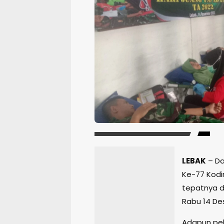
LEBAK
– Da
Ke-77 Kodi
tepatnya d
Rabu 14 De
Adapun pel