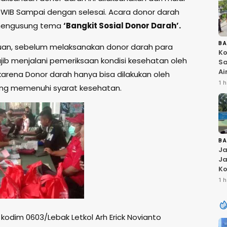
0 WIB Sampai dengan selesai. Acara donor darah
mengusung tema
‘Bangkit Sosial Donor Darah’.
B
uan, sebelum melaksanakan donor darah para
Ko
jib menjalani pemeriksaan kondisi kesehatan oleh
Sa
Ai
karena Donor darah hanya bisa dilakukan oleh
Bu
1 h
ng memenuhi syarat kesehatan.
Ri
W
T
K
B
Ja
Ja
Ko
Pi
1 h
Fi
odim 0603/Lebak Letkol Arh Erick Novianto