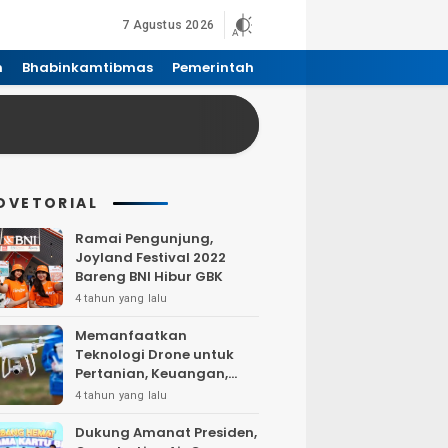
7 Agustus 2026
n
Bhabinkamtibmas
Pemerintah
DVETORIAL
Ramai Pengunjung,
Joyland Festival 2022
Bareng BNI Hibur GBK
4 tahun yang lalu
Memanfaatkan
Teknologi Drone untuk
Pertanian, Keuangan,
Pertambangan, Real
4 tahun yang lalu
Estate, dan
Telekomunikasi.
Dukung Amanat Presiden,