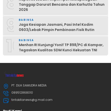
8
Tanggap Darurat Bencana dan Karhutla Tahun
2026
9
BABINSA
Jaga Kesiapan Jasmani, Pasi Intel Kodim
0603/Lebak Pimpin Pembinaan Fisik Rutin
10
BABINSA
Menhan RI Kunjungi Yonif TP 898/PC di Kampar,
Tegaskan Kualitas SDM Kunci Kekuatan TNI
PT. DUA SAMUDRA MEDIA
089512868010
tintakitanews@g.mail.com
Ikuti Kami