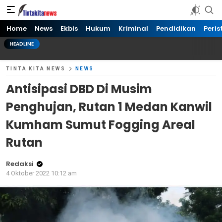
Tinta kita News
Informasi Terkini
Home
News
Ekbis
Hukum
Kriminal
Pendidikan
Peris
HEADLINE
TINTA KITA NEWS
NEWS
Antisipasi DBD Di Musim
Penghujan, Rutan 1 Medan Kanwil
Kumham Sumut Fogging Areal
Rutan
Redaksi
4 Oktober 2022 10:12 am