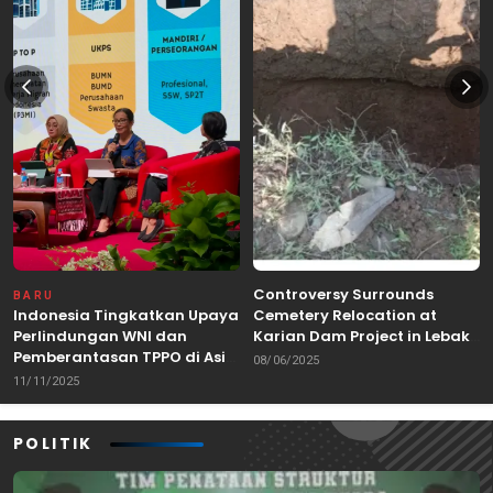
Controversy Surrounds
BARU
Indonesia Tingkatkan Upaya
Cemetery Relocation at
Perlindungan WNI dan
Karian Dam Project in Lebak,
Pemberantasan TPPO di Asia
Banten
08/06/2025
Tenggara
11/11/2025
POLITIK