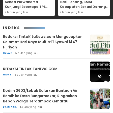
Sekda Purwakarta
Hari Tenang, SMSI
Kunjungi Beberapa TPS
Kabupaten Bekasi Dorong
Yang Ada Di Purwakarta
Angka Partisipasi
2 tahun yang lalu
2 tahun yang lalu
Masyarakat
INDEKS
Redaksi TintaKitaNews.com Mengucapkan
Selamat Hari Raya Idulfitri 1 Syawal 1447
Hijriyah
5 bulan yang lalu
IKLAN
REDAKSI TINTAKITANEWS.COM
6 bulan yang lalu
NEWS
Kodim 0603/Lebak Salurkan Bantuan Air
Bersih ke Desa Bungurmekar, Ringankan
Beban Warga Terdampak Kemarau
14 jam yang lalu
BABINSA