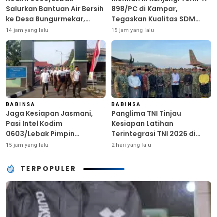
Salurkan Bantuan Air Bersih
898/PC di Kampar,
ke Desa Bungurmekar,
Tegaskan Kualitas SDM
Ringankan Beban Warga
Kunci Kekuatan TNI
14 jam yang lalu
15 jam yang lalu
Terdampak Kemarau
BABINSA
BABINSA
Jaga Kesiapan Jasmani,
Panglima TNI Tinjau
Pasi Intel Kodim
Kesiapan Latihan
0603/Lebak Pimpin
Terintegrasi TNI 2026 di
Pembinaan Fisik Rutin
Dabo Singkep
15 jam yang lalu
2 hari yang lalu
TERPOPULER