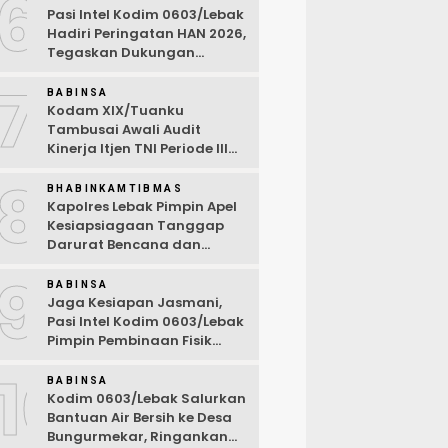
6
Pasi Intel Kodim 0603/Lebak
Hadiri Peringatan HAN 2026,
Tegaskan Dukungan
Ciptakan Lingkungan
7
Ramah Anak
BABINSA
Kodam XIX/Tuanku
Tambusai Awali Audit
Kinerja Itjen TNI Periode III
TA 2026
8
BHABINKAMTIBMAS
Kapolres Lebak Pimpin Apel
Kesiapsiagaan Tanggap
Darurat Bencana dan
Karhutla Tahun 2026
9
BABINSA
Jaga Kesiapan Jasmani,
Pasi Intel Kodim 0603/Lebak
Pimpin Pembinaan Fisik
Rutin
10
BABINSA
Kodim 0603/Lebak Salurkan
Bantuan Air Bersih ke Desa
Bungurmekar, Ringankan