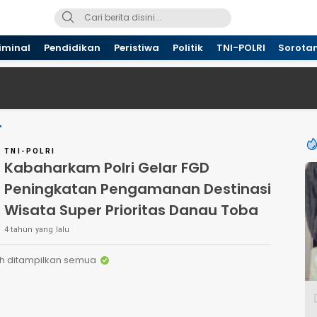
iminal
Pendidikan
Peristiwa
Politik
TNI-POLRI
Sorota
TNI-POLRI
Kabaharkam Polri Gelar FGD
Peningkatan Pengamanan Destinasi
Wisata Super Prioritas Danau Toba
4 tahun yang lalu
h ditampilkan semua