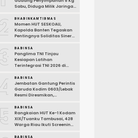
Gudang Penyimpanan 5 Kg
Sabu, Diduga Milik Jaringan
Lintas Negara Tiga Negara
2
BHABINKAMTIBMAS
Momen HUT SESKOAU,
Kapolda Banten Tegaskan
Pentingnya Soliditas Sinergi
Polri-TNI
3
BABINSA
Panglima TNI Tinjau
Kesiapan Latihan
Terintegrasi TNI 2026 di
Dabo Singkep
4
BABINSA
Jembatan Gantung Perintis
Garuda Kodim 0603/Lebak
Resmi Diresmikan,
Permudah Akses Warga
5
Desa Wanasalam
BABINSA
Rangkaian HUT Ke-1 Kodam
XIX/Tuanku Tambusai, 428
Warga Riau Ikuti Screening
Kesehatan Gratis
BABINSA