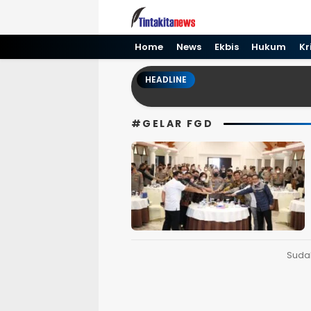
Tinta kita News
Informasi Terkini
Home
News
Ekbis
Hukum
Kr
HEADLINE
#GELAR FGD
Suda