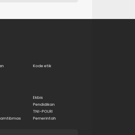
Beban Warga Terdampak
Kemarau
an
Kode etik
Ekbis
l
Pendidikan
TNI-POLRI
kamtibmas
Pemerintah